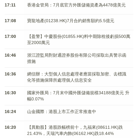
17:11
香港金管局：7月底官方外匯儲備資產為4478億美元
17:08
寶龍地產(01238.HK)7月合約銷售額約5.5億元
17:00
【盈警】中慶股份(01855.HK)料中期除稅後虧損500萬
至2000萬元
16:46
浙江證監局對財通證券股份有限公司採取出具警示函
措施
16:36
網信辦：大型個人信息處理者應當採取加密、去標識
化等措施保障所處理個人信息安全
16:30
國家外匯局：7月末中國外匯儲備規模34188億美元 升
幅0.07%
16:24
山金國際：港股上市工作正常推進中
16:20
【異動股】港股跌幅榜前十，九福來(08611.HK)跌
21.43%，天瑞汽車内飾(06162.HK)跌18.44%