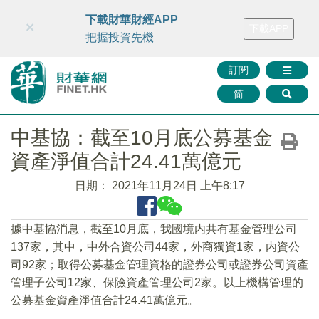
財華智庫網
FINTV
FINMETA
財華證券
媒體矩陣
下載財華財經APP
×
下載APP
智庫沙龍
聯絡我們
把握投資先機
訂閱
简
中基協：截至10月底公募基金
資產淨值合計24.41萬億元
日期：
2021年11月24日 上午8:17
據中基協消息，截至10月底，我國境内共有基金管理公司
137家，其中，中外合資公司44家，外商獨資1家，内資公
司92家；取得公募基金管理資格的證券公司或證券公司資產
管理子公司12家、保險資產管理公司2家。以上機構管理的
公募基金資產淨值合計24.41萬億元。