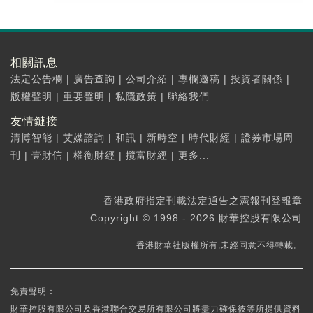
相關訊息
法定公告欄
|
廣告查詢
|
公司介紹
|
專欄邀稿
|
投資者關係
|
版權聲明
|
重要聲明
|
私隱政策
|
聯絡我們
友情鏈接
清博智能
|
艾媒諮詢
|
和訊
|
新時空
|
時代財經
|
證券市場周
刊
|
壹財信
|
權衡財經
|
攬富財經
|
更多...
香港政府指定刊載法定通告之憲報刊登報章
Copyright © 1998 - 2026 財華控股有限公司
香港財華社版權所有,未經同意不得轉載。
免責聲明：
財華控股有限公司及香港聯合交易所有限公司將盡力確保彼等所提供資料