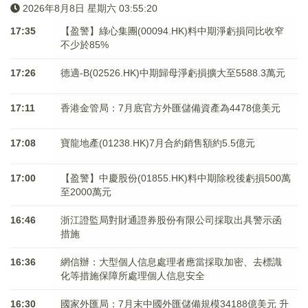
2026年8月8日 星期六 03:55:21
17:35
【盈警】綠心集團(00094.HK)料中期淨虧損同比收窄
不少於85%
17:26
德適-B(02526.HK)中期歸母淨虧損擴大至5588.3萬元
17:11
香港金管局：7月底官方外匯儲備資產為4478億美元
17:08
寶龍地產(01238.HK)7月合約銷售額約5.5億元
17:00
【盈警】中慶股份(01855.HK)料中期除稅後虧損500萬
至2000萬元
16:46
浙江證監局對財通證券股份有限公司採取出具警示函
措施
16:36
網信辦：大型個人信息處理者應當採取加密、去標識
化等措施保障所處理個人信息安全
16:30
國家外匯局：7月末中國外匯儲備規模34188億美元 升