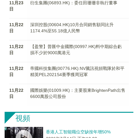
11月23
衍生集團(06893.HK)：委任田珊珊非執行董事
日
11月22
深圳控股(00604.HK)10月合同銷售額同比升
日
1174.4%至55.18億人民幣
11月22
【盈警】普匯中金國際(00997.HK)料中期綜合虧
日
損不少於9000萬港元
11月22
帝國科技集團(00776.HK):NV騰訊視頻戰隊於和平
日
精英PEL2021S4賽季獲周冠軍
11月22
國際娛樂(01009.HK)：主要股東BrightenPath出售
日
6600萬股公司股份
視頻
香港人工智能職位空缺按年增50%