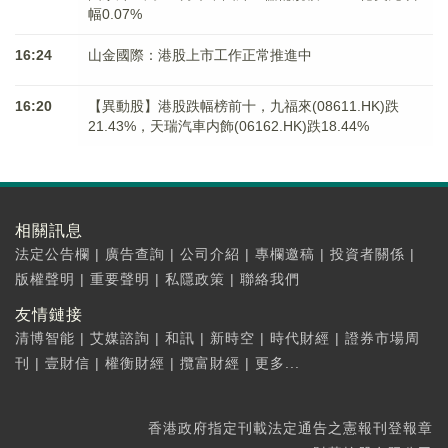
幅0.07%
16:24
山金國際：港股上市工作正常推進中
16:20
【異動股】港股跌幅榜前十，九福來(08611.HK)跌
21.43%，天瑞汽車内飾(06162.HK)跌18.44%
相關訊息
法定公告欄
|
廣告查詢
|
公司介紹
|
專欄邀稿
|
投資者關係
|
版權聲明
|
重要聲明
|
私隱政策
|
聯絡我們
友情鏈接
清博智能
|
艾媒諮詢
|
和訊
|
新時空
|
時代財經
|
證券市場周
刊
|
壹財信
|
權衡財經
|
攬富財經
|
更多...
香港政府指定刊載法定通告之憲報刊登報章