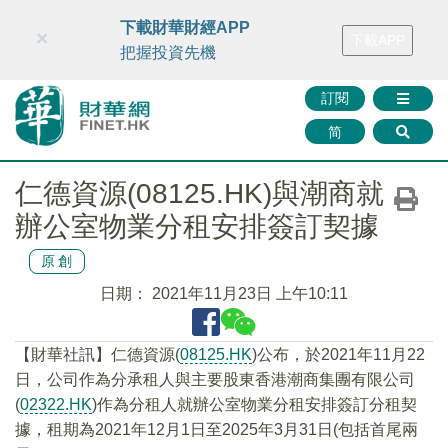
財華智庫網
FINTV
FINMETA
財華證券
媒體矩陣
下載財華財經APP
×
下載APP
智庫沙龍
聯絡我們
把握投資先機
訂閱
简
仁德資源(08125.HK)與潮商就
辦公室物業分租安排簽訂契據
原創
日期：
2021年11月23日 上午10:11
【財華社訊】仁德資源(
08125.HK
)公布，於2021年11月22
日，公司作為分承租人與主要股東香港潮商集團有限公司
(
02322.HK
)作為分租人就辦公室物業分租安排簽訂分租契
據，租期為2021年12月1日至2025年3月31日(包括首尾兩