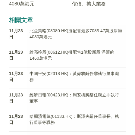
4080萬港元
償債、擴大業務
相關文章
11月23
北亞策略(08080.HK)擬配售最多7085.47萬股淨籌
日
4080萬港元
11月23
維亮控股(08612.HK)擬配售1億股新股 淨籌約
日
1460萬港元
11月23
中國平安(02318.HK)：黃偉將辭任非執行董事職
日
務
11月23
經濟日報(00423.HK)：周安橋將辭任獨立非執行
日
董事
11月23
哈爾濱電氣(01133.HK)：斯澤夫辭任董事長、執
日
行董事等職務