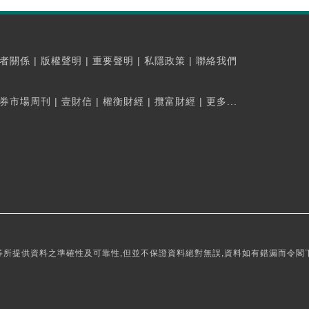
者關係
|
版權聲明
|
重要聲明
|
私隱政策
|
聯絡我們
券市場周刊
|
壹財信
|
權衡財經
|
攬富財經
|
更多...
所提供資料之準確性及可靠性,但並不保證資料絕對無誤,資料如有錯漏而令閣