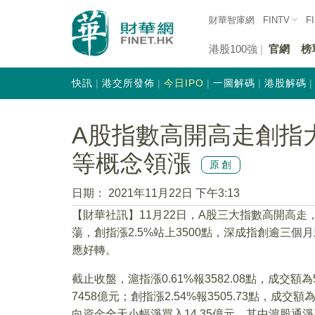
財華智庫網
FINTV
F
港股100強
官網
榜
快訊
港交所發佈
今日IPO
一圖解碼
港股解碼
A股指數高開高走創指大
等概念領漲
原創
日期：
2021年11月22日 下午3:13
【財華社訊】11月22日，A股三大指數高開高
蕩，創指漲2.5%站上3500點，深成指創逾三
應好轉。
截止收盤，滬指漲0.61%報3582.08點，成交額為5
7458億元；創指漲2.54%報3505.73點，成
向資金全天小幅淨買入14.35億元，其中滬股通淨賣