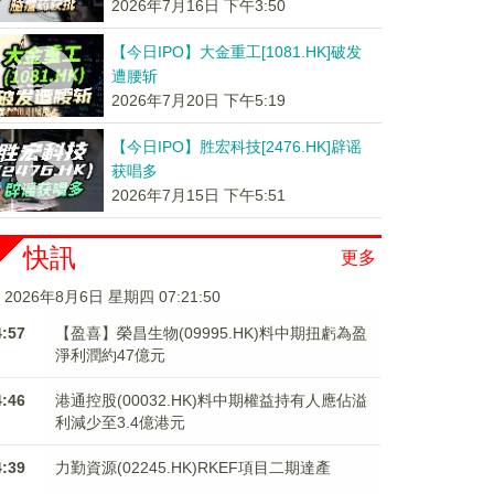
2026年7月16日 下午3:50
【今日IPO】大金重工[1081.HK]破发
遭腰斩
2026年7月20日 下午5:19
【今日IPO】胜宏科技[2476.HK]辟谣
获唱多
2026年7月15日 下午5:51
快訊
更多
2026年8月6日 星期四 07:21:51
4:57
【盈喜】榮昌生物(09995.HK)料中期扭虧為盈
淨利潤約47億元
4:46
港通控股(00032.HK)料中期權益持有人應佔溢
利減少至3.4億港元
4:39
力勤資源(02245.HK)RKEF項目二期達產