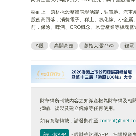
盤面上，題材概念整體表現活躍，鋰電池、汽車
股衝高回落，消費電子、稀土、氮化镓、小金屬、
前，保險、啤酒、CRO概念、冰雪產業等板塊低
A股
高開高走
創指大漲2.5%
鋰電
財華網所刊載內容之知識產權為財華網及相
摘編、複製及建立鏡像等任何使用。
如有意願轉載，請發郵件至
content@finet.c
下載APP
下載財華財經APP，把握投資