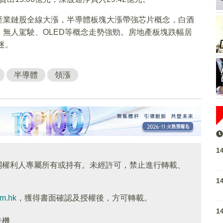
產業鏈股全線大漲，半導體板塊大漲帶強芯片概念，白酒
無人駕駛、OLED等概念走勢強勁。房地產板塊跌幅居
迷。
半導體
領漲
1
關權利人專屬所有或持有。未經許可，禁止進行轉載、
1
om.hk
，獲得書面確認及授權後，方可轉載。
1
先機