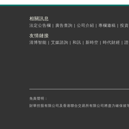
相關訊息
法定公告欄
|
廣告查詢
|
公司介紹
|
專欄邀稿
|
投資
友情鏈接
清博智能
|
艾媒諮詢
|
和訊
|
新時空
|
時代財經
|
證
免責聲明：
財華控股有限公司及香港聯合交易所有限公司將盡力確保彼等