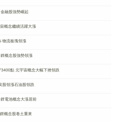
、金融股強勢崛起
元宇宙概念繼續活躍大漲
% 物流板塊領漲
 鋰概念股強勢領漲
守3400點 元宇宙概念大幅下挫領跌
煤炭股領漲石油股領跌
 鋰電池概念大漲居前
 鋰概念股卷土重來