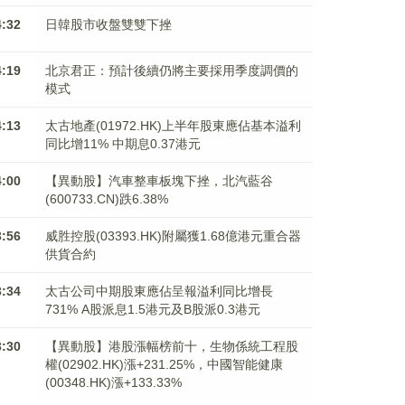
4:32
日韓股市收盤雙雙下挫
4:19
北京君正：預計後續仍將主要採用季度調價的
模式
4:13
太古地產(01972.HK)上半年股東應佔基本溢利
同比增11% 中期息0.37港元
4:00
【異動股】汽車整車板塊下挫，北汽藍谷
(600733.CN)跌6.38%
3:56
威胜控股(03393.HK)附屬獲1.68億港元重合器
供貨合約
3:34
太古公司中期股東應佔呈報溢利同比增長
731% A股派息1.5港元及B股派0.3港元
3:30
【異動股】港股漲幅榜前十，生物係統工程股
權(02902.HK)漲+231.25%，中國智能健康
(00348.HK)漲+133.33%