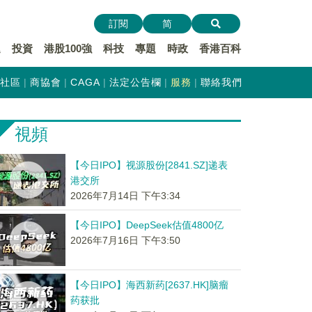
訂閱
简
遞
投資
港股100強
科技
專題
時政
香港百科
社區
商協會
CAGA
法定公告欄
服務
聯絡我們
視頻
【今日IPO】视源股份[2841.SZ]递表
港交所
2026年7月14日 下午3:34
【今日IPO】DeepSeek估值4800亿
2026年7月16日 下午3:50
【今日IPO】海西新药[2637.HK]脑瘤
药获批