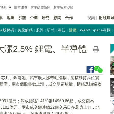
INMETA
財華證券
財華
媒體矩陣
財華
智庫沙龍
單
地圖
沙龍
企業
研究
顧問
合作
視頻
財經速
A股解碼
美股解碼
股評
研報
專訪
活動
Web3 Space專欄
漲2.5% 鋰電、半導體
走，芯片、鋰電池、汽車股大漲帶動指數，滬指維持高位震
個月新高，兩市個股多數上漲，成交明顯放量，情緒及賺錢效
091億元；深成指漲1.41%報14960.66點，成交額為
交額為3182億元。兩市成交額連續22個交易日在萬億上方，北
出15.06億元，深股通淨買入29.42億元。