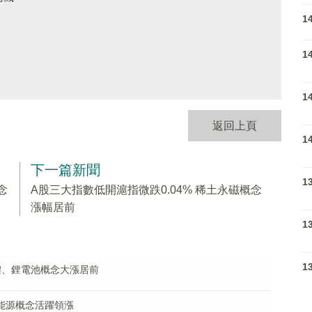
1
1
1
返回上頁
1
下一篇新聞
1
念
A股三大指數低開滬指微跌0.04% 稀土永磁概念
漲幅居前
1
1
體、鋰電池概念大漲居前
氫能源概念活躍領漲