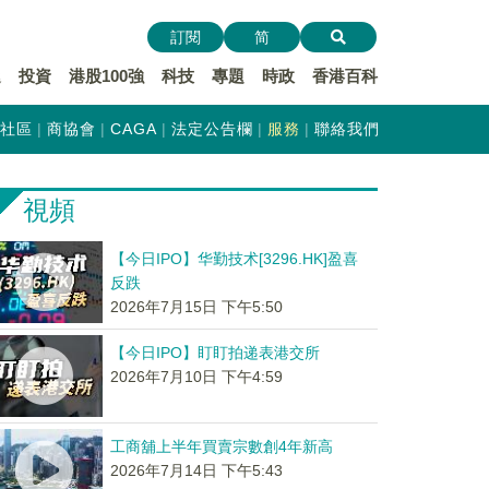
訂閱
简
遞
投資
港股100強
科技
專題
時政
香港百科
社區
商協會
CAGA
法定公告欄
服務
聯絡我們
視頻
【今日IPO】华勤技术[3296.HK]盈喜
反跌
2026年7月15日 下午5:50
【今日IPO】盯盯拍递表港交所
2026年7月10日 下午4:59
工商舖上半年買賣宗數創4年新高
2026年7月14日 下午5:43