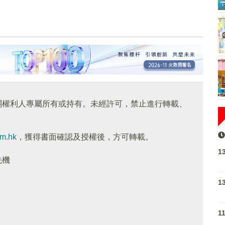
關權利人專屬所有或持有。未經許可，禁止進行轉載、
om.hk
，獲得書面確認及授權後，方可轉載。
1
先機
1
1