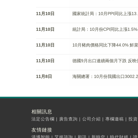
11月10日
國家統計局：10月PPI同比上漲13.
11月10日
統計局：10月份CPI同比上漲1.5%
11月10日
10月豬肉價格同比下降44.0% 鮮
11月10日
德國9月出口連續兩個月下跌 反
11月8日
海關總署：10月份我國出口3002.2
相關訊息
法定公告欄
|
廣告查詢
|
公司介紹
|
專欄邀稿
|
投資
友情鏈接
清博智能
|
艾媒諮詢
|
和訊
|
新時空
|
時代財經
|
證