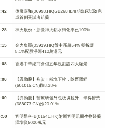
1:42
億騰嘉和(06998.HK)GB268 Ib/II期臨床試驗完
成首例受試者給藥
1:28
神火股份：新疆神火鋁水轉化率已100%
1:15
金力集團(03919.HK)盤中漲超54% 擬折讓
5.1%配股淨籌410萬港元
1:08
香港中華總商會倡五年規劃設四大願景
1:00
【異動股】焦炭Ⅲ板塊下挫，陝西黑貓
(601015.CN)跌8.38%
1:00
【異動股】醫療研發外包板塊拉升，畢得醫藥
(688073.CN)漲20.01%
0:50
宜明昂科-B(01541.HK)附屬宜明凱爾生物醫藥
獲增資5000萬元