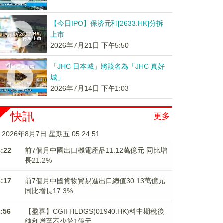
【今日IPO】保济元和[2633.HK]分拆
上市
2026年7月21日 下午5:50
「JHC 日本城」將該名為「JHC 真好
城」
2026年7月14日 下午1:03
快訊
更多
2026年8月7日 星期五 05:24:51
3:22
前7個月中國出口機電產品11.12萬億元 同比增
長21.2%
3:17
前7個月中國貨物貿易進出口總值30.13萬億元
同比增長17.3%
1:56
【盈喜】CGII HLDGS(01940.HK)料中期稅後
純利增至不少於1億元