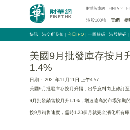
財華智庫網
FINTV
F
港股100強
官網
榜
快訊
港交所發佈
今日IPO
一圖解碼
港股解碼
美國9月批發庫存按月
1.4%
日期：
2021年11月11日 上午4:57
美國9月批發庫存按月升幅，出乎意料向上修訂至1
9月批發銷售按月升1.1%，增速遠高於市場預期的0
按9月銷售速度，需時1.23個月就完全消化所有