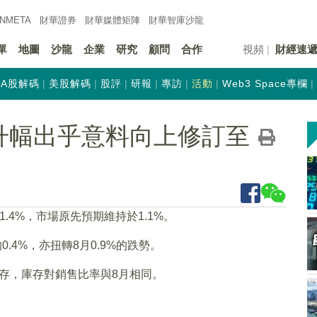
INMETA
財華證券
財華
媒體矩陣
財華
智庫沙龍
單
地圖
沙龍
企業
研究
顧問
合作
視頻
財經速
A股解碼
美股解碼
股評
研報
專訪
活動
Web3 Space專欄
升幅出乎意料向上修訂至
.4%，市場原先預期維持於1.1%。
.4%，亦扭轉8月0.9%的跌勢。
庫存，庫存對銷售比率與8月相同。