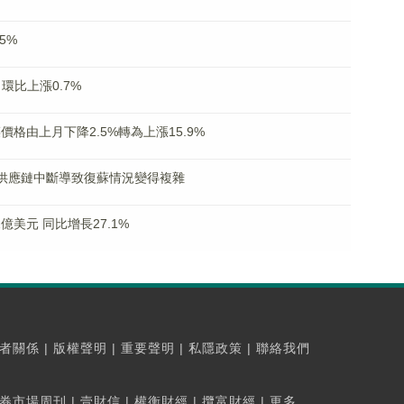
5%
 環比上漲0.7%
菜價格由上月下降2.5%轉為上漲15.9%
映供應鏈中斷導致復蘇情況變得複雜
億美元 同比增長27.1%
者關係
|
版權聲明
|
重要聲明
|
私隱政策
|
聯絡我們
券市場周刊
|
壹財信
|
權衡財經
|
攬富財經
|
更多...