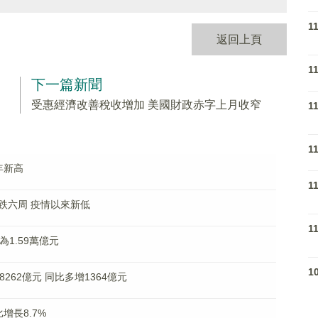
1
返回上頁
1
下一篇新聞
受惠經濟改善稅收增加 美國財政赤字上月收窄
1
1
年新高
1
跌六周 疫情以來新低
1
1.59萬億元
1
262億元 同比多增1364億元
增長8.7%