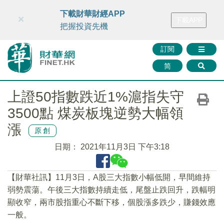
財華智庫網
FINTV
FINMETA
財華證券
媒體矩陣
下載財華財經APP
×
下載APP
智庫沙龍
聯絡我們
把握投資先機
訂閱
简
上證50指數跌近1%滬指失守
3500點 煤炭板塊逆勢大幅領
漲
原創
日期：
2021年11月3日 下午3:18
【財華社訊】11月3日，A股三大指數小幅低開，早間維持
弱勢震蕩。午後三大指數持續走低，尾盤止跌回升，跌幅明
顯收窄，兩市股指重心不斷下移，個股漲多跌少，賺錢效應
一般。