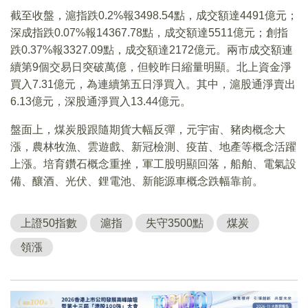
截至收盤，滬指跌0.2%報3498.54點，成交額達4491億元；
深成指跌0.07%報14367.78點，成交額達5511億元；創指
跌0.37%報3327.09點，成交額達2172億元。兩市成交額連
續第9個交易日突破萬億，但較昨日縮量明顯。北上資金淨
買入7.31億元，為連續第五日淨買入。其中，滬股通淨賣出
6.13億元，深股通淨買入13.44億元。
盤面上，煤炭股跟隨期貨大幅反彈，元宇宙、豬肉概念大
漲，農林牧漁、雲遊戲、新冠檢測、疫苗、地產等概念活躍
上漲。培育鑽石概念重挫，軍工股明顯回落，船舶、電氣設
備、釀酒、光伏、鋰電池、新能源車概念跌幅靠前。
上證50指數
滬指
失守3500點
煤炭
領漲