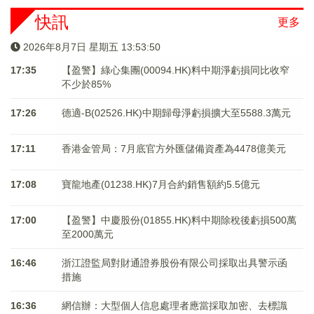
快訊
更多
2026年8月7日 星期五 13:53:50
17:35
【盈警】綠心集團(00094.HK)料中期淨虧損同比收窄
不少於85%
17:26
德適-B(02526.HK)中期歸母淨虧損擴大至5588.3萬元
17:11
香港金管局：7月底官方外匯儲備資產為4478億美元
17:08
寶龍地產(01238.HK)7月合約銷售額約5.5億元
17:00
【盈警】中慶股份(01855.HK)料中期除稅後虧損500萬
至2000萬元
16:46
浙江證監局對財通證券股份有限公司採取出具警示函
措施
16:36
網信辦：大型個人信息處理者應當採取加密、去標識