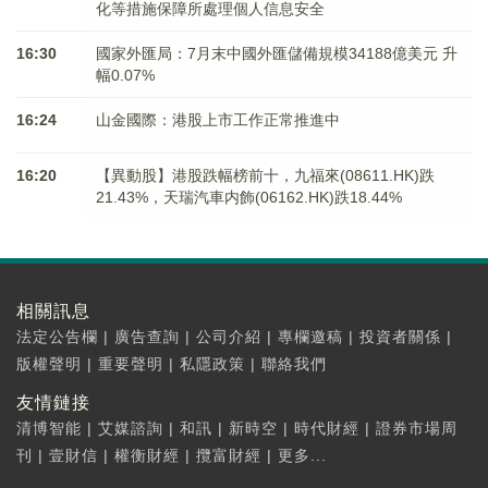
化等措施保障所處理個人信息安全
16:30
國家外匯局：7月末中國外匯儲備規模34188億美元 升
幅0.07%
16:24
山金國際：港股上市工作正常推進中
16:20
【異動股】港股跌幅榜前十，九福來(08611.HK)跌
21.43%，天瑞汽車内飾(06162.HK)跌18.44%
相關訊息
法定公告欄
|
廣告查詢
|
公司介紹
|
專欄邀稿
|
投資者關係
|
版權聲明
|
重要聲明
|
私隱政策
|
聯絡我們
友情鏈接
清博智能
|
艾媒諮詢
|
和訊
|
新時空
|
時代財經
|
證券市場周
刊
|
壹財信
|
權衡財經
|
攬富財經
|
更多...