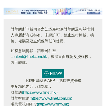
財華網所刊載內容之知識產權為財華網及相關權利
人專屬所有或持有。未經許可，禁止進行轉載、摘
編、複製及建立鏡像等任何使用。
如有意願轉載，請發郵件至
content@finet.com.hk
，獲得書面確認及授權後，
方可轉載。
下載APP
下載財華財經APP，把握投資先機
更多精彩内容，請點擊：
財華網
(https://www.finet.hk/)
財華智庫網
(https://www.finet.com.cn)
現代電視FINTV
(http://www.fintv.hk)