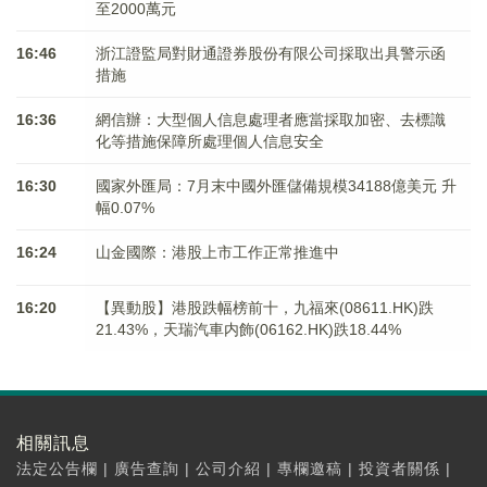
至2000萬元
16:46
浙江證監局對財通證券股份有限公司採取出具警示函
措施
16:36
網信辦：大型個人信息處理者應當採取加密、去標識
化等措施保障所處理個人信息安全
16:30
國家外匯局：7月末中國外匯儲備規模34188億美元 升
幅0.07%
16:24
山金國際：港股上市工作正常推進中
16:20
【異動股】港股跌幅榜前十，九福來(08611.HK)跌
21.43%，天瑞汽車内飾(06162.HK)跌18.44%
相關訊息
法定公告欄
|
廣告查詢
|
公司介紹
|
專欄邀稿
|
投資者關係
|