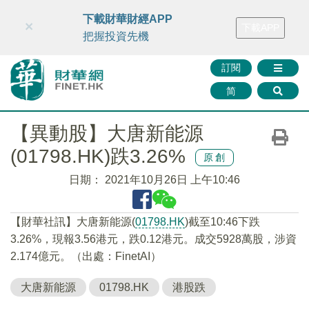
財華智庫網
FINTV
FINMETA
財華證券
媒體矩陣
下載財華財經APP
×
下載APP
智庫沙龍
聯絡我們
把握投資先機
訂閱
简
【異動股】大唐新能源
(01798.HK)跌3.26%
原創
日期：
2021年10月26日 上午10:46
【財華社訊】大唐新能源(
01798.HK
)截至10:46下跌
3.26%，現報3.56港元，跌0.12港元。成交5928萬股，涉資
2.174億元。（出處：FinetAI）
大唐新能源
01798.HK
港股跌