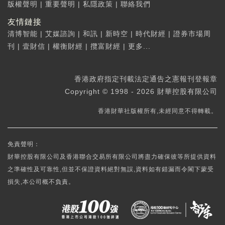
版權聲明
|
重要聲明
|
私隱政策
|
聯絡我們
友情鏈接
清博智能
|
艾媒諮詢
|
和訊
|
新時空
|
時代財經
|
證券市場周
刊
|
壹財信
|
權衡財經
|
攬富財經
|
更多...
香港政府指定刊載法定通告之憲報刊登報章
Copyright © 1998 - 2026 財華控股有限公司
香港財華社版權所有,未經同意不得轉載。
免責聲明：
財華控股有限公司及香港聯合交易所有限公司將盡力確保彼等所提供資料
之準確性及可靠性,但並不保證資料絕對無誤,資料如有錯漏而令閣下蒙受
損失,本公司概不負責。