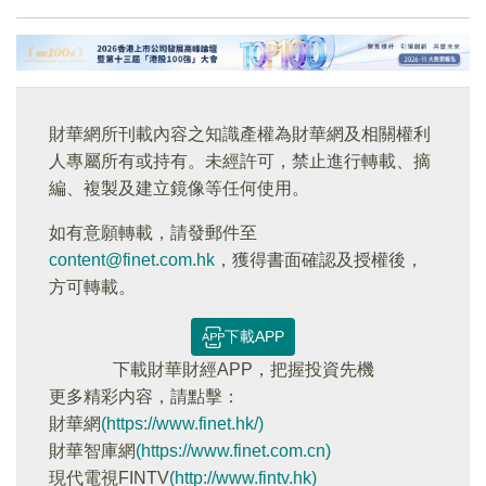
財華網所刊載內容之知識產權為財華網及相關權利
人專屬所有或持有。未經許可，禁止進行轉載、摘
編、複製及建立鏡像等任何使用。
如有意願轉載，請發郵件至
content@finet.com.hk
，獲得書面確認及授權後，
方可轉載。
下載APP
下載財華財經APP，把握投資先機
更多精彩内容，請點擊：
財華網
(https://www.finet.hk/)
財華智庫網
(https://www.finet.com.cn)
現代電視FINTV
(http://www.fintv.hk)