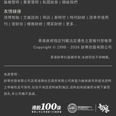
版權聲明
|
重要聲明
|
私隱政策
|
聯絡我們
友情鏈接
清博智能
|
艾媒諮詢
|
和訊
|
新時空
|
時代財經
|
證券市場周
刊
|
壹財信
|
權衡財經
|
攬富財經
|
更多...
香港政府指定刊載法定通告之憲報刊登報章
Copyright © 1998 - 2026 財華控股有限公司
香港財華社版權所有,未經同意不得轉載。
免責聲明：
財華控股有限公司及香港聯合交易所有限公司將盡力確保彼等所提供資料
之準確性及可靠性,但並不保證資料絕對無誤,資料如有錯漏而令閣下蒙受
損失,本公司概不負責。