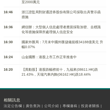
至2000萬元
16:46
浙江證監局對財通證券股份有限公司採取出具警示函
措施
16:36
網信辦：大型個人信息處理者應當採取加密、去標識
化等措施保障所處理個人信息安全
16:30
國家外匯局：7月末中國外匯儲備規模34188億美元 升
幅0.07%
16:24
山金國際：港股上市工作正常推進中
16:20
【異動股】港股跌幅榜前十，九福來(08611.HK)跌
21.43%，天瑞汽車内飾(06162.HK)跌18.44%
相關訊息
法定公告欄
|
廣告查詢
|
公司介紹
|
專欄邀稿
|
投資者關係
|