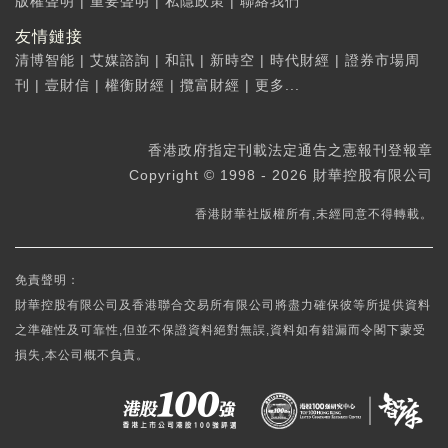
版權聲明
|
重要聲明
|
私隱政策
|
聯絡我們
友情鏈接
清博智能
|
艾媒諮詢
|
和訊
|
新時空
|
時代財經
|
證券市場周
刊
|
壹財信
|
權衡財經
|
攬富財經
|
更多...
香港政府指定刊載法定通告之憲報刊登報章
Copyright © 1998 - 2026 財華控股有限公司
香港財華社版權所有,未經同意不得轉載。
免責聲明：
財華控股有限公司及香港聯合交易所有限公司將盡力確保彼等所提供資料
之準確性及可靠性,但並不保證資料絕對無誤,資料如有錯漏而令閣下蒙受
損失,本公司概不負責。