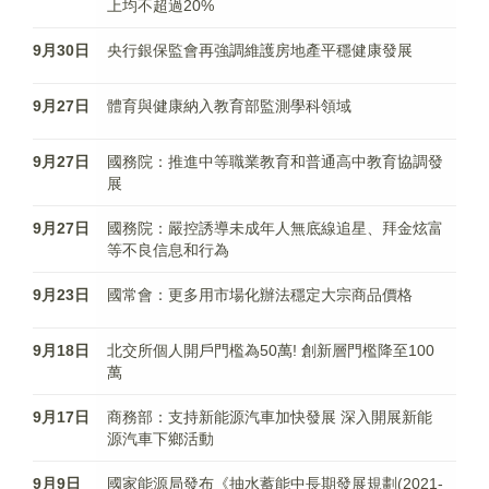
上均不超過20%
9月30日
央行銀保監會再強調維護房地產平穩健康發展
9月27日
體育與健康納入教育部監測學科領域
9月27日
國務院：推進中等職業教育和普通高中教育協調發
展
9月27日
國務院：嚴控誘導未成年人無底線追星、拜金炫富
等不良信息和行為
9月23日
國常會：更多用市場化辦法穩定大宗商品價格
9月18日
北交所個人開戶門檻為50萬! 創新層門檻降至100
萬
9月17日
商務部：支持新能源汽車加快發展 深入開展新能
源汽車下鄉活動
9月9日
國家能源局發布《抽水蓄能中長期發展規劃(2021-