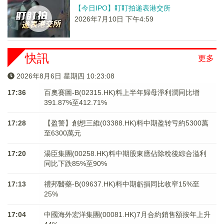
【今日IPO】盯盯拍递表港交所
2026年7月10日 下午4:59
快訊
更多
2026年8月6日 星期四 10:23:08
17:36
百奧賽圖-B(02315.HK)料上半年歸母淨利潤同比增
391.87%至412.71%
17:28
【盈警】創想三維(03388.HK)料中期盈转亏約5300萬
至6300萬元
17:20
湯臣集團(00258.HK)料中期股東應佔除稅後綜合溢利
同比下跌85%至90%
17:13
禮邦醫藥-B(09637.HK)料中期虧損同比收窄15%至
25%
17:04
中國海外宏洋集團(00081.HK)7月合約銷售額按年上升