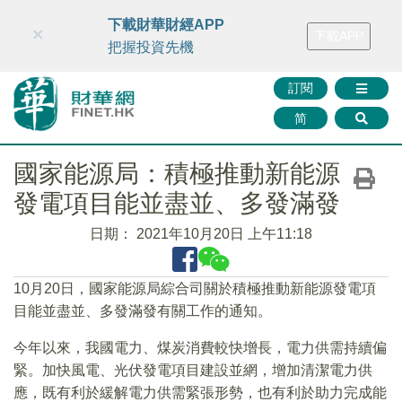
財華智庫網
FINTV
FINMETA
財華證券
媒體矩陣
下載財華財經APP
×
下載APP
智庫沙龍
聯絡我們
把握投資先機
訂閱
简
國家能源局：積極推動新能源
發電項目能並盡並、多發滿發
日期：
2021年10月20日 上午11:18
10月20日，國家能源局綜合司關於積極推動新能源發電項
目能並盡並、多發滿發有關工作的通知。
今年以來，我國電力、煤炭消費較快增長，電力供需持續偏
緊。加快風電、光伏發電項目建設並網，增加清潔電力供
應，既有利於緩解電力供需緊張形勢，也有利於助力完成能