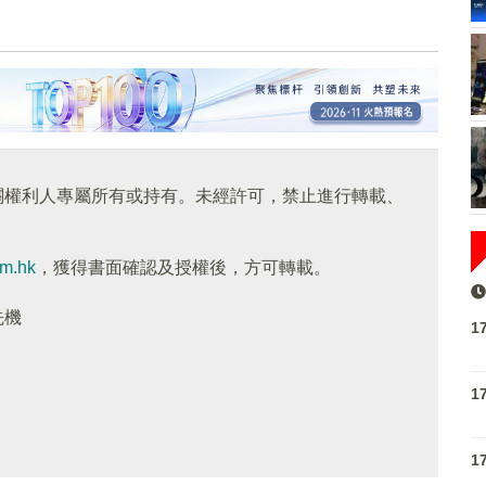
關權利人專屬所有或持有。未經許可，禁止進行轉載、
om.hk
，獲得書面確認及授權後，方可轉載。
先機
1
1
1