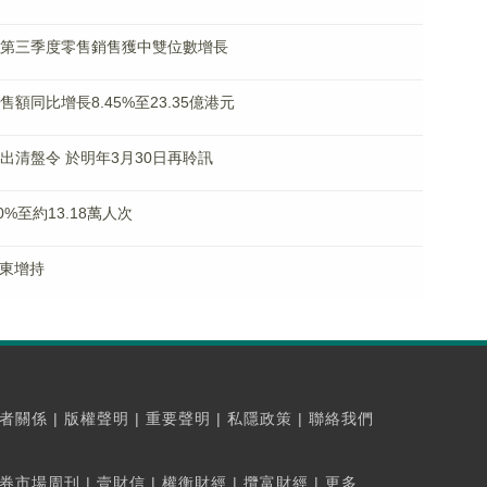
主品牌第三季度零售銷售獲中雙位數增長
銷售額同比增長8.45%至23.35億港元
未發出清盤令 於明年3月30日再聆訊
80%至約13.18萬人次
股股東增持
者關係
|
版權聲明
|
重要聲明
|
私隱政策
|
聯絡我們
券市場周刊
|
壹財信
|
權衡財經
|
攬富財經
|
更多...