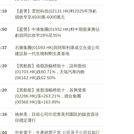
7:10
【盈警】雲想科技(02131.HK)料2025年淨虧
損收窄至4500萬-6000萬元
6:50
【盈警】中漆集團(01932.HK)料中期股東應佔
虧損同比收窄28%至35%
6:37
石藥集團(01093.HK)與阿斯利康成立合資公司
建設新一代生物制劑生產基地
6:20
【異動股】港股跌幅榜前十，誼和股份
(01703.HK)跌80.71%，天瑞汽車内飾
(06162.HK)跌62.50%
6:20
【異動股】港股漲幅榜前十，辰興發展
(02286.HK)漲+263.21%，德合集團
(00368.HK)漲+163.89%
6:16
格林美：目前公司印尼青美邦園區的鎳資源項
目穩定運行
6:04
中瓷電子：生產經營正常 公司及子公司目前訂