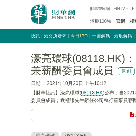
財華智庫網
FINTV
F
港股100強
官網
榜
快訊
港交所發佈
今日IPO
一圖解碼
港股解碼
濠亮環球(08118.H
兼薪酬委員會成員
原創
日期：
2021年10月20日 上午10:12
【財華社訊】濠亮環球(
08118.HK
)公布，自20
委員會成員；袁禮謙先生辭任公司執行董事及薪
濠亮環球
08118.HK