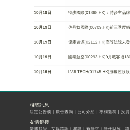
10月19日
特步國際(01368.HK)：特步
10月19日
佐丹奴國際(00709.HK)前三季度
10月19日
優庫資源(02112.HK)高等法院
10月19日
國泰航空(00293.HK)9月載客增1
10月19日
LVJI TECH(01745.HK)擬獲控
相關訊息
法定公告欄
|
廣告查詢
|
公司介紹
|
專欄邀稿
|
投資
友情鏈接
清博智能
|
艾媒諮詢
|
和訊
|
新時空
|
時代財經
|
證