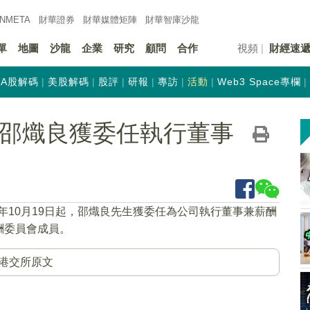
INMETA
財華證券
財華
媒體矩陣
財華
智庫沙龍
單
地圖
沙龍
企業
研究
顧問
合作
視頻
財經速
A股解碼
美股解碼
股評
研報
專訪
活動
Web3 Space專欄
K)：邵熾良獲委任執行董事
21年10月19日起，邵熾良先生獲委任為公司執行董事兼薪酬
酬委員會成員。
港交所原文