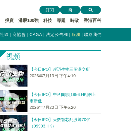
訂閱
简
遞
投資
港股100強
科技
專題
時政
香港百科
社區
商協會
CAGA
法定公告欄
服務
聯絡我們
視頻
【今日IPO】岸迈生物三闯港交所
2026年7月13日 下午4:10
【今日IPO】中科闻歌[1956.HK]创上
市新低
2026年7月20日 下午5:20
【今日IPO】天数智芯配股筹70亿
（09903.HK）