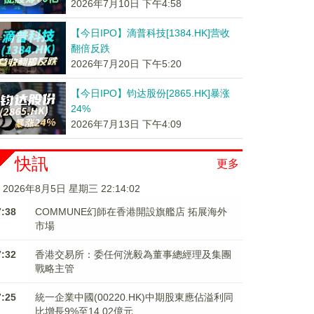
2026年7月10日 下午4:58
【今日IPO】滴普科技[1384.HK]营收
翻倍反跌
2026年7月20日 下午5:20
【今日IPO】钧达股份[2865.HK]暴涨
24%
2026年7月13日 下午4:09
快訊
更多
2026年8月5日 星期三 22:14:02
7:38
COMMUNE幻師在香港開設旗艦店 拓展海外
市場
7:32
香港交易所：委任何洸毅為董事總經理及集團
戰略主管
7:25
統一企業中國(00220.HK)中期股東應佔溢利同
比增長9%至14.02億元