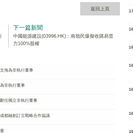
返回上頁
1
下一篇新聞
1
行
中國能源建設(03996.HK)：南嶺民爆擬收購易普
力100%股權
1
1
任趙文海為非執行董事
海雲為非執行董事
1
翔飛辭任獨立非執行董事
1
學院與成都融創訂立戰略合作協議
股量
1