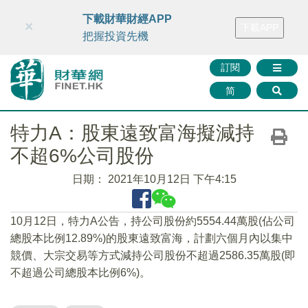
財華智庫網
FINTV
FINMETA
財華證券
媒體矩陣
下載財華財經APP
×
下載APP
智庫沙龍
聯絡我們
把握投資先機
訂閱
简
特力A：股東遠致富海擬減持
不超6%公司股份
日期：
2021年10月12日 下午4:15
10月12日，特力A公告，持公司股份約5554.44萬股(佔公司
總股本比例12.89%)的股東遠致富海，計劃六個月內以集中
競價、大宗交易等方式減持公司股份不超過2586.35萬股(即
不超過公司總股本比例6%)。