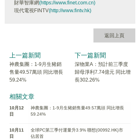
財華智庫網
(https://www.finet.com.cn)
現代電視FINTV
(http://www.fintv.hk)
返回上頁
上一篇新聞
下一篇新聞
神農集團：1-9月生豬銷
深物業A：預計前三季度
售量49.57萬頭 同比增長
歸母淨利7.74億元 同比增
59.24%
長302.26%
相關文章
10月12
神農集團：1-9月生豬銷售量49.57萬頭 同比增長
日
59.24%
10月11
全球PC第三季付運量升3.9% 聯想(00992.HK)市
日
佔居首