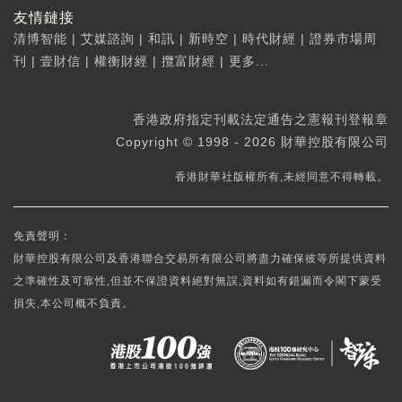
友情鏈接
清博智能
|
艾媒諮詢
|
和訊
|
新時空
|
時代財經
|
證券市場周
刊
|
壹財信
|
權衡財經
|
攬富財經
|
更多...
香港政府指定刊載法定通告之憲報刊登報章
Copyright © 1998 - 2026 財華控股有限公司
香港財華社版權所有,未經同意不得轉載。
免責聲明：
財華控股有限公司及香港聯合交易所有限公司將盡力確保彼等所提供資料
之準確性及可靠性,但並不保證資料絕對無誤,資料如有錯漏而令閣下蒙受
損失,本公司概不負責。