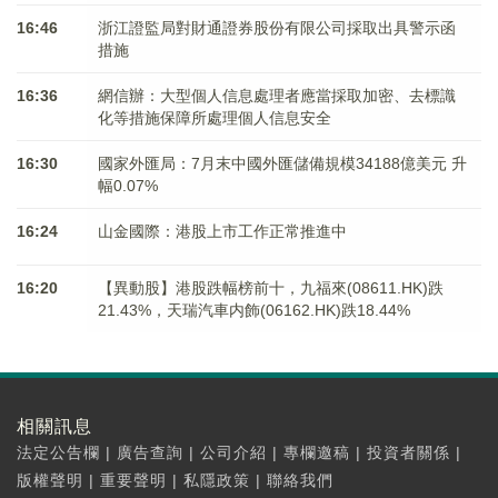
16:46
浙江證監局對財通證券股份有限公司採取出具警示函
措施
16:36
網信辦：大型個人信息處理者應當採取加密、去標識
化等措施保障所處理個人信息安全
16:30
國家外匯局：7月末中國外匯儲備規模34188億美元 升
幅0.07%
16:24
山金國際：港股上市工作正常推進中
16:20
【異動股】港股跌幅榜前十，九福來(08611.HK)跌
21.43%，天瑞汽車内飾(06162.HK)跌18.44%
相關訊息
法定公告欄
|
廣告查詢
|
公司介紹
|
專欄邀稿
|
投資者關係
|
版權聲明
|
重要聲明
|
私隱政策
|
聯絡我們