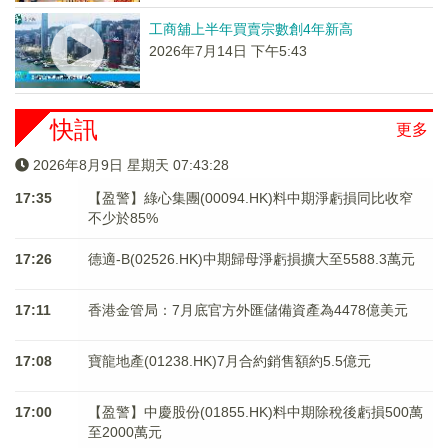
工商舖上半年買賣宗數創4年新高
2026年7月14日 下午5:43
快訊
更多
2026年8月9日 星期天 07:43:29
17:35
【盈警】綠心集團(00094.HK)料中期淨虧損同比收窄
不少於85%
17:26
德適-B(02526.HK)中期歸母淨虧損擴大至5588.3萬元
17:11
香港金管局：7月底官方外匯儲備資產為4478億美元
17:08
寶龍地產(01238.HK)7月合約銷售額約5.5億元
17:00
【盈警】中慶股份(01855.HK)料中期除稅後虧損500萬
至2000萬元