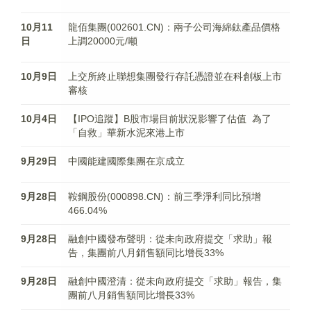
10月11
龍佰集團(002601.CN)：兩子公司海綿鈦產品價格
日
上調20000元/噸
10月9日
上交所終止聯想集團發行存託憑證並在科創板上市
審核
10月4日
【IPO追蹤】B股市場目前狀況影響了估值 為了
「自救」華新水泥來港上市
9月29日
中國能建國際集團在京成立
9月28日
鞍鋼股份(000898.CN)：前三季淨利同比預增
466.04%
9月28日
融創中國發布聲明：從未向政府提交「求助」報
告，集團前八月銷售額同比增長33%
9月28日
融創中國澄清：從未向政府提交「求助」報告，集
團前八月銷售額同比增長33%