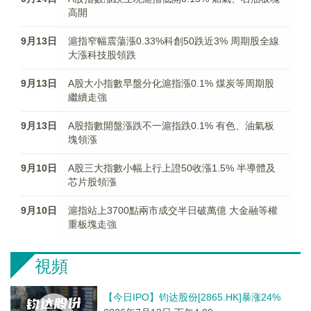
高開
9月13日
滬指窄幅震蕩漲0.33%科創50跌近3% 周期股全線
大漲科技股領跌
9月13日
A股大小指數早盤分化滬指漲0.1% 煤炭等周期股
繼續走強
9月13日
A股指數開盤漲跌不一滬指跌0.1% 有色、油氣板
塊領漲
9月10日
A股三大指數小幅上行上證50收漲1.5% 半導體及
芯片股領漲
9月10日
滬指站上3700點兩市成交半日破萬億 大金融等權
重板塊走強
視頻
【今日IPO】钧达股份[2865.HK]暴涨24%