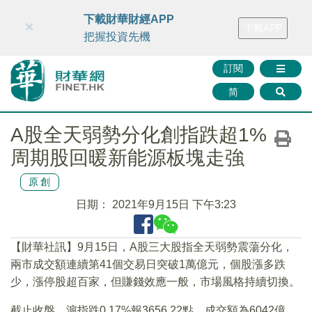
財華智庫網
FINTV
FINMETA
財華證券
媒體矩陣
下載財華財經APP
×
下載APP
智庫沙龍
聯絡我們
把握投資先機
訂閱
简
A股全天弱勢分化創指跌超1%
周期股回暖新能源板塊走強
原創
日期：
2021年9月15日 下午3:23
【財華社訊】9月15日，A股三大股指全天弱勢震蕩分化，
兩市成交額連續第41個交易日突破1萬億元，個股漲多跌
少，漲停股超百家，但賺錢效應一般，市場風格持續切換。
截止收盤，滬指跌0.17%報3656.22點，成交額為6042億