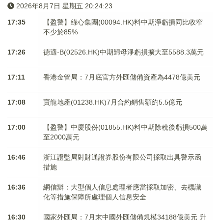
2026年8月7日 星期五 20:24:23
17:35
【盈警】綠心集團(00094.HK)料中期淨虧損同比收窄
不少於85%
17:26
德適-B(02526.HK)中期歸母淨虧損擴大至5588.3萬元
17:11
香港金管局：7月底官方外匯儲備資產為4478億美元
17:08
寶龍地產(01238.HK)7月合約銷售額約5.5億元
17:00
【盈警】中慶股份(01855.HK)料中期除稅後虧損500萬
至2000萬元
16:46
浙江證監局對財通證券股份有限公司採取出具警示函
措施
16:36
網信辦：大型個人信息處理者應當採取加密、去標識
化等措施保障所處理個人信息安全
16:30
國家外匯局：7月末中國外匯儲備規模34188億美元 升