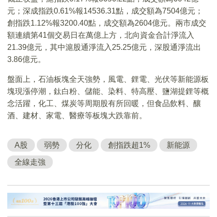
元；深成指跌0.61%報14536.31點，成交額為7504億元；
創指跌1.12%報3200.40點，成交額為2604億元。兩市成交
額連續第41個交易日在萬億上方，北向資金合計淨流入
21.39億元，其中滬股通淨流入25.25億元，深股通淨流出
3.86億元。
盤面上，石油板塊全天強勢，風電、鋰電、光伏等新能源板
塊現漲停潮，鈦白粉、儲能、染料、特高壓、鹽湖提鋰等概
念活躍，化工、煤炭等周期股有所回暖，但食品飲料、釀
酒、建材、家電、醫療等板塊大跌靠前。
A股
弱勢
分化
創指跌超1%
新能源
全線走強