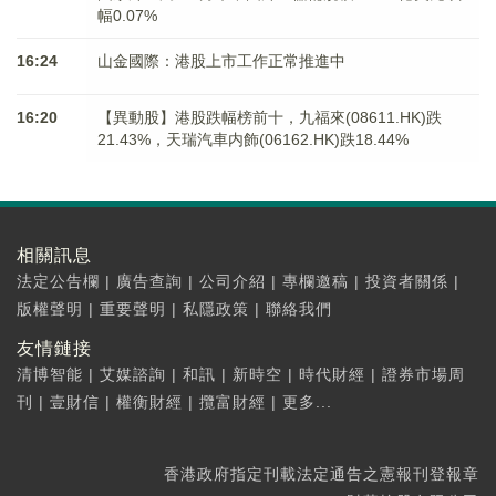
幅0.07%
16:24
山金國際：港股上市工作正常推進中
16:20
【異動股】港股跌幅榜前十，九福來(08611.HK)跌
21.43%，天瑞汽車内飾(06162.HK)跌18.44%
相關訊息
法定公告欄
|
廣告查詢
|
公司介紹
|
專欄邀稿
|
投資者關係
|
版權聲明
|
重要聲明
|
私隱政策
|
聯絡我們
友情鏈接
清博智能
|
艾媒諮詢
|
和訊
|
新時空
|
時代財經
|
證券市場周
刊
|
壹財信
|
權衡財經
|
攬富財經
|
更多...
香港政府指定刊載法定通告之憲報刊登報章