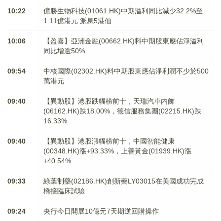
10:22
億勝生物科技(01061.HK)中期溢利同比減少32.2%至
1.11億港元 派息5港仙
10:06
【盈喜】亞洲金融(00662.HK)料中期股東應佔淨溢利
同比增逾50%
09:54
中核國際(02302.HK)料中期股東應佔淨利潤不少於500
萬港元
09:40
【異動股】港股跌幅榜前十，天瑞汽車内飾
(06162.HK)跌18.00%，德信服務集團(02215.HK)跌
16.33%
09:40
【異動股】港股漲幅榜前十，中國智能健康
(00348.HK)漲+93.33%，上善黃金(01939.HK)漲
+40.54%
09:33
綠葉制藥(02186.HK)創新藥LY03015在美國成功完成
橋接臨床試驗
09:24
央行今日開展10億元7天期逆回購操作