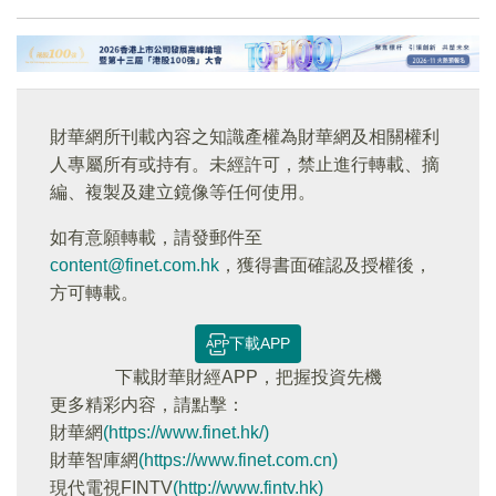
財華網所刊載內容之知識產權為財華網及相關權利
人專屬所有或持有。未經許可，禁止進行轉載、摘
編、複製及建立鏡像等任何使用。
如有意願轉載，請發郵件至
content@finet.com.hk
，獲得書面確認及授權後，
方可轉載。
下載APP
下載財華財經APP，把握投資先機
更多精彩内容，請點擊：
財華網
(https://www.finet.hk/)
財華智庫網
(https://www.finet.com.cn)
現代電視FINTV
(http://www.fintv.hk)