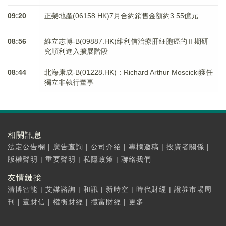
09:20
正榮地產(06158.HK)7月合約銷售金額約3.55億元
08:56
維立志博-B(09887.HK)維利信治療肝細胞癌的Ⅱ期研
究順利進入擴展階段
08:44
北海康成-B(01228.HK)：Richard Arthur Moscicki獲任
獨立非執行董事
相關訊息
法定公告欄
|
廣告查詢
|
公司介紹
|
專欄邀稿
|
投資者關係
|
版權聲明
|
重要聲明
|
私隱政策
|
聯絡我們
友情鏈接
清博智能
|
艾媒諮詢
|
和訊
|
新時空
|
時代財經
|
證券市場周
刊
|
壹財信
|
權衡財經
|
攬富財經
|
更多...