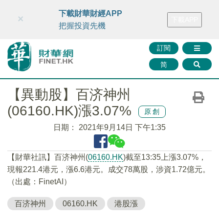
財華智庫網
FINTV
FINMETA
財華證券
媒體矩陣
下載財華財經APP
×
下載APP
智庫沙龍
聯絡我們
把握投資先機
訂閱
简
【異動股】百济神州
(06160.HK)漲3.07%
原創
日期：
2021年9月14日 下午1:35
【財華社訊】百济神州(
06160.HK
)截至13:35上漲3.07%，
現報221.4港元，漲6.6港元。成交78萬股，涉資1.72億元。
（出處：FinetAI）
百济神州
06160.HK
港股漲