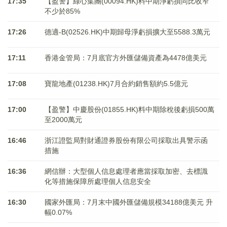
17:35
【盈警】綠心集團(00094.HK)料中期淨虧損同比收窄
不少於85%
17:26
德適-B(02526.HK)中期歸母淨虧損擴大至5588.3萬元
17:11
香港金管局：7月底官方外匯儲備資產為4478億美元
17:08
寶龍地產(01238.HK)7月合約銷售額約5.5億元
17:00
【盈警】中慶股份(01855.HK)料中期除稅後虧損500萬
至2000萬元
16:46
浙江證監局對財通證券股份有限公司採取出具警示函
措施
16:36
網信辦：大型個人信息處理者應當採取加密、去標識
化等措施保障所處理個人信息安全
16:30
國家外匯局：7月末中國外匯儲備規模34188億美元 升
幅0.07%