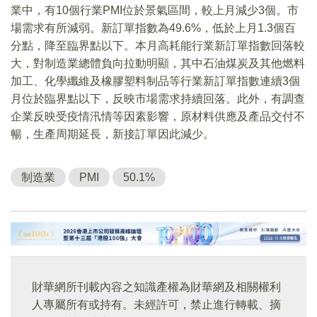
業中，有10個行業PMI位於景氣區間，較上月減少3個。市
場需求有所減弱。新訂單指數為49.6%，低於上月1.3個百
分點，降至臨界點以下。本月高耗能行業新訂單指數回落較
大，對制造業總體負向拉動明顯，其中石油煤炭及其他燃料
加工、化學纖維及橡膠塑料制品等行業新訂單指數連續3個
月位於臨界點以下，反映市場需求持續回落。此外，有調查
企業反映受疫情汛情等因素影響，原材料供應及產品交付不
暢，生產周期延長，新接訂單因此減少。
制造業
PMI
50.1%
財華網所刊載內容之知識產權為財華網及相關權利
人專屬所有或持有。未經許可，禁止進行轉載、摘