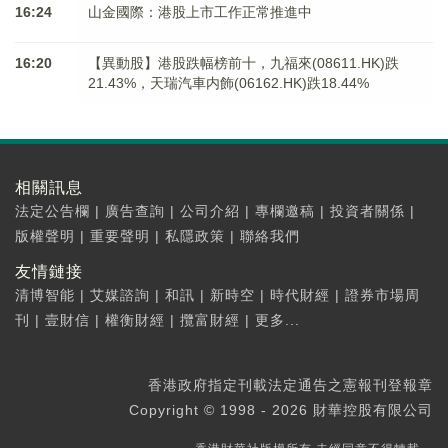
16:24
山金國際：港股上市工作正常推進中
16:20
【異動股】港股跌幅榜前十，九福來(08611.HK)跌
21.43%，天瑞汽車内飾(06162.HK)跌18.44%
相關訊息
法定公告欄
|
廣告查詢
|
公司介紹
|
專欄邀稿
|
投資者關係
|
版權聲明
|
重要聲明
|
私隱政策
|
聯絡我們
友情鏈接
清博智能
|
艾媒諮詢
|
和訊
|
新時空
|
時代財經
|
證券市場周
刊
|
壹財信
|
權衡財經
|
攬富財經
|
更多...
香港政府指定刊載法定通告之憲報刊登報章
Copyright © 1998 - 2026 財華控股有限公司