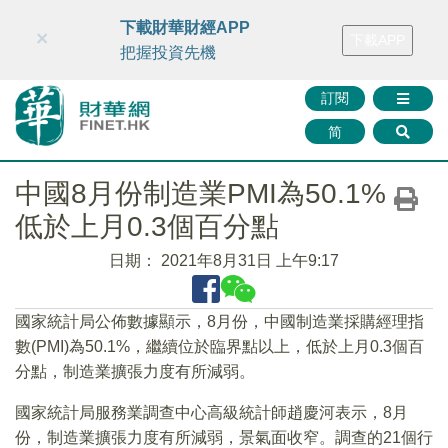
財華智庫網
FINTV
FINMETA
財華證券
媒體矩陣
下載財華財經APP
×
下載APP
智庫沙龍
聯絡我們
把握投資先機
訂閱
简
中國8月份制造業PMI為50.1%
低於上月0.3個百分點
日期：
2021年8月31日 上午9:17
國家統計局公佈數據顯示，8月份，中國制造業採購經理指
數(PMI)為50.1%，繼續位於臨界點以上，低於上月0.3個百
分點，制造業擴張力度有所減弱。
國家統計局服務業調查中心高級統計師趙慶河表示，8月
份，制造業擴張力度有所減弱，景氣面收窄。調查的21個行