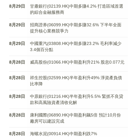
8月29日
甘肅銀行(02139.HK)中期多賺4.2% 打造區域首選
的綜合金融服務商
8月29日
招商證券(06099.HK)中期多賺32.6% 下半年全面
提升核心業務競爭力
8月29日
中國重汽(03808.HK)中期多賺23.2% 毛利率減少
3.4個百分點
8月28日
威高股份(01066.HK)中期盈利升21% 股息0.077元
8月28日
祥生控股(02599.HK)半年盈利升49% 淨資產負債
比率降
8月28日
中原銀行(01216.HK)半年盈利升5.5% 緊抓不良貸
款和高風險資產清收化解
8月28日
康利國際(06890.HK)中期盈利飆5倍 預計10月份
廠房可以建設完成
8月28日
海螺水泥(00914.HK)中期盈利跌7%