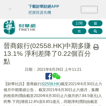
財華智庫網
FINTV
FINMETA
財華證券
媒體矩陣
下載財華財經APP
×
下載APP
智庫沙龍
聯絡我們
把握投資先機
訂閱
简
晉商銀行(02558.HK)中期多賺
13.1% 淨利差降了0.22個百分
點
日期：
2021年8月29日 上午11:21
【財華社訊】晉商銀行(
02558.HK
)截至2021年6月30日止六
個月中期業績公告， 截至2021年6月30日止六個月，集團
的稅前利潤由截至2020年6月30日止六個月的7.84.5億元(人
民幣.下同)增長12.8%至8.851億元，同期淨利潤則由截至