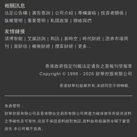
相關訊息
法定公告欄
|
廣告查詢
|
公司介紹
|
專欄邀稿
|
投資者關係
|
版權聲明
|
重要聲明
|
私隱政策
|
聯絡我們
友情鏈接
清博智能
|
艾媒諮詢
|
和訊
|
新時空
|
時代財經
|
證券市場周
刊
|
壹財信
|
權衡財經
|
攬富財經
|
更多...
香港政府指定刊載法定通告之憲報刊登報章
Copyright © 1998 - 2026 財華控股有限公司
香港財華社版權所有,未經同意不得轉載。
免責聲明：
財華控股有限公司及香港聯合交易所有限公司將盡力確保彼等所提供資料
之準確性及可靠性,但並不保證資料絕對無誤,資料如有錯漏而令閣下蒙受
損失,本公司概不負責。