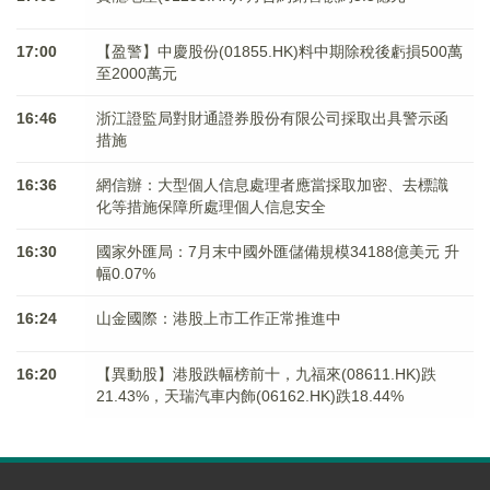
17:00
【盈警】中慶股份(01855.HK)料中期除稅後虧損500萬
至2000萬元
16:46
浙江證監局對財通證券股份有限公司採取出具警示函
措施
16:36
網信辦：大型個人信息處理者應當採取加密、去標識
化等措施保障所處理個人信息安全
16:30
國家外匯局：7月末中國外匯儲備規模34188億美元 升
幅0.07%
16:24
山金國際：港股上市工作正常推進中
16:20
【異動股】港股跌幅榜前十，九福來(08611.HK)跌
21.43%，天瑞汽車内飾(06162.HK)跌18.44%