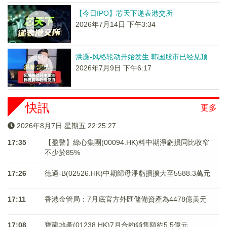
【今日IPO】芯天下递表港交所
2026年7月14日 下午3:34
洪灏-风格轮动开始发生 韩国股市已经见顶
2026年7月9日 下午6:17
快訊
更多
2026年8月7日 星期五 22:25:27
17:35
【盈警】綠心集團(00094.HK)料中期淨虧損同比收窄
不少於85%
17:26
德適-B(02526.HK)中期歸母淨虧損擴大至5588.3萬元
17:11
香港金管局：7月底官方外匯儲備資產為4478億美元
17:08
寶龍地產(01238.HK)7月合約銷售額約5.5億元