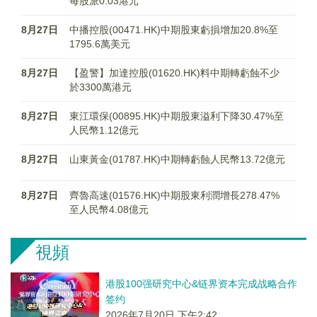
每股派0.03港元
8月27日
中播控股(00471.HK)中期股東虧損增加20.8%至
1795.6萬美元
8月27日
【盈警】加達控股(01620.HK)料中期轉虧蝕不少
於3300萬港元
8月27日
東江環保(00895.HK)中期股東溢利下降30.47%至
人民幣1.12億元
8月27日
山東黃金(01787.HK)中期轉虧蝕人民幣13.72億元
8月27日
齊魯高速(01576.HK)中期股東利潤增長278.47%
至人民幣4.08億元
視頻
港股100强研究中心&链界资本完成战略合作
签约
2026年7月20日 下午2:42