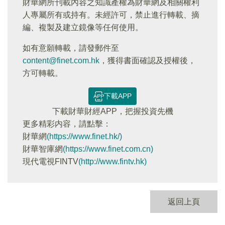
財華網所刊載內容之知識產權為財華網及相關權利
人專屬所有或持有。未經許可，禁止進行轉載、摘
編、複製及建立鏡像等任何使用。
如有意願轉載，請發郵件至
content@finet.com.hk
，獲得書面確認及授權後，
方可轉載。
下載APP
下載財華財經APP，把握投資先機
更多精彩内容，請點擊：
財華網
(https://www.finet.hk/)
財華智庫網
(https://www.finet.com.cn)
現代電視FINTV
(http://www.fintv.hk)
返回上頁