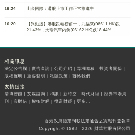
16:24
山金國際：港股上市工作正常推進中
16:20
【異動股】港股跌幅榜前十，九福來(08611.HK)跌
21.43%，天瑞汽車内飾(06162.HK)跌18.44%
相關訊息
法定公告欄
|
廣告查詢
|
公司介紹
|
專欄邀稿
|
投資者關係
|
版權聲明
|
重要聲明
|
私隱政策
|
聯絡我們
友情鏈接
清博智能
|
艾媒諮詢
|
和訊
|
新時空
|
時代財經
|
證券市場周
刊
|
壹財信
|
權衡財經
|
攬富財經
|
更多...
香港政府指定刊載法定通告之憲報刊登報章
Copyright © 1998 - 2026 財華控股有限公司