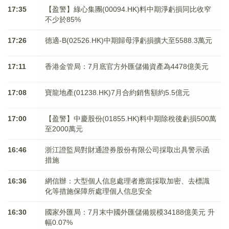
17:35
【盈警】綠心集團(00094.HK)料中期淨虧損同比收窄
不少於85%
17:26
德適-B(02526.HK)中期歸母淨虧損擴大至5588.3萬元
17:11
香港金管局：7月底官方外匯儲備資產為4478億美元
17:08
寶龍地產(01238.HK)7月合約銷售額約5.5億元
17:00
【盈警】中慶股份(01855.HK)料中期除稅後虧損500萬
至2000萬元
16:46
浙江證監局對財通證券股份有限公司採取出具警示函
措施
16:36
網信辦：大型個人信息處理者應當採取加密、去標識
化等措施保障所處理個人信息安全
16:30
國家外匯局：7月末中國外匯儲備規模34188億美元 升
幅0.07%