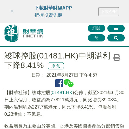
財華智庫網
FINTV
FINMETA
財華證券
媒體矩陣
下載財華財經APP
×
下載APP
智庫沙龍
聯絡我們
把握投資先機
訂閱
简
竣球控股(01481.HK)中期溢利
下降8.41%
原創
日期：
2021年8月27日 下午4:57
【財華社訊】竣球控股(
01481.HK
)公佈，截至2021年6月30
日止六個月，收益約為7782.1萬港元，同比增長39.08%。
期内溢利約為227.7萬港元，同比下降8.41%。每股盈利
0.23港仙；不派息。
收益增長乃主要由於英國、香港及美國圖書產品分部銷售額