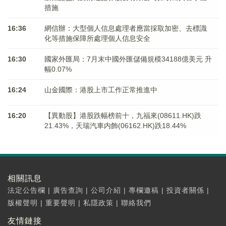
措施
16:36
網信辦：大型個人信息處理者應當採取加密、去標識
化等措施保障所處理個人信息安全
16:30
國家外匯局：7月末中國外匯儲備規模34188億美元 升
幅0.07%
16:24
山金國際：港股上市工作正常推進中
16:20
【異動股】港股跌幅榜前十，九福來(08611.HK)跌
21.43%，天瑞汽車内飾(06162.HK)跌18.44%
相關訊息
法定公告欄
|
廣告查詢
|
公司介紹
|
專欄邀稿
|
投資者關係
|
版權聲明
|
重要聲明
|
私隱政策
|
聯絡我們
友情鏈接