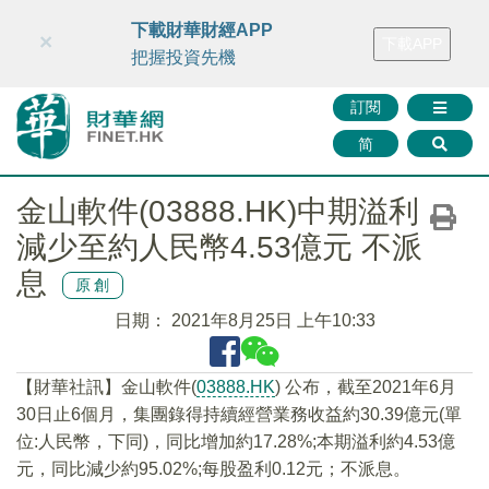
財華智庫網
FINTV
FINMETA
財華證券
媒體矩陣
下載財華財經APP
×
下載APP
智庫沙龍
聯絡我們
把握投資先機
訂閱
简
金山軟件(03888.HK)中期溢利
減少至約人民幣4.53億元 不派
息
原創
日期：
2021年8月25日 上午10:33
【財華社訊】金山軟件(
03888.HK
) 公布，截至2021年6月
30日止6個月，集團錄得持續經營業務收益約30.39億元(單
位:人民幣，下同)，同比增加約17.28%;本期溢利約4.53億
元，同比減少約95.02%;每股盈利0.12元；不派息。