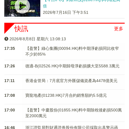
倍
2026年7月16日 下午3:51
快訊
更多
2026年8月8日 星期六 13:08:13
17:35
【盈警】綠心集團(00094.HK)料中期淨虧損同比收窄
不少於85%
17:26
德適-B(02526.HK)中期歸母淨虧損擴大至5588.3萬元
17:11
香港金管局：7月底官方外匯儲備資產為4478億美元
17:08
寶龍地產(01238.HK)7月合約銷售額約5.5億元
17:00
【盈警】中慶股份(01855.HK)料中期除稅後虧損500萬
至2000萬元
16:46
浙江證監局對財通證券股份有限公司採取出具警示函