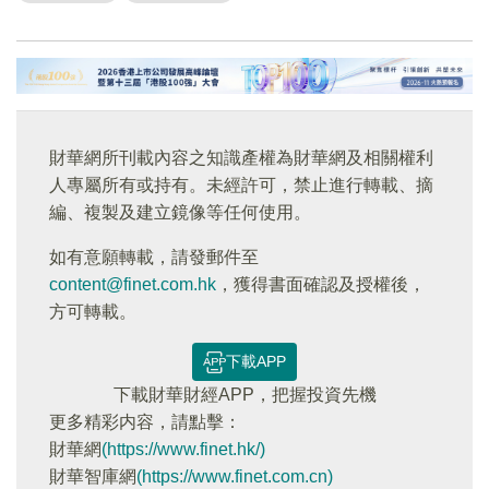
財華網所刊載內容之知識產權為財華網及相關權利
人專屬所有或持有。未經許可，禁止進行轉載、摘
編、複製及建立鏡像等任何使用。
如有意願轉載，請發郵件至
content@finet.com.hk
，獲得書面確認及授權後，
方可轉載。
下載APP
下載財華財經APP，把握投資先機
更多精彩内容，請點擊：
財華網
(https://www.finet.hk/)
財華智庫網
(https://www.finet.com.cn)