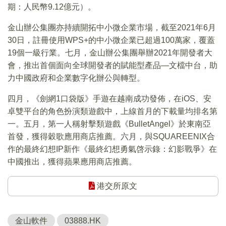
期：人民幣9.12億元）。
金山辦公集團亦持續開拓中小微企業市場，截至2021年6月
30日，註冊使用WPS+的中小微企業已超過100萬家，覆蓋
19個一級行業。七月，金山辦公集團舉辦2021年開發者大
會，推出首個面向全球開發者的賦能型產品—文檔中台，助
力中國政府和企業數字化辦公與轉型。
四月，《劍網1口袋版》手遊在越南成功發佈，在iOS、安
卓雙平台的角色扮演類遊戲中，上線首月的下載量均排名第
一。五月，第一人稱射擊類遊戲《BulletAngel》於東南亞
首發，獲得穀歌應用商店推薦。六月，與SQUAREENIX合
作的最終幻想IP新作《最終幻想勇氣啓示錄：幻影戰爭》在
中國推出，獲得蘋果應用商店推薦。
港交所原文
金山軟件
03888.HK