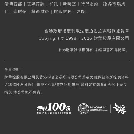
清博智能
|
艾媒諮詢
|
和訊
|
新時空
|
時代財經
|
證券市場周
刊
|
壹財信
|
權衡財經
|
攬富財經
|
更多...
香港政府指定刊載法定通告之憲報刊登報章
Copyright © 1998 - 2026 財華控股有限公司
香港財華社版權所有,未經同意不得轉載。
免責聲明：
財華控股有限公司及香港聯合交易所有限公司將盡力確保彼等所提供資料
之準確性及可靠性,但並不保證資料絕對無誤,資料如有錯漏而令閣下蒙受
損失,本公司概不負責。