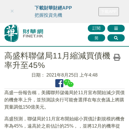
財華智庫網
FINTV
FINMETA
財華證券
媒體矩陣
下載財華財經APP
×
下載APP
智庫沙龍
聯絡我們
把握投資先機
訂閱
简
高盛料聯儲局11月縮減買債機
率升至45%
日期：
2021年8月25日 上午4:48
高盛一份報告稱，美國聯邦儲備局於11月宣布開始減少買債
的機會率上升，並預測該央行可能會選擇在每次會議上將購
買量調低150億美元。
高盛預測，聯儲局於11月宣布開始縮小買債計劃規模的機會
率為45%，遠高於之前估計的25%，，並將12月的機率從