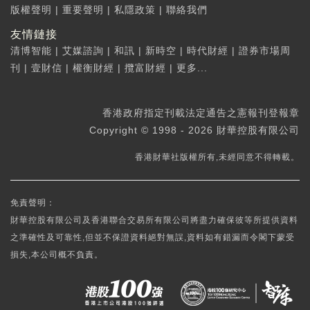
版權聲明
|
重要聲明
|
私隱政策
|
聯絡我們
友情鏈接
清博智能
|
艾媒諮詢
|
和訊
|
新時空
|
時代財經
|
證券市場周
刊
|
壹財信
|
權衡財經
|
攬富財經
|
更多...
香港政府指定刊載法定通告之憲報刊登報章
Copyright © 1998 - 2026 財華控股有限公司
香港財華社版權所有,未經同意不得轉載。
免責聲明：
財華控股有限公司及香港聯合交易所有限公司將盡力確保彼等所提供資料
之準確性及可靠性,但並不保證資料絕對無誤,資料如有錯漏而令閣下蒙受
損失,本公司概不負責。