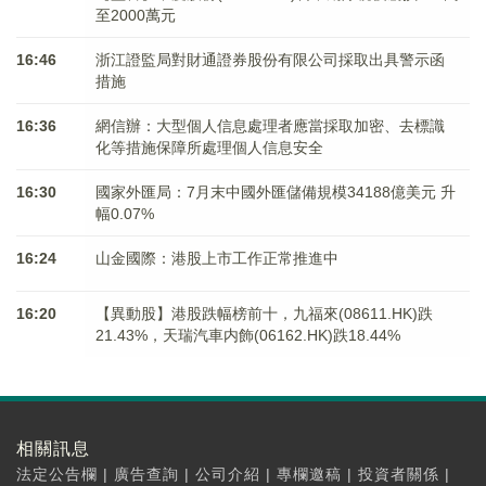
至2000萬元
16:46
浙江證監局對財通證券股份有限公司採取出具警示函
措施
16:36
網信辦：大型個人信息處理者應當採取加密、去標識
化等措施保障所處理個人信息安全
16:30
國家外匯局：7月末中國外匯儲備規模34188億美元 升
幅0.07%
16:24
山金國際：港股上市工作正常推進中
16:20
【異動股】港股跌幅榜前十，九福來(08611.HK)跌
21.43%，天瑞汽車内飾(06162.HK)跌18.44%
相關訊息
法定公告欄
|
廣告查詢
|
公司介紹
|
專欄邀稿
|
投資者關係
|