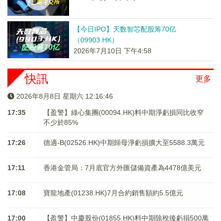
【今日IPO】天数智芯配股筹70亿
（09903.HK）
2026年7月10日 下午4:58
快訊
更多
2026年8月8日 星期六 12:16:47
17:35
【盈警】綠心集團(00094.HK)料中期淨虧損同比收窄
不少於85%
17:26
德適-B(02526.HK)中期歸母淨虧損擴大至5588.3萬元
17:11
香港金管局：7月底官方外匯儲備資產為4478億美元
17:08
寶龍地產(01238.HK)7月合約銷售額約5.5億元
17:00
【盈警】中慶股份(01855.HK)料中期除稅後虧損500萬