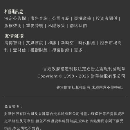
相關訊息
法定公告欄
|
廣告查詢
|
公司介紹
|
專欄邀稿
|
投資者關係
|
版權聲明
|
重要聲明
|
私隱政策
|
聯絡我們
友情鏈接
清博智能
|
艾媒諮詢
|
和訊
|
新時空
|
時代財經
|
證券市場周
刊
|
壹財信
|
權衡財經
|
攬富財經
|
更多...
香港政府指定刊載法定通告之憲報刊登報章
Copyright © 1998 - 2026 財華控股有限公司
香港財華社版權所有,未經同意不得轉載。
免責聲明：
財華控股有限公司及香港聯合交易所有限公司將盡力確保彼等所提供資料
之準確性及可靠性,但並不保證資料絕對無誤,資料如有錯漏而令閣下蒙受
損失,本公司概不負責。