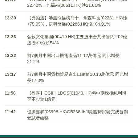
22.40%，九福來(08611.HK)跌21.01%
13:30
【異動股】港股漲幅榜前十，拿森科技(02261.HK)漲
+75.05%，辰興發展(02286.HK)漲+64.91%
13:26
弘毅文化集團(00419.HK)主要股東合共出售約2.02億
股 盤中漲超54%
13:22
前7個月中國出口機電產品11.12萬億元 同比增長
21.2%
13:17
前7個月中國貨物貿易進出口總值30.13萬億元 同比增
長17.3%
11:56
【盈喜】CGII HLDGS(01940.HK)料中期稅後純利增
至不少於1億元
11:42
億騰嘉和(06998.HK)GB268 Ib/II期臨床試驗完成首例
受試者給藥