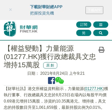
財華智庫網
FINTV
FINMETA
財華證券
媒體矩陣
下載財華財經APP
×
下載APP
智庫沙龍
聯絡我們
把握投資先機
訂閱
简
【權益變動】力量能源
(01277.HK)獲行政總裁具文忠
增持15萬股
原創
日期：
2021年8月24日 上午9:21
【財華社訊】港交所權益資料顯示，力量能源(
01277.HK
)獲
執行董事、行政總裁具文忠於8月23日在場內以每股平均價
0.69港元增持15萬股，涉資約10.35萬港元。增持後，具文
忠的持股數目升至1,061,659股，最新持股比例为0.01%。