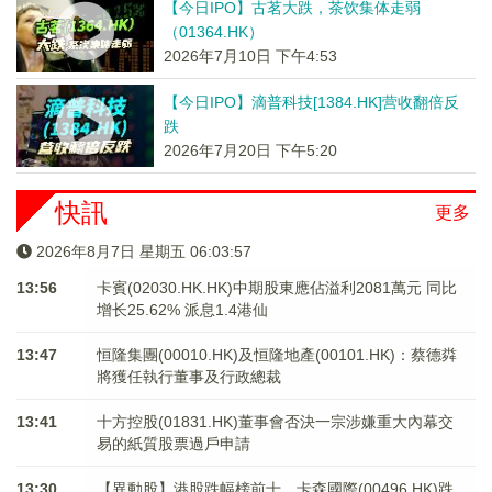
【今日IPO】古茗大跌，茶饮集体走弱
（01364.HK）
2026年7月10日 下午4:53
【今日IPO】滴普科技[1384.HK]营收翻倍反
跌
2026年7月20日 下午5:20
快訊
更多
2026年8月7日 星期五 06:03:57
13:56
卡賓(02030.HK.HK)中期股東應佔溢利2081萬元 同比
增长25.62% 派息1.4港仙
13:47
恒隆集團(00010.HK)及恒隆地產(00101.HK)：蔡德粦
將獲任執行董事及行政總裁
13:41
十方控股(01831.HK)董事會否決一宗涉嫌重大內幕交
易的紙質股票過戶申請
13:30
【異動股】港股跌幅榜前十，卡森國際(00496.HK)跌