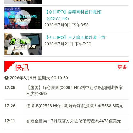
【今日IPO】鼎泰高科首日微涨
（01377.HK）
2026年7月9日 下午3:58
【今日IPO】月之暗面拟赴港上市
2026年7月21日 下午5:50
快訊
更多
2026年8月9日 星期天 00:10:50
17:35
【盈警】綠心集團(00094.HK)料中期淨虧損同比收窄
不少於85%
17:26
德適-B(02526.HK)中期歸母淨虧損擴大至5588.3萬元
17:11
香港金管局：7月底官方外匯儲備資產為4478億美元