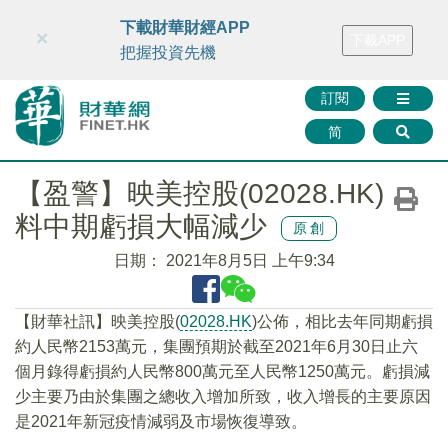
財華智庫網
FINTV
FINMETA
財華證券
媒體矩陣
下載財華財經APP
×
下載APP
智庫沙龍
聯絡我們
把握投資先機
訂閱
简
【盈警】映美控股(02028.HK)
料中期虧損大幅減少
原創
日期：
2021年8月5日 上午9:34
【財華社訊】映美控股(
02028.HK
)公佈，相比去年同期虧損
約人民幣2153萬元，集團預期於截至2021年6月30日止六
個月錄得虧損約人民幣800萬元至人民幣1250萬元。虧損減
少主要乃由於集團之總收入增加所致，收入增長的主要原因
是2021年新冠疫情減弱及市場恢復導致。