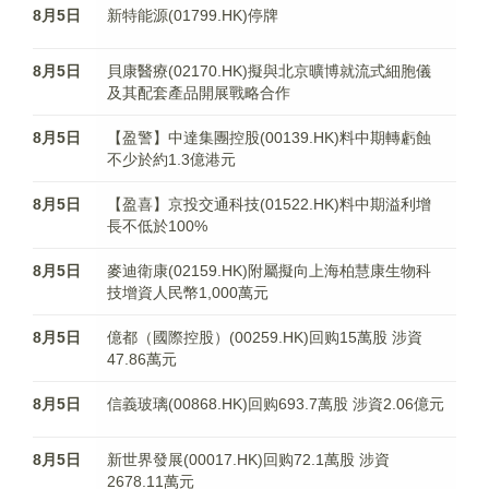
8月5日
新特能源(01799.HK)停牌
8月5日
貝康醫療(02170.HK)擬與北京曠博就流式細胞儀
及其配套產品開展戰略合作
8月5日
【盈警】中達集團控股(00139.HK)料中期轉虧蝕
不少於約1.3億港元
8月5日
【盈喜】京投交通科技(01522.HK)料中期溢利增
長不低於100%
8月5日
麥迪衛康(02159.HK)附屬擬向上海柏慧康生物科
技增資人民幣1,000萬元
8月5日
億都（國際控股）(00259.HK)回购15萬股 涉資
47.86萬元
8月5日
信義玻璃(00868.HK)回购693.7萬股 涉資2.06億元
8月5日
新世界發展(00017.HK)回购72.1萬股 涉資
2678.11萬元