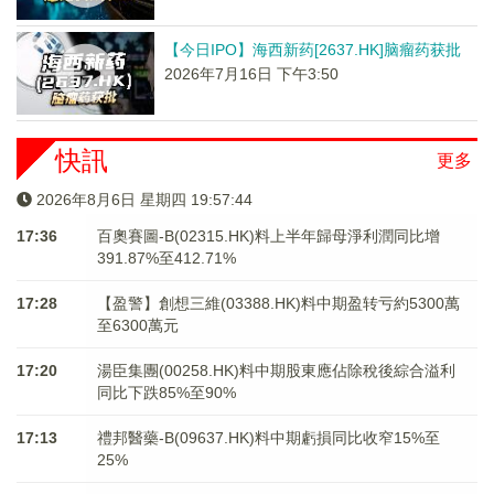
【今日IPO】海西新药[2637.HK]脑瘤药获批
2026年7月16日 下午3:50
快訊
更多
2026年8月6日 星期四 19:57:44
17:36
百奧賽圖-B(02315.HK)料上半年歸母淨利潤同比增
391.87%至412.71%
17:28
【盈警】創想三維(03388.HK)料中期盈转亏約5300萬
至6300萬元
17:20
湯臣集團(00258.HK)料中期股東應佔除稅後綜合溢利
同比下跌85%至90%
17:13
禮邦醫藥-B(09637.HK)料中期虧損同比收窄15%至
25%