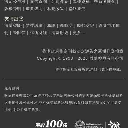
法定公告欄
|
廣告查詢
|
公司介紹
|
專欄邀稿
|
投資者關係
|
版權聲明
|
重要聲明
|
私隱政策
|
聯絡我們
友情鏈接
清博智能
|
艾媒諮詢
|
和訊
|
新時空
|
時代財經
|
證券市場周
刊
|
壹財信
|
權衡財經
|
攬富財經
|
更多...
香港政府指定刊載法定通告之憲報刊登報章
Copyright © 1998 - 2026 財華控股有限公司
香港財華社版權所有,未經同意不得轉載。
免責聲明：
財華控股有限公司及香港聯合交易所有限公司將盡力確保彼等所提供資料
之準確性及可靠性,但並不保證資料絕對無誤,資料如有錯漏而令閣下蒙受
損失,本公司概不負責。