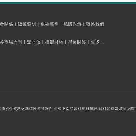
者關係
|
版權聲明
|
重要聲明
|
私隱政策
|
聯絡我們
券市場周刊
|
壹財信
|
權衡財經
|
攬富財經
|
更多...
所提供資料之準確性及可靠性,但並不保證資料絕對無誤,資料如有錯漏而令閣