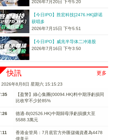
2026年7月20日 下午5:20
【今日IPO】胜宏科技[2476.HK]辟谣
获唱多
2026年7月15日 下午5:51
【今日IPO】威兆半导体二冲港股
2026年7月16日 下午3:50
快訊
更多
2026年8月8日 星期六 15:15:23
7:35
【盈警】綠心集團(00094.HK)料中期淨虧損同
比收窄不少於85%
7:26
德適-B(02526.HK)中期歸母淨虧損擴大至
5588.3萬元
7:11
香港金管局：7月底官方外匯儲備資產為4478
億美元