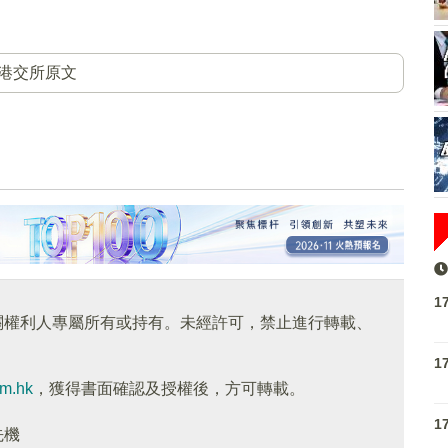
港交所原文
1
關權利人專屬所有或持有。未經許可，禁止進行轉載、
1
om.hk
，獲得書面確認及授權後，方可轉載。
1
先機