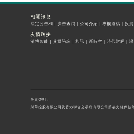
相關訊息
法定公告欄
|
廣告查詢
|
公司介紹
|
專欄邀稿
|
投資
友情鏈接
清博智能
|
艾媒諮詢
|
和訊
|
新時空
|
時代財經
|
證
免責聲明：
財華控股有限公司及香港聯合交易所有限公司將盡力確保彼等