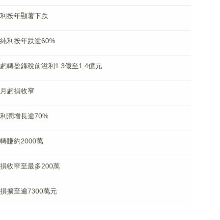
月溢利按年顯著下跌
月純利按年跌逾60%
月虧轉盈錄稅前溢利1.3億至1.4億元
二個月虧損收窄
月利潤增長逾70%
度轉賺約2000萬
虧損收窄至最多200萬
虧損擴至逾7300萬元