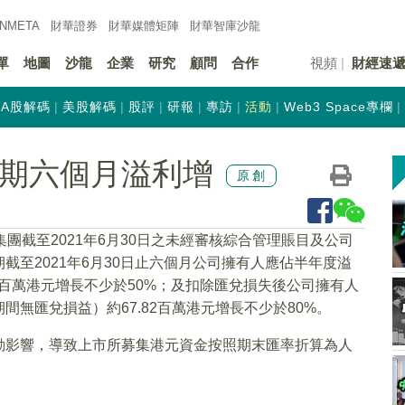
INMETA
財華證券
財華
媒體矩陣
財華
智庫沙龍
單
地圖
沙龍
企業
研究
顧問
合作
視頻
財經速
A股解碼
美股解碼
股評
研報
專訪
活動
Web3 Space專欄
)預期六個月溢利增
原創
集團截至2021年6月30日之未經審核綜合管理賬目及公司
至2021年6月30日止六個月公司擁有人應佔半年度溢
.82百萬港元增長不少於50%；及扣除匯兌損失後公司擁有人
無匯兌損益）約67.82百萬港元增長不少於80%。
動影響，導致上市所募集港元資金按照期末匯率折算為人