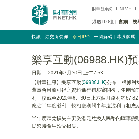
財華智庫網
FINTV
F
港股100強
官網
榜
快訊
港交所發佈
今日IPO
一圖解碼
港股解碼
樂享互動(06988.HK
日期：
2021年7月30日 上午7:53
【財華社訊】樂享互動(
06988.HK
)公布，根據對
董事會目前可得之資料進行初步審閱後，集團預期截
利，較截至2020年6月30日止六個月溢利約67
應佔半年度溢利，較相應期間半年度溢利（相應期間
半年度匯兌損失主要受港元兌換人民幣的匯率變
民幣時產生匯兌損失。