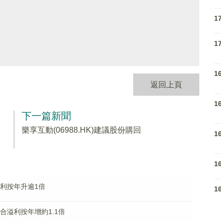
1
1
1
返回上頁
1
下一篇新聞
樂享互動(06988.HK)建議股份購回
1
1
月盈利按年升逾1倍
1
綜合溢利按年增約1.1倍