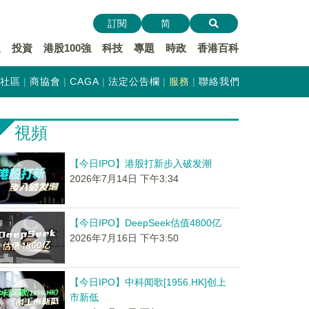
訂閱
简
遞
投資
港股100強
科技
專題
時政
香港百科
社區
商協會
CAGA
法定公告欄
服務
聯絡我們
視頻
【今日IPO】港股打新步入破发潮
2026年7月14日 下午3:34
【今日IPO】DeepSeek估值4800亿
2026年7月16日 下午3:50
【今日IPO】中科闻歌[1956.HK]创上
市新低