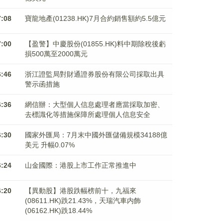
7:08
寶龍地產(01238.HK)7月合約銷售額約5.5億元
7:00
【盈警】中慶股份(01855.HK)料中期除稅後虧
損500萬至2000萬元
6:46
浙江證監局對財通證券股份有限公司採取出具
警示函措施
6:36
網信辦：大型個人信息處理者應當採取加密、
去標識化等措施保障所處理個人信息安全
6:30
國家外匯局：7月末中國外匯儲備規模34188億
美元 升幅0.07%
6:24
山金國際：港股上市工作正常推進中
6:20
【異動股】港股跌幅榜前十，九福來
(08611.HK)跌21.43%，天瑞汽車内飾
(06162.HK)跌18.44%