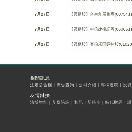
7月27日
【異動股】合生創展集團(00754.HK
7月27日
【異動股】中信建投証券(06066.HK
7月27日
【異動股】赛伯乐国际控股(01020.H
相關訊息
法定公告欄
|
廣告查詢
|
公司介紹
|
專欄邀稿
|
投資
友情鏈接
清博智能
|
艾媒諮詢
|
和訊
|
新時空
|
時代財經
|
證