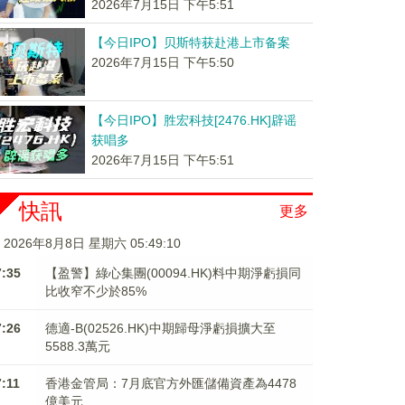
2026年7月15日 下午5:51
【今日IPO】贝斯特获赴港上市备案
2026年7月15日 下午5:50
【今日IPO】胜宏科技[2476.HK]辟谣
获唱多
2026年7月15日 下午5:51
快訊
更多
2026年8月8日 星期六 05:49:11
7:35
【盈警】綠心集團(00094.HK)料中期淨虧損同
比收窄不少於85%
7:26
德適-B(02526.HK)中期歸母淨虧損擴大至
5588.3萬元
7:11
香港金管局：7月底官方外匯儲備資產為4478
億美元