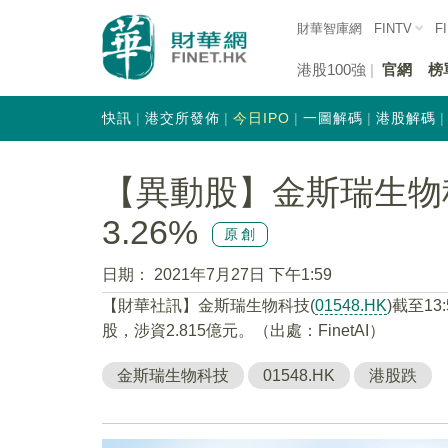
財華智庫網
FINTV
F
港股100強
官網
榜
快訊
港交所發佈
今日IPO
一圖解碼
港股解碼
【異動股】金斯瑞生物科技
3.26%
原創
日期：
2021年7月27日 下午1:59
【財華社訊】金斯瑞生物科技(
01548.HK
)截至13
股，涉資2.815億元。（出處：FinetAI）
金斯瑞生物科技
01548.HK
港股跌