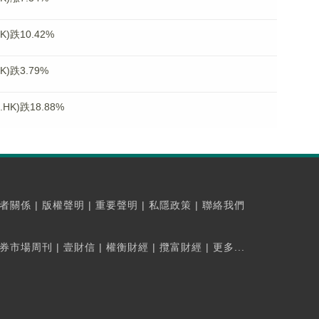
)跌10.42%
)跌3.79%
K)跌18.88%
者關係
|
版權聲明
|
重要聲明
|
私隱政策
|
聯絡我們
券市場周刊
|
壹財信
|
權衡財經
|
攬富財經
|
更多...