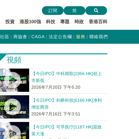
訂閱
简
遞
投資
港股100強
科技
專題
時政
香港百科
社區
商協會
CAGA
法定公告欄
服務
聯絡我們
視頻
【今日IPO】中科闻歌[1956.HK]创上
市新低
2026年7月20日 下午5:20
【今日IPO】剑桥科技[6166.HK]净利
增近两倍
2026年7月16日 下午3:51
【今日IPO】可孚医疗[1187.HK]迎政
策大涨