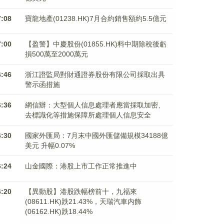
7:08
寶龍地產(01238.HK)7月合約銷售額約5.5億元
7:00
【盈警】中慶股份(01855.HK)料中期除稅後虧
損500萬至2000萬元
6:46
浙江證監局對財通證券股份有限公司採取出具
警示函措施
6:36
網信辦：大型個人信息處理者應當採取加密、
去標識化等措施保障所處理個人信息安全
6:30
國家外匯局：7月末中國外匯儲備規模34188億
美元 升幅0.07%
6:24
山金國際：港股上市工作正常推進中
6:20
【異動股】港股跌幅榜前十，九福來
(08611.HK)跌21.43%，天瑞汽車内飾
(06162.HK)跌18.44%