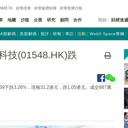
INMETA
財華證券
財華
媒體矩陣
財華
智庫沙龍
單
地圖
沙龍
企業
研究
顧問
合作
視頻
財經速
A股解碼
美股解碼
股評
研報
專訪
活動
Web3 Space專欄
(01548.HK)跌
:59下跌3.26%，現報31.2港元，跌1.05港元。成交887萬