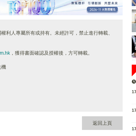
關權利人專屬所有或持有。未經許可，禁止進行轉載、
om.hk
，獲得書面確認及授權後，方可轉載。
先機
1
1
返回上頁
1