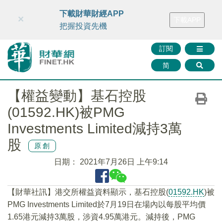
財華智庫網
FINTV
FINMETA
財華證券
媒體矩陣
下載財華財經APP
×
下載APP
智庫沙龍
聯絡我們
把握投資先機
訂閱
简
【權益變動】基石控股
(01592.HK)被PMG
Investments Limited減持3萬
股
原創
日期：
2021年7月26日 上午9:14
【財華社訊】港交所權益資料顯示，基石控股(
01592.HK
)被
PMG Investments Limited於7月19日在場內以每股平均價
1.65港元減持3萬股，涉資4.95萬港元。減持後，PMG