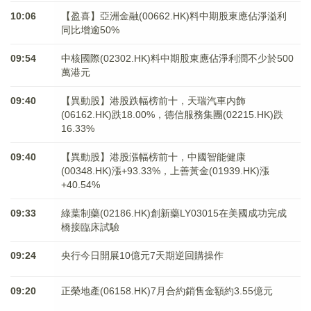
10:06
【盈喜】亞洲金融(00662.HK)料中期股東應佔淨溢利
同比增逾50%
09:54
中核國際(02302.HK)料中期股東應佔淨利潤不少於500
萬港元
09:40
【異動股】港股跌幅榜前十，天瑞汽車内飾
(06162.HK)跌18.00%，德信服務集團(02215.HK)跌
16.33%
09:40
【異動股】港股漲幅榜前十，中國智能健康
(00348.HK)漲+93.33%，上善黃金(01939.HK)漲
+40.54%
09:33
綠葉制藥(02186.HK)創新藥LY03015在美國成功完成
橋接臨床試驗
09:24
央行今日開展10億元7天期逆回購操作
09:20
正榮地產(06158.HK)7月合約銷售金額約3.55億元