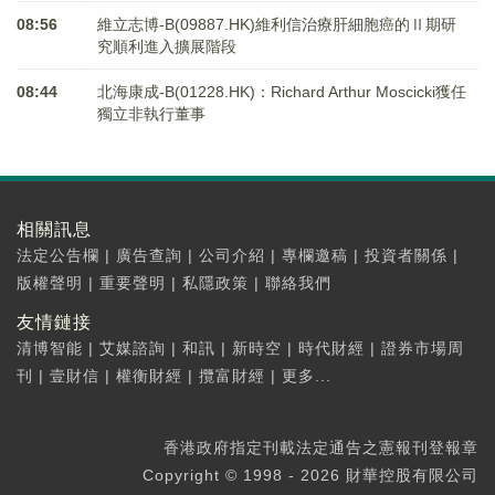
08:56
維立志博-B(09887.HK)維利信治療肝細胞癌的Ⅱ期研
究順利進入擴展階段
08:44
北海康成-B(01228.HK)：Richard Arthur Moscicki獲任
獨立非執行董事
相關訊息
法定公告欄
|
廣告查詢
|
公司介紹
|
專欄邀稿
|
投資者關係
|
版權聲明
|
重要聲明
|
私隱政策
|
聯絡我們
友情鏈接
清博智能
|
艾媒諮詢
|
和訊
|
新時空
|
時代財經
|
證券市場周
刊
|
壹財信
|
權衡財經
|
攬富財經
|
更多...
香港政府指定刊載法定通告之憲報刊登報章
Copyright © 1998 - 2026 財華控股有限公司