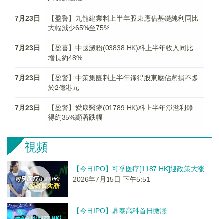
7月23日
【盈警】九龍建業料上半年股東應佔基礎純利同比
大幅減少65%至75%
7月23日
【盈喜】中國澱粉(03838.HK)料上半年收入同比
增長約48%
7月23日
【盈警】中策集團料上半年錄得股東應佔虧損不多
於2億港元
7月23日
【盈警】愛康醫療(01789.HK)料上半年淨溢利錄
得約35%顯著跌幅
視頻
【今日IPO】可孚医疗[1187.HK]迎政策大涨
2026年7月15日 下午5:51
【今日IPO】鼎泰高科首日微涨