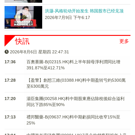
洪灏-风格轮动开始发生 韩国股市已经见顶
2026年7月9日 下午6:17
快訊
更多
2026年8月6日 星期四 22:47:31
17:36
百奧賽圖-B(02315.HK)料上半年歸母淨利潤同比增
391.87%至412.71%
17:28
【盈警】創想三維(03388.HK)料中期盈转亏約5300萬
至6300萬元
17:20
湯臣集團(00258.HK)料中期股東應佔除稅後綜合溢利
同比下跌85%至90%
17:13
禮邦醫藥-B(09637.HK)料中期虧損同比收窄15%至
25%