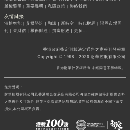
版權聲明
|
重要聲明
|
私隱政策
|
聯絡我們
友情鏈接
清博智能
|
艾媒諮詢
|
和訊
|
新時空
|
時代財經
|
證券市場周
刊
|
壹財信
|
權衡財經
|
攬富財經
|
更多...
香港政府指定刊載法定通告之憲報刊登報章
Copyright © 1998 - 2026 財華控股有限公司
香港財華社版權所有,未經同意不得轉載。
免責聲明：
財華控股有限公司及香港聯合交易所有限公司將盡力確保彼等所提供資料
之準確性及可靠性,但並不保證資料絕對無誤,資料如有錯漏而令閣下蒙受
損失,本公司概不負責。