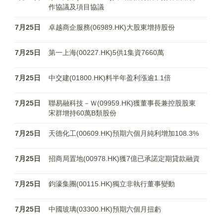
作協議及項目協議
7月25日
卓越商企服務(06989.HK)大股東增持股份
7月25日
第一上海(00227.HK)5供1集資7660萬
7月25日
中交建(01800.HK)料半年盈利漲逾1.1倍
7月25日
聯易融科技－Ｗ(09959.HK)獲董事長兼控股股東
宋群增持60萬B類股份
7月25日
天德化工(00609.HK)預期六個月純利增加108.3%
7月25日
招商局置地(00978.HK)獲7億已承諾定期貸款融資
7月25日
鈞濠集團(00115.HK)獨立非執行董事變動
7月25日
中國玻璃(03300.HK)預期六個月扭虧