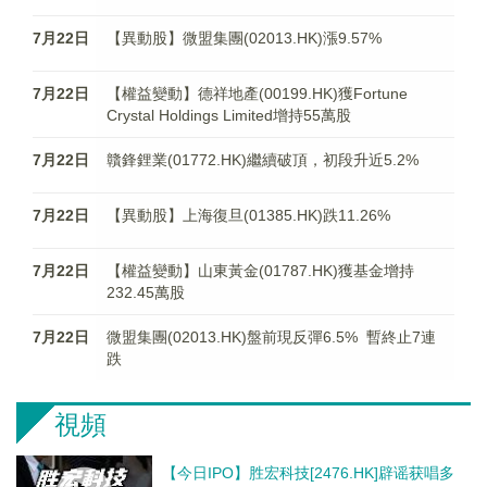
7月22日
【異動股】微盟集團(02013.HK)漲9.57%
7月22日
【權益變動】德祥地產(00199.HK)獲Fortune
Crystal Holdings Limited增持55萬股
7月22日
贛鋒鋰業(01772.HK)繼續破頂，初段升近5.2%
7月22日
【異動股】上海復旦(01385.HK)跌11.26%
7月22日
【權益變動】山東黃金(01787.HK)獲基金增持
232.45萬股
7月22日
微盟集團(02013.HK)盤前現反彈6.5% 暫終止7連
跌
視頻
【今日IPO】胜宏科技[2476.HK]辟谣获唱多