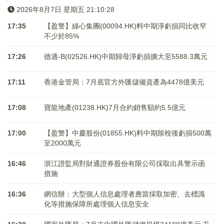
2026年8月7日 星期五 21:10:29
17:35
【盈警】綠心集團(00094.HK)料中期淨虧損同比收窄
不少於85%
17:26
德適-B(02526.HK)中期歸母淨虧損擴大至5588.3萬元
17:11
香港金管局：7月底官方外匯儲備資產為4478億美元
17:08
寶龍地產(01238.HK)7月合約銷售額約5.5億元
17:00
【盈警】中慶股份(01855.HK)料中期除稅後虧損500萬
至2000萬元
16:46
浙江證監局對財通證券股份有限公司採取出具警示函
措施
16:36
網信辦：大型個人信息處理者應當採取加密、去標識
化等措施保障所處理個人信息安全