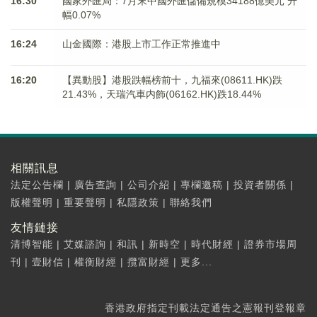
16:30
國家外匯局：7月末中國外匯儲備規模34188億美元 升
幅0.07%
16:24
山金國際：港股上市工作正常推進中
16:20
【異動股】港股跌幅榜前十，九福來(08611.HK)跌
21.43%，天瑞汽車内飾(06162.HK)跌18.44%
相關訊息
法定公告欄
|
廣告查詢
|
公司介紹
|
專欄邀稿
|
投資者關係
|
版權聲明
|
重要聲明
|
私隱政策
|
聯絡我們
友情鏈接
清博智能
|
艾媒諮詢
|
和訊
|
新時空
|
時代財經
|
證券市場周
刊
|
壹財信
|
權衡財經
|
攬富財經
|
更多...
香港政府指定刊載法定通告之憲報刊登報章