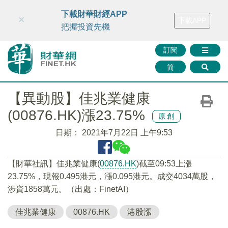
財華智庫網
FINTV
FINMETA
財華證券
媒體矩陣
下載財華財經APP
×
下載APP
智庫沙龍
聯絡我們
把握投資先機
訂閱
简
【異動股】佳兆業健康
(00876.HK)漲23.75%
原創
日期：
2021年7月22日 上午9:53
【財華社訊】佳兆業健康(
00876.HK
)截至09:53上漲
23.75%，現報0.495港元，漲0.095港元。成交4034萬股，
涉資1858萬元。（出處：FinetAI）
佳兆業健康
00876.HK
港股漲