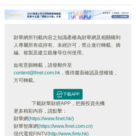
財華網所刊載內容之知識產權為財華網及相關權利
人專屬所有或持有。未經許可，禁止進行轉載、摘
編、複製及建立鏡像等任何使用。
如有意願轉載，請發郵件至
content@finet.com.hk
，獲得書面確認及授權後，
方可轉載。
下載APP
下載財華財經APP，把握投資先機
更多精彩内容，請點擊：
財華網
(https://www.finet.hk/)
財華智庫網
(https://www.finet.com.cn)
現代電視FINTV
(http://www.fintv.hk)