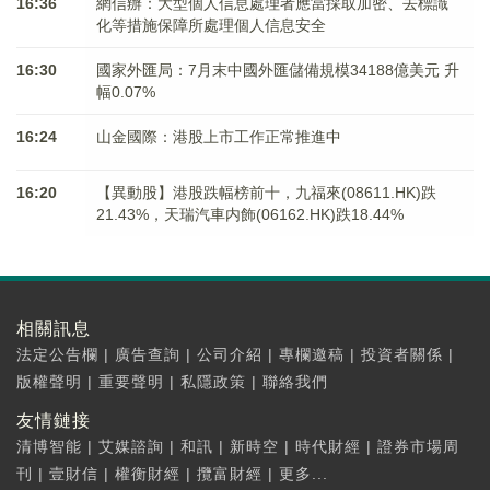
16:36
網信辦：大型個人信息處理者應當採取加密、去標識
化等措施保障所處理個人信息安全
16:30
國家外匯局：7月末中國外匯儲備規模34188億美元 升
幅0.07%
16:24
山金國際：港股上市工作正常推進中
16:20
【異動股】港股跌幅榜前十，九福來(08611.HK)跌
21.43%，天瑞汽車内飾(06162.HK)跌18.44%
相關訊息
法定公告欄
|
廣告查詢
|
公司介紹
|
專欄邀稿
|
投資者關係
|
版權聲明
|
重要聲明
|
私隱政策
|
聯絡我們
友情鏈接
清博智能
|
艾媒諮詢
|
和訊
|
新時空
|
時代財經
|
證券市場周
刊
|
壹財信
|
權衡財經
|
攬富財經
|
更多...