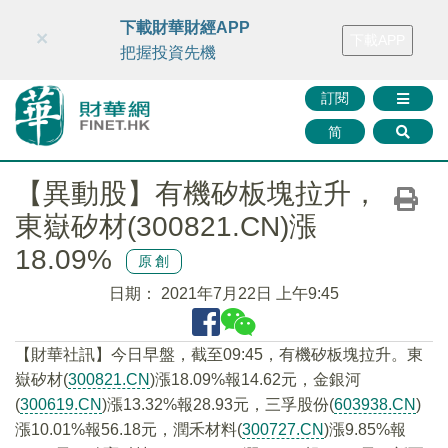
財華智庫網
FINTV
FINMETA
財華證券
媒體矩陣
下載財華財經APP
×
下載APP
智庫沙龍
聯絡我們
把握投資先機
訂閱
简
【異動股】有機矽板塊拉升，
東嶽矽材(300821.CN)漲
18.09%
原創
日期：
2021年7月22日 上午9:45
【財華社訊】今日早盤，截至09:45，有機矽板塊拉升。東
嶽矽材(
300821.CN
)漲18.09%報14.62元，金銀河
(
300619.CN
)漲13.32%報28.93元，三孚股份(
603938.CN
)
漲10.01%報56.18元，潤禾材料(
300727.CN
)漲9.85%報