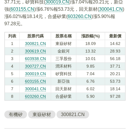
37.71元，矽寶科技(
300019.CN
)漲7.04%報20.21元，新亞
強(
603155.CN
)漲6.76%報53.73元，回天新材(
300041.CN
)
漲6.02%報18.14元，合盛矽業(
603260.CN
)漲5.90%報
97.28元。
列表
股票代碼
股票名稱
漲跌幅(%)
最新價
1
300821.CN
東嶽矽材
18.09
14.62
2
300619.CN
金銀河
13.32
28.93
3
603938.CN
三孚股份
10.01
56.18
4
300727.CN
潤禾材料
9.85
37.71
5
300019.CN
矽寶科技
7.04
20.21
6
603155.CN
新亞強
6.76
53.73
7
300041.CN
回天新材
6.02
18.14
8
603260.CN
合盛矽業
5.90
97.28
有機矽
東嶽矽材
300821.CN