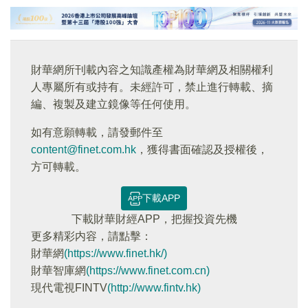
財華網所刊載內容之知識產權為財華網及相關權利
人專屬所有或持有。未經許可，禁止進行轉載、摘
編、複製及建立鏡像等任何使用。
如有意願轉載，請發郵件至
content@finet.com.hk
，獲得書面確認及授權後，
方可轉載。
下載APP
下載財華財經APP，把握投資先機
更多精彩内容，請點擊：
財華網
(https://www.finet.hk/)
財華智庫網
(https://www.finet.com.cn)
現代電視FINTV
(http://www.fintv.hk)