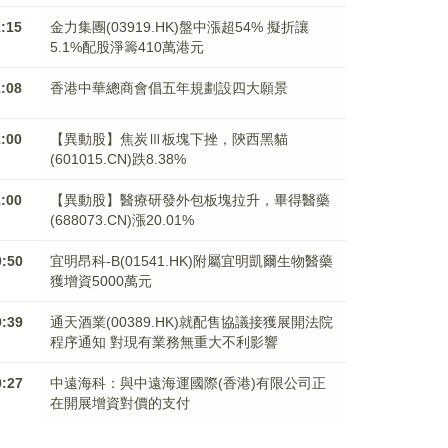
1:15
金力集團(03919.HK)盤中漲超54% 擬折讓
5.1%配股淨籌410萬港元
1:08
香港中華總商會倡五年規劃設四大願景
1:00
【異動股】焦炭Ⅲ板塊下挫，陝西黑貓
(601015.CN)跌8.38%
1:00
【異動股】醫療研發外包板塊拉升，畢得醫藥
(688073.CN)漲20.01%
0:50
宜明昂科-B(01541.HK)附屬宜明凱爾生物醫藥
獲增資5000萬元
0:39
通天酒業(00389.HK)就配售協議接獲展開法院
程序通知 對現有業務無重大不利影響
0:27
中遠海科：與中遠海運國際(香港)有限公司正
在開展增資對價的支付