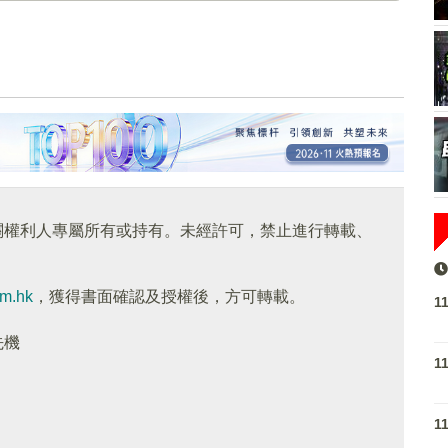
關權利人專屬所有或持有。未經許可，禁止進行轉載、
om.hk
，獲得書面確認及授權後，方可轉載。
1
先機
1
1