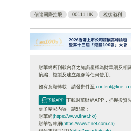
信達國際控股
00111.HK
稅後溢利
財華網所刊載內容之知識產權為財華網及相
摘編、複製及建立鏡像等任何使用。
如有意願轉載，請發郵件至
content@finet.c
下載APP
下載財華財經APP，把握投資
更多精彩内容，請點擊：
財華網
(https://www.finet.hk/)
財華智庫網
(https://www.finet.com.cn)
現代電視FINTV
(http://www.fintv.hk)