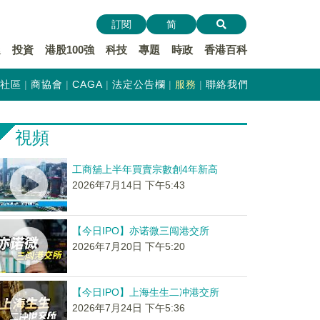
訂閱
简
遞
投資
港股100強
科技
專題
時政
香港百科
社區
商協會
CAGA
法定公告欄
服務
聯絡我們
視頻
工商舖上半年買賣宗數創4年新高
2026年7月14日 下午5:43
【今日IPO】亦诺微三闯港交所
2026年7月20日 下午5:20
【今日IPO】上海生生二冲港交所
2026年7月24日 下午5:36