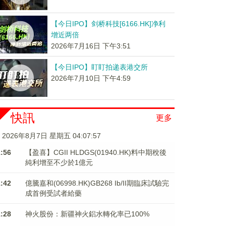
【今日IPO】剑桥科技[6166.HK]净利
增近两倍
2026年7月16日 下午3:51
【今日IPO】盯盯拍递表港交所
2026年7月10日 下午4:59
快訊
更多
2026年8月7日 星期五 04:07:58
1:56
【盈喜】CGII HLDGS(01940.HK)料中期稅後
純利增至不少於1億元
1:42
億騰嘉和(06998.HK)GB268 Ib/II期臨床試驗完
成首例受試者給藥
1:28
神火股份：新疆神火鋁水轉化率已100%