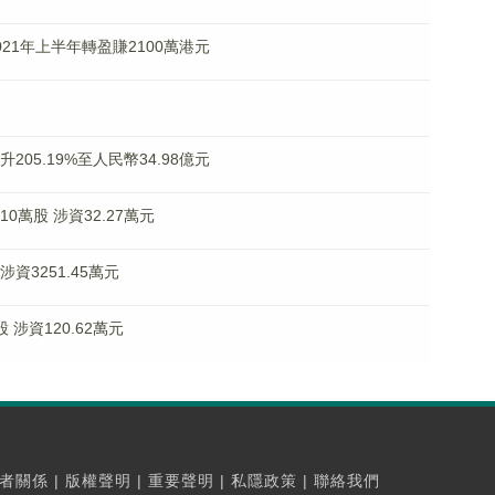
2021年上半年轉盈賺2100萬港元
升205.19%至人民幣34.98億元
10萬股 涉資32.27萬元
 涉資3251.45萬元
股 涉資120.62萬元
者關係
|
版權聲明
|
重要聲明
|
私隱政策
|
聯絡我們