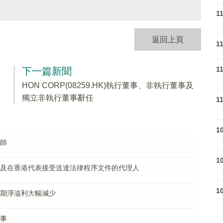
1
返回上頁
1
1
下一篇新聞
HON CORP(08259.HK)執行董事、非執行董事及
獨立非執行董事辭任
1
1
數師
1
權代表及在香港代表接受送達法律程序文件的代理人
1
料中期淨溢利大幅減少
董事