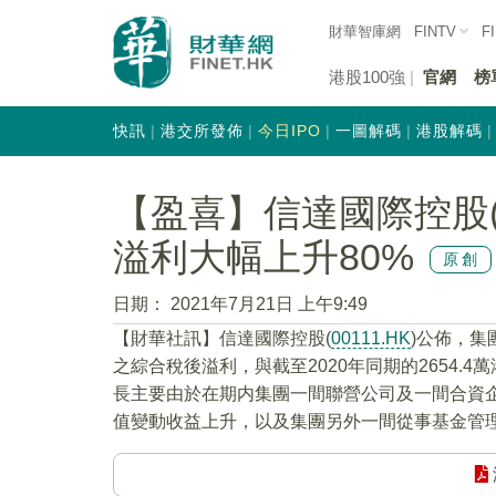
財華智庫網
FINTV
F
港股100強
官網
榜
快訊
港交所發佈
今日IPO
一圖解碼
港股解碼
【盈喜】信達國際控股(0
溢利大幅上升80%
原創
日期：
2021年7月21日 上午9:49
【財華社訊】信達國際控股(
00111.HK
)公佈，集
之綜合稅後溢利，與截至2020年同期的2654.
長主要由於在期内集團一間聯營公司及一間合資
值變動收益上升，以及集團另外一間從事基金管