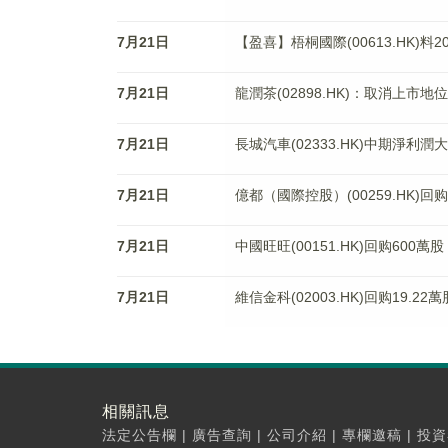
7月21日
【盈喜】梧桐國際(00613.HK)料
7月21日
龍潤茶(02898.HK)：取消上市地位
7月21日
長城汽車(02333.HK)中期淨利潤大
7月21日
億都（國際控股）(00259.HK)回购
7月21日
中國旺旺(00151.HK)回购600萬股
7月21日
維信金科(02003.HK)回购19.22萬
相關訊息
法定公告欄
|
廣告查詢
|
公司介紹
|
專欄邀稿
|
投資