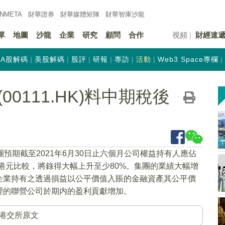
INMETA
財華證券
財華
媒體矩陣
財華
智庫沙龍
單
地圖
沙龍
企業
研究
顧問
合作
視頻
財經速
A股解碼
美股解碼
股評
研報
專訪
活動
Web3 Space專欄
0111.HK)料中期稅後
團預期截至2021年6月30日止六個月公司權益持有人應佔
4萬港元比較，將錄得大幅上升至少80%。集團的業績大幅增
企業持有之透過損益以公平價值入賬的金融資產其公平價
理的聯營公司於期内的盈利貢獻增加。
港交所原文