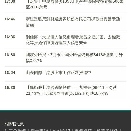
17:00
【盈警】中慶股份(01855.HK)料中期除稅後虧損500萬
至2000萬元
16:46
浙江證監局對財通證券股份有限公司採取出具警示函
措施
16:36
網信辦：大型個人信息處理者應當採取加密、去標識
化等措施保障所處理個人信息安全
16:30
國家外匯局：7月末中國外匯儲備規模34188億美元 升
幅0.07%
16:24
山金國際：港股上市工作正常推進中
16:20
【異動股】港股跌幅榜前十，九福來(08611.HK)跌
21.43%，天瑞汽車内飾(06162.HK)跌18.44%
相關訊息
法定公告欄
|
廣告查詢
|
公司介紹
|
專欄邀稿
|
投資者關係
|