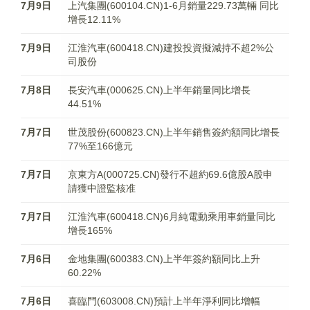
7月9日
上汽集團(600104.CN)1-6月銷量229.73萬輛 同比
增長12.11%
7月9日
江淮汽車(600418.CN)建投投資擬減持不超2%公
司股份
7月8日
長安汽車(000625.CN)上半年銷量同比增長
44.51%
7月7日
世茂股份(600823.CN)上半年銷售簽約額同比增長
77%至166億元
7月7日
京東方A(000725.CN)發行不超約69.6億股A股申
請獲中證監核准
7月7日
江淮汽車(600418.CN)6月純電動乘用車銷量同比
增長165%
7月6日
金地集團(600383.CN)上半年簽約額同比上升
60.22%
7月6日
喜臨門(603008.CN)預計上半年淨利同比增幅