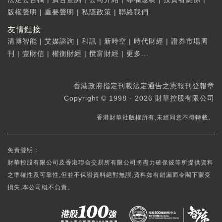
版權聲明
|
重要聲明
|
私隱政策
|
聯絡我們
友情鏈接
清博智能
|
艾媒諮詢
|
和訊
|
新時空
|
時代財經
|
證券市場周
刊
|
壹財信
|
權衡財經
|
攬富財經
|
更多...
香港政府指定刊載法定通告之憲報刊登報章
Copyright © 1998 - 2026 財華控股有限公司
香港財華社版權所有,未經同意不得轉載。
免責聲明：
財華控股有限公司及香港聯合交易所有限公司將盡力確保彼等所提供資料
之準確性及可靠性,但並不保證資料絕對無誤,資料如有錯漏而令閣下蒙受
損失,本公司概不負責。