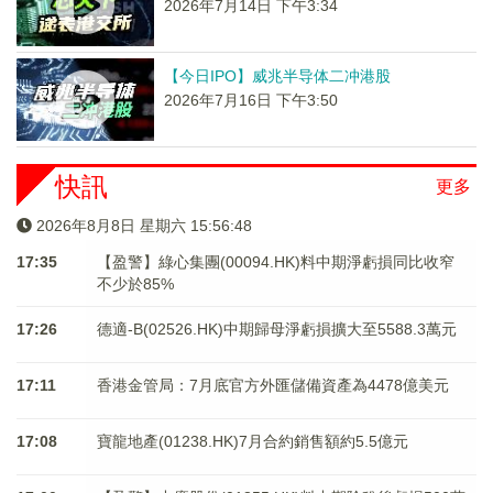
2026年7月14日 下午3:34
【今日IPO】威兆半导体二冲港股
2026年7月16日 下午3:50
快訊
更多
2026年8月8日 星期六 15:56:48
17:35
【盈警】綠心集團(00094.HK)料中期淨虧損同比收窄
不少於85%
17:26
德適-B(02526.HK)中期歸母淨虧損擴大至5588.3萬元
17:11
香港金管局：7月底官方外匯儲備資產為4478億美元
17:08
寶龍地產(01238.HK)7月合約銷售額約5.5億元