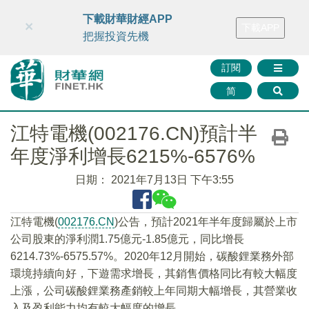
財華智庫網
FINTV
FINMETA
財華證券
媒體矩陣
下載財華財經APP
×
下載APP
智庫沙龍
聯絡我們
把握投資先機
訂閱
简
江特電機(002176.CN)預計半
年度淨利增長6215%-6576%
日期：
2021年7月13日 下午3:55
江特電機(
002176.CN
)公告，預計2021年半年度歸屬於上市
公司股東的淨利潤1.75億元-1.85億元，同比增長
6214.73%-6575.57%。2020年12月開始，碳酸鋰業務外部
環境持續向好，下遊需求增長，其銷售價格同比有較大幅度
上漲，公司碳酸鋰業務產銷較上年同期大幅增長，其營業收
入及盈利能力均有較大幅度的增長。