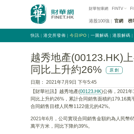
財華智庫網
FINTV
F
港股100強
官網
榜
快訊
港交所發佈
今日IPO
一圖解碼
港股解碼
越秀地產(00123.H
同比上升約26%
原創
日期：
2021年7月9日 下午5:45
【財華社訊】越秀地產(
00123.HK
)公佈，2021
同比上升約26%，累計合同銷售面積約179.16
合同銷售目標人民幣1122億元的42%。
2021年6月，公司實現合同銷售金額約為人民幣65
萬平方米，同比下降約39%。