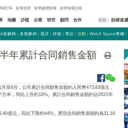
INMETA
財華證券
財華
媒體矩陣
財華
智庫沙龍
單
地圖
沙龍
企業
研究
顧問
合作
視頻
財經速
A股解碼
美股解碼
股評
研報
專訪
活動
Web3 Space專欄
K)上半年累計合同銷售金額
年1月至6月，公司累計合同銷售金額約人民幣473.83億元，
萬平方米，同比上升約18%。累計合同銷售金額約佔2021年
.40億元，同比下降約44%，實現合同銷售面積約為31.16