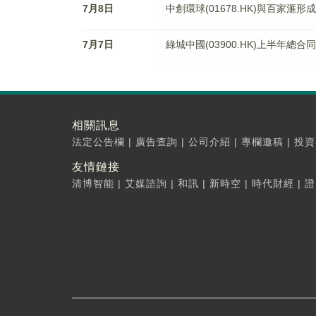
7月8日
中創環球(01678.HK)與百家滙形
7月7日
綠城中國(03900.HK)上半年總
相關訊息
法定公告欄
|
廣告查詢
|
公司介紹
|
專欄邀稿
|
投資
友情鏈接
清博智能
|
艾媒諮詢
|
和訊
|
新時空
|
時代財經
|
證