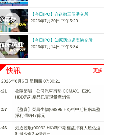
【今日IPO】亦诺微三闯港交所
2026年7月20日 下午5:20
【今日IPO】知原药业递表港交所
2026年7月14日 下午3:34
快訊
更多
2026年8月6日 星期四 07:30:21
5:21
魯陽節能：公司汽車襯墊 CCMAX、E2K、
HBD系列產品已實現量產銷售
4:57
【盈喜】榮昌生物(09995.HK)料中期扭虧為盈
淨利潤約47億元
4:46
港通控股(00032.HK)料中期權益持有人應佔溢
利減少至3.4億港元