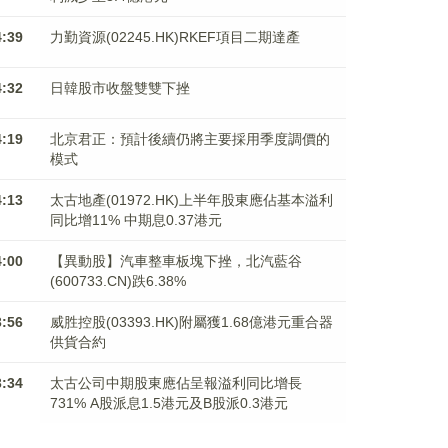
4:39
力勤資源(02245.HK)RKEF項目二期達產
4:32
日韓股市收盤雙雙下挫
4:19
北京君正：預計後續仍將主要採用季度調價的
模式
4:13
太古地產(01972.HK)上半年股東應佔基本溢利
同比增11% 中期息0.37港元
4:00
【異動股】汽車整車板塊下挫，北汽藍谷
(600733.CN)跌6.38%
3:56
威胜控股(03393.HK)附屬獲1.68億港元重合器
供貨合約
3:34
太古公司中期股東應佔呈報溢利同比增長
731% A股派息1.5港元及B股派0.3港元