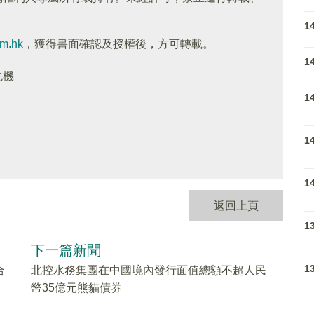
1
om.hk
，獲得書面確認及授權後，方可轉載。
1
先機
1
1
1
返回上頁
1
下一篇新聞
1
合
北控水務集團在中國境內發行面值總額不超人民
幣35億元熊貓債券