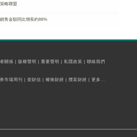
成策略聯盟
合同銷售金額同比增長約88%
者關係
|
版權聲明
|
重要聲明
|
私隱政策
|
聯絡我們
券市場周刊
|
壹財信
|
權衡財經
|
攬富財經
|
更多...