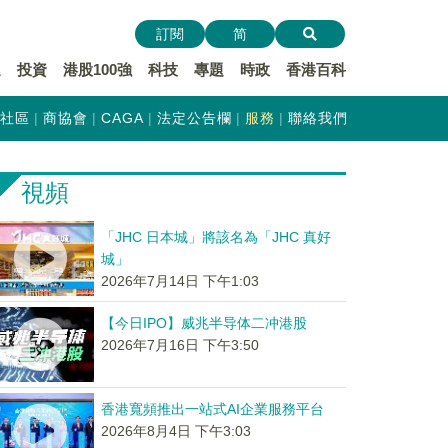
訂閱
简
遞
投資
港股100強
科技
專題
時政
香港百科
社區
商協會
CAGA
法定公告欄
服務
聯絡我們
視頻
「JHC 日本城」將該名為「JHC 真好
城」
2026年7月14日 下午1:03
【今日IPO】威兆半导体二冲港股
2026年7月16日 下午3:50
香港寬頻推出一站式AI企業服務平台
2026年8月4日 下午3:03