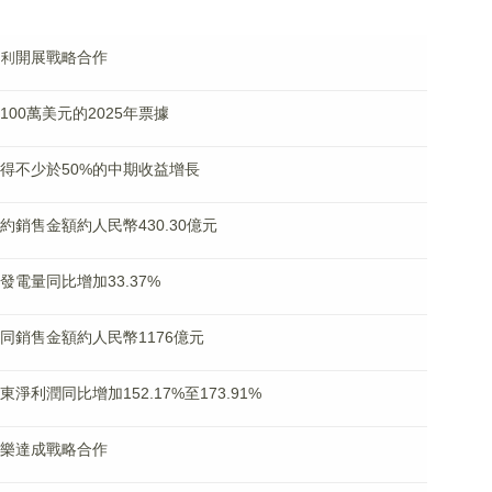
交水利開展戰略合作
額100萬美元的2025年票據
料錄得不少於50%的中期收益增長
合約銷售金額約人民幣430.30億元
計發電量同比增加33.37%
計合同銷售金額約人民幣1176億元
東淨利潤同比增加152.17%至173.91%
景娛樂達成戰略合作