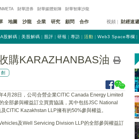
INMETA
財華證券
財華
媒體矩陣
財華
智庫沙龍
單
地圖
沙龍
企業
研究
顧問
合作
視頻
財經速
A股解碼
美股解碼
股評
研報
專訪
活動
Web3 Space專欄
購KARAZHANBAS油
原創
4月28日，公司合營企業CITIC Canada Energy Limited
LP的全部參與權益訂立買賣協議，其中包括JSC National
CITIC Kazakhstan LLP擁有的50%參與權益。
icles及Well Servicing Division LLP的全部參與權益訂