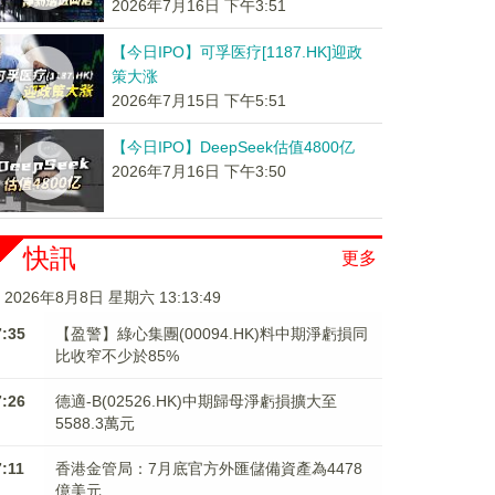
2026年7月16日 下午3:51
【今日IPO】可孚医疗[1187.HK]迎政
策大涨
2026年7月15日 下午5:51
【今日IPO】DeepSeek估值4800亿
2026年7月16日 下午3:50
快訊
更多
2026年8月8日 星期六 13:13:49
7:35
【盈警】綠心集團(00094.HK)料中期淨虧損同
比收窄不少於85%
7:26
德適-B(02526.HK)中期歸母淨虧損擴大至
5588.3萬元
7:11
香港金管局：7月底官方外匯儲備資產為4478
億美元