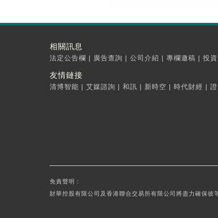
相關訊息
法定公告欄
|
廣告查詢
|
公司介紹
|
專欄邀稿
|
投資
友情鏈接
清博智能
|
艾媒諮詢
|
和訊
|
新時空
|
時代財經
|
證
免責聲明：
財華控股有限公司及香港聯合交易所有限公司將盡力確保彼等