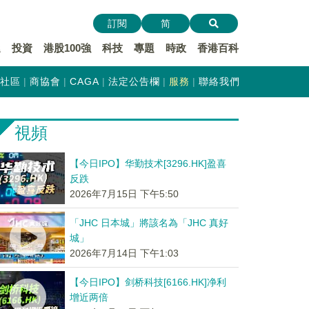
訂閱
简
遞
投資
港股100強
科技
專題
時政
香港百科
社區
商協會
CAGA
法定公告欄
服務
聯絡我們
視頻
【今日IPO】华勤技术[3296.HK]盈喜
反跌
2026年7月15日 下午5:50
「JHC 日本城」將該名為「JHC 真好
城」
2026年7月14日 下午1:03
【今日IPO】剑桥科技[6166.HK]净利
增近两倍