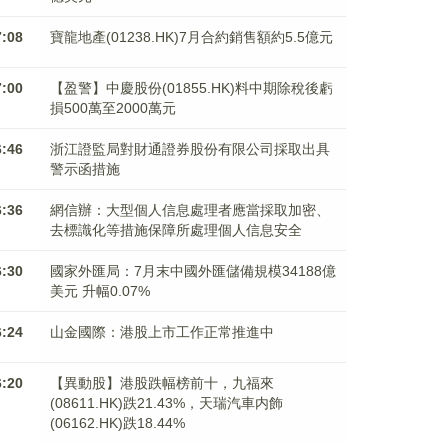
7:08
寶龍地產(01238.HK)7月合約銷售額約5.5億元
7:00
【盈警】中慶股份(01855.HK)料中期除稅後虧
損500萬至2000萬元
6:46
浙江證監局對財通證券股份有限公司採取出具
警示函措施
6:36
網信辦：大型個人信息處理者應當採取加密、
去標識化等措施保障所處理個人信息安全
6:30
國家外匯局：7月末中國外匯儲備規模34188億
美元 升幅0.07%
6:24
山金國際：港股上市工作正常推進中
6:20
【異動股】港股跌幅榜前十，九福來
(08611.HK)跌21.43%，天瑞汽車内飾
(06162.HK)跌18.44%