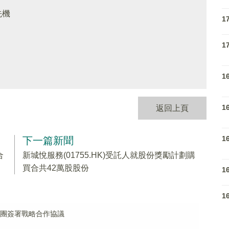
先機
1
1
1
1
返回上頁
1
下一篇新聞
合
新城悅服務(01755.HK)受託人就股份獎勵計劃購
買合共42萬股股份
1
1
旅集團簽署戰略合作協議