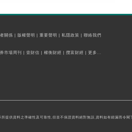
者關係
|
版權聲明
|
重要聲明
|
私隱政策
|
聯絡我們
券市場周刊
|
壹財信
|
權衡財經
|
攬富財經
|
更多...
所提供資料之準確性及可靠性,但並不保證資料絕對無誤,資料如有錯漏而令閣