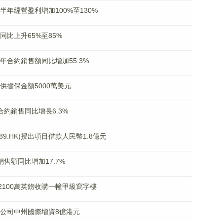
上半年經營盈利增加100%至130%
利同比上升65%至85%
上半年合約銷售額同比增加55.3%
提供擔保金額5000萬美元
目合約銷售同比增長6.3%
9.HK)授出項目借款人民幣1.8億元
同銷售額同比增加17.7%
代價2100萬英鎊收購一幢甲級寫字樓
資子公司中州國際增資8億港元