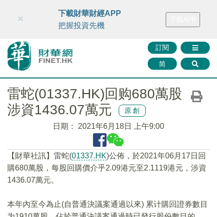
財華智庫網
FINTV
FINMETA
財華證券
媒體矩陣
下載財華財經APP
×
下載APP
智庫沙龍
聯絡我們
把握投資先機
訂閱
简
雷蛇(01337.HK)回购680萬股
涉資1436.07萬元
原創
日期：
2021年6月18日 上午9:00
【財華社訊】雷蛇(
01337.HK
)公佈，於2021年06月17日回
購680萬股，每股回購價介乎2.09港元至2.1119港元，涉資
1436.07萬元。
本年內至今為止(自普通決議案通過以來) 累计購回證券數目
为1910萬股，佔於普通決議案通過時已發行股份數目的