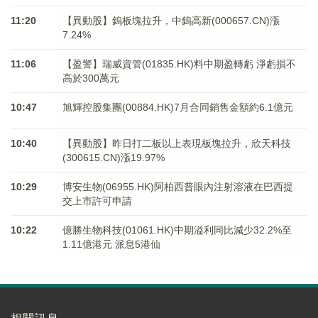
11:20
【異動股】鎢板塊拉升，中鎢高新(000657.CN)漲
7.24%
11:06
【盈警】瑞威資管(01835.HK)料中期盈轉虧 淨虧損不
高於300萬元
10:47
旭輝控股集團(00884.HK)7月合同銷售金額約6.1億元
10:40
【異動股】昨日打二板以上表現板塊拉升，欣天科技
(300615.CN)漲19.97%
10:29
博安生物(06955.HK)阿柏西普眼內注射溶液在巴西提
交上市許可申請
10:22
億勝生物科技(01061.HK)中期溢利同比減少32.2%至
1.11億港元 派息5港仙