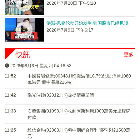
2026年7月20日 下午5:20
洪灏-风格轮动开始发生 韩国股市已经见顶
2026年7月9日 下午6:17
快訊
更多
2026年8月6日 星期四 04:18:54
11:52
中國智能健康(00348.HK)擬溢價16.7%配股 淨籌1080
萬港元 ​​​​​​​盤中漲超216%
11:42
陽光油砂(02012.HK)被提清盤呈請
11:33
石藥集團(01093.HK)收到阿斯利康1000萬美元里程碑
付款
11:25
維信金科(02003.HK)料中期綜合淨利潤不多於1500萬
元