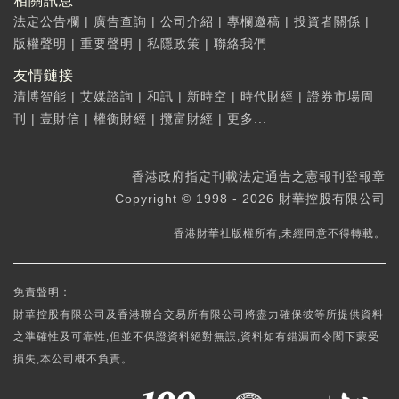
相關訊息
法定公告欄
|
廣告查詢
|
公司介紹
|
專欄邀稿
|
投資者關係
|
版權聲明
|
重要聲明
|
私隱政策
|
聯絡我們
友情鏈接
清博智能
|
艾媒諮詢
|
和訊
|
新時空
|
時代財經
|
證券市場周
刊
|
壹財信
|
權衡財經
|
攬富財經
|
更多...
香港政府指定刊載法定通告之憲報刊登報章
Copyright © 1998 - 2026 財華控股有限公司
香港財華社版權所有,未經同意不得轉載。
免責聲明：
財華控股有限公司及香港聯合交易所有限公司將盡力確保彼等所提供資料
之準確性及可靠性,但並不保證資料絕對無誤,資料如有錯漏而令閣下蒙受
損失,本公司概不負責。