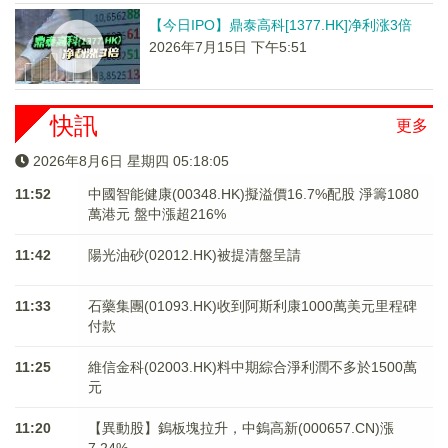
【今日IPO】鼎泰高科[1377.HK]净利涨3倍
2026年7月15日 下午5:51
快訊
更多
2026年8月6日 星期四 05:18:05
11:52
中國智能健康(00348.HK)擬溢價16.7%配股 淨籌1080
萬港元 ​​​​​​​盤中漲超216%
11:42
陽光油砂(02012.HK)被提清盤呈請
11:33
石藥集團(01093.HK)收到阿斯利康1000萬美元里程碑
付款
11:25
維信金科(02003.HK)料中期綜合淨利潤不多於1500萬
元
11:20
【異動股】鎢板塊拉升，中鎢高新(000657.CN)漲