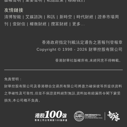
版權聲明
|
重要聲明
|
私隱政策
|
聯絡我們
友情鏈接
清博智能
|
艾媒諮詢
|
和訊
|
新時空
|
時代財經
|
證券市場周
刊
|
壹財信
|
權衡財經
|
攬富財經
|
更多...
香港政府指定刊載法定通告之憲報刊登報章
Copyright © 1998 - 2026 財華控股有限公司
香港財華社版權所有,未經同意不得轉載。
免責聲明：
財華控股有限公司及香港聯合交易所有限公司將盡力確保彼等所提供資料
之準確性及可靠性,但並不保證資料絕對無誤,資料如有錯漏而令閣下蒙受
損失,本公司概不負責。