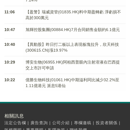
7.24%
11:06
【盈警】瑞威資管(01835.HK)料中期盈轉虧 淨虧損不
高於300萬元
10:47
旭輝控股集團(00884.HK)7月合同銷售金額約6.1億元
10:40
【異動股】昨日打二板以上表現板塊拉升，欣天科技
(300615.CN)漲19.97%
10:29
博安生物(06955.HK)阿柏西普眼內注射溶液在巴西提
交上市許可申請
10:22
億勝生物科技(01061.HK)中期溢利同比減少32.2%至
1.11億港元 派息5港仙
相關訊息
法定公告欄
|
廣告查詢
|
公司介紹
|
專欄邀稿
|
投資者關係
|