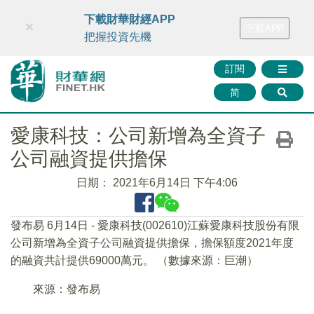
財華智庫網
FINTV
FINMETA
財華證券
媒體矩陣
下載財華財經APP
×
下載APP
智庫沙龍
聯絡我們
把握投資先機
訂閱
简
愛康科技：公司新增為全資子
公司融資提供擔保
日期：
2021年6月14日 下午4:06
發布易 6月14日 - 愛康科技(002610)江蘇愛康科技股份有限
公司新增為全資子公司融資提供擔保，擔保額度2021年度
的融資共計提供69000萬元。 （數據來源：巨潮）
來源：發布易