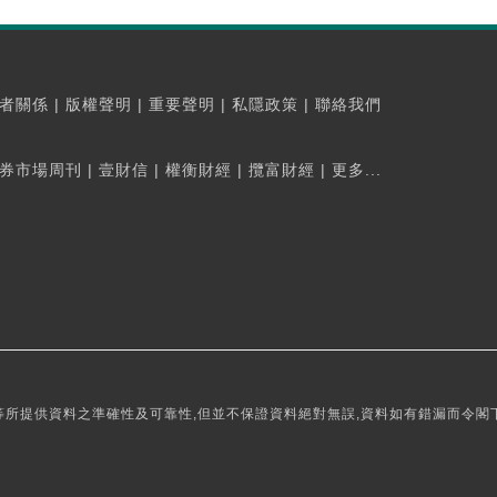
者關係
|
版權聲明
|
重要聲明
|
私隱政策
|
聯絡我們
券市場周刊
|
壹財信
|
權衡財經
|
攬富財經
|
更多...
所提供資料之準確性及可靠性,但並不保證資料絕對無誤,資料如有錯漏而令閣