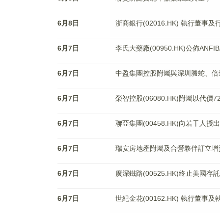
6月8日
浙商銀行(02016.HK) 執行董事
6月7日
李氏大藥廠(00950.HK)公佈ANFI
6月7日
中盈集團控股附屬與深圳螣蛇、倍
6月7日
榮智控股(06080.HK)附屬以代
6月7日
聯亞集團(00458.HK)向若干人授
6月7日
瑞安房地產附屬及合營夥伴訂立增
6月7日
廣深鐵路(00525.HK)終止美國存
6月7日
世紀金花(00162.HK) 執行董