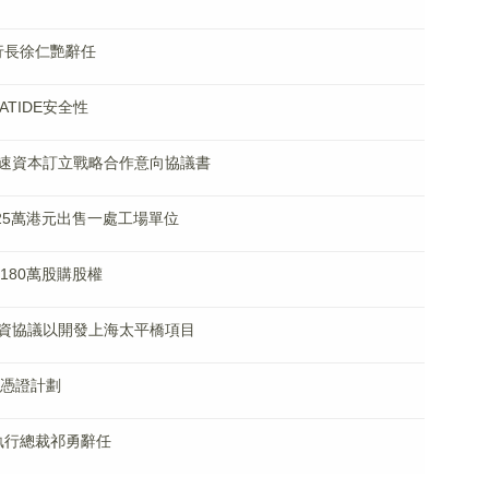
及行長徐仁艷辭任
BATIDE安全性
速資本訂立戰略合作意向協議書
價725萬港元出售一處工場單位
出180萬股購股權
資協議以開發上海太平橋項目
託憑證計劃
事及執行總裁祁勇辭任