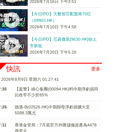
2026年7月16日 下午3:51
【今日IPO】天数智芯配股筹70亿
（09903.HK）
2026年7月10日 下午4:58
【今日IPO】芯碁微装[9630.HK]创上
市新低
2026年7月20日 下午5:20
快訊
更多
2026年8月8日 星期六 01:27:41
7:35
【盈警】綠心集團(00094.HK)料中期淨虧損同
比收窄不少於85%
7:26
德適-B(02526.HK)中期歸母淨虧損擴大至
5588.3萬元
7:11
香港金管局：7月底官方外匯儲備資產為4478
億美元