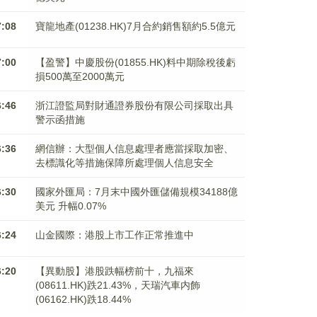
7:08
寶龍地產(01238.HK)7月合約銷售額約5.5億元
7:00
【盈警】中慶股份(01855.HK)料中期除稅後虧
損500萬至2000萬元
6:46
浙江證監局對財通證券股份有限公司採取出具
警示函措施
6:36
網信辦：大型個人信息處理者應當採取加密、
去標識化等措施保障所處理個人信息安全
6:30
國家外匯局：7月末中國外匯儲備規模34188億
美元 升幅0.07%
6:24
山金國際：港股上市工作正常推進中
6:20
【異動股】港股跌幅榜前十，九福來
(08611.HK)跌21.43%，天瑞汽車内飾
(06162.HK)跌18.44%