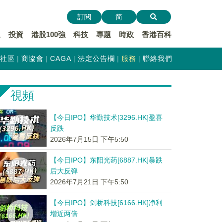
訂閱
简
遞
投資
港股100強
科技
專題
時政
香港百科
社區
商協會
CAGA
法定公告欄
服務
聯絡我們
視頻
【今日IPO】华勤技术[3296.HK]盈喜
反跌
2026年7月15日 下午5:50
【今日IPO】东阳光药[6887.HK]暴跌
后大反弹
2026年7月21日 下午5:50
【今日IPO】剑桥科技[6166.HK]净利
增近两倍