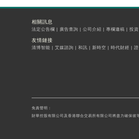
相關訊息
法定公告欄
|
廣告查詢
|
公司介紹
|
專欄邀稿
|
投資
友情鏈接
清博智能
|
艾媒諮詢
|
和訊
|
新時空
|
時代財經
|
證
免責聲明：
財華控股有限公司及香港聯合交易所有限公司將盡力確保彼等