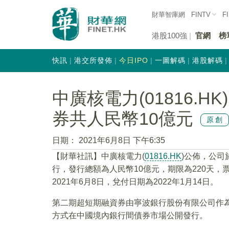
財華智庫網
FINTV
F
港股100強
官網
榜
快訊
港交所發佈
今日IPO
一圖解碼
港股解碼
中廣核電力(01816.
券共人民幣10億元
原創
日期：
2021年6月8日 下午6:35
【財華社訊】中廣核電力(
01816.HK
)公佈，公司
行，發行總額為人民幣10億元，期限為220天，票
2021年6月8日，兌付日期為2022年1月14日。
第二期超短期融資券由寧波銀行股份有限公司作
方式在中國境內銀行間債券市場公開發行。