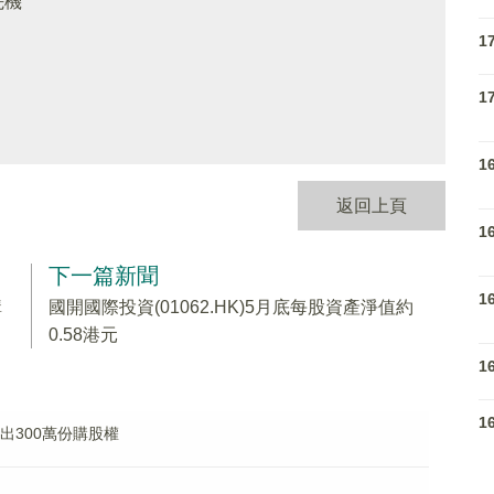
先機
1
1
1
返回上頁
1
下一篇新聞
1
購
國開國際投資(01062.HK)5月底每股資產淨值約
0.58港元
1
1
授出300萬份購股權