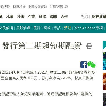
INMETA
財華證券
財華
媒體矩陣
財華
智庫沙龍
單
地圖
沙龍
企業
研究
顧問
合作
視頻
財經速
A股解碼
美股解碼
股評
研報
專訪
活動
Web3 Space專欄
HK) 發行第二期超短期融資
於2021年6月7日完成了2021年度第二期超短期融資券的發
面金額為人民幣100元，發行利率為2.42%。起息日期為
為簿記管理人並組織承銷團，通過簿記建檔及集中配售的