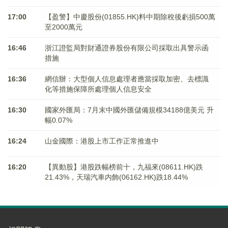
17:00
【盈警】中慶股份(01855.HK)料中期除稅後虧損500萬
至2000萬元
16:46
浙江證監局對財通證券股份有限公司採取出具警示函
措施
16:36
網信辦：大型個人信息處理者應當採取加密、去標識
化等措施保障所處理個人信息安全
16:30
國家外匯局：7月末中國外匯儲備規模34188億美元 升
幅0.07%
16:24
山金國際：港股上市工作正常推進中
16:20
【異動股】港股跌幅榜前十，九福來(08611.HK)跌
21.43%，天瑞汽車内飾(06162.HK)跌18.44%