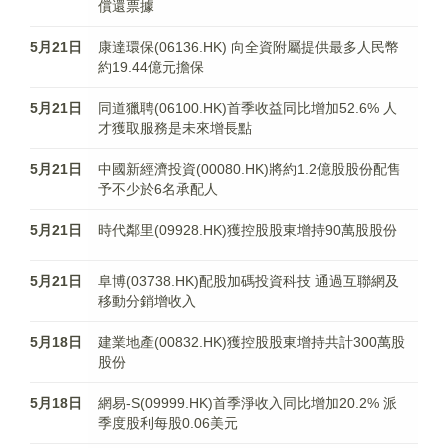
償還票據
5月21日
康達環保(06136.HK) 向全資附屬提供最多人民幣
約19.44億元擔保
5月21日
同道獵聘(06100.HK)首季收益同比增加52.6% 人
才獲取服務是未來增長點
5月21日
中國新經濟投資(00080.HK)將約1.2億股股份配售
予不少於6名承配人
5月21日
時代鄰里(09928.HK)獲控股股東增持90萬股股份
5月21日
阜博(03738.HK)配股加碼投資科技 通過互聯網及
移動分銷增收入
5月18日
建業地產(00832.HK)獲控股股東增持共計300萬股
股份
5月18日
網易-S(09999.HK)首季淨收入同比增加20.2% 派
季度股利每股0.06美元