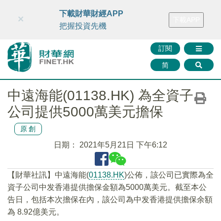
財華智庫網
FINTV
FINMETA
財華證券
媒體矩陣
下載財華財經APP
×
下載APP
智庫沙龍
聯絡我們
把握投資先機
訂閱
简
中遠海能(01138.HK) 為全資子
公司提供5000萬美元擔保
原創
日期：
2021年5月21日 下午6:12
【財華社訊】中遠海能(
01138.HK
)公佈，該公司已實際為全
資子公司中发香港提供擔保金額為5000萬美元。截至本公
告日，包括本次擔保在內，該公司為中发香港提供擔保余額
為 8.92億美元。