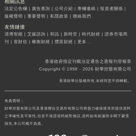
相關訊息
法定公告欄
|
廣告查詢
|
公司介紹
|
專欄邀稿
|
投資者關係
|
版權聲明
|
重要聲明
|
私隱政策
|
聯絡我們
友情鏈接
清博智能
|
艾媒諮詢
|
和訊
|
新時空
|
時代財經
|
證券市場周
刊
|
壹財信
|
權衡財經
|
攬富財經
|
更多...
香港政府指定刊載法定通告之憲報刊登報章
Copyright © 1998 - 2026 財華控股有限公司
香港財華社版權所有,未經同意不得轉載。
免責聲明：
財華控股有限公司及香港聯合交易所有限公司將盡力確保彼等所提供資料
之準確性及可靠性,但並不保證資料絕對無誤,資料如有錯漏而令閣下蒙受
損失,本公司概不負責。