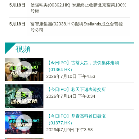
5月18日
信陽毛尖(00362.HK) 附屬終止收購北京耀萊100%
股權
5月18日
富智康集團(02038.HK)擬與Stellantis成立合營控
股公司
視頻
【今日IPO】古茗大跌，茶饮集体走弱
（01364.HK）
2026年7月10日 下午4:53
【今日IPO】芯天下递表港交所
2026年7月14日 下午3:34
【今日IPO】鼎泰高科首日微涨
（01377.HK）
2026年7月9日 下午3:58