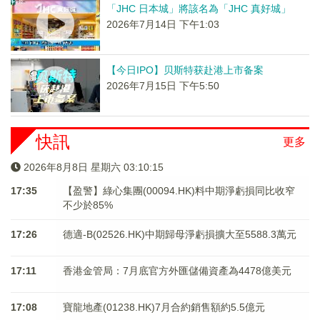
「JHC 日本城」將該名為「JHC 真好城」
2026年7月14日 下午1:03
【今日IPO】贝斯特获赴港上市备案
2026年7月15日 下午5:50
快訊
更多
2026年8月8日 星期六 03:10:15
17:35
【盈警】綠心集團(00094.HK)料中期淨虧損同比收窄
不少於85%
17:26
德適-B(02526.HK)中期歸母淨虧損擴大至5588.3萬元
17:11
香港金管局：7月底官方外匯儲備資產為4478億美元
17:08
寶龍地產(01238.HK)7月合約銷售額約5.5億元