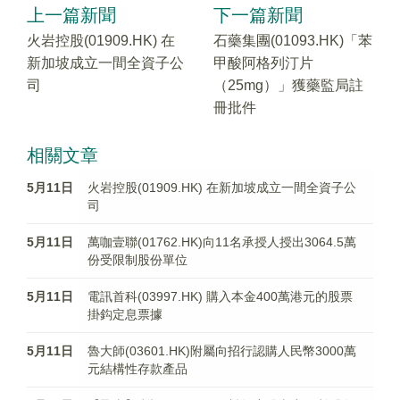
上一篇新聞
下一篇新聞
火岩控股(01909.HK) 在
石藥集團(01093.HK)「苯
新加坡成立一間全資子公
甲酸阿格列汀片
司
（25mg）」獲藥監局註
冊批件
相關文章
5月11日
火岩控股(01909.HK) 在新加坡成立一間全資子公
司
5月11日
萬咖壹聯(01762.HK)向11名承授人授出3064.5萬
份受限制股份單位
5月11日
電訊首科(03997.HK) 購入本金400萬港元的股票
掛鈎定息票據
5月11日
魯大師(03601.HK)附屬向招行認購人民幣3000萬
元結構性存款產品