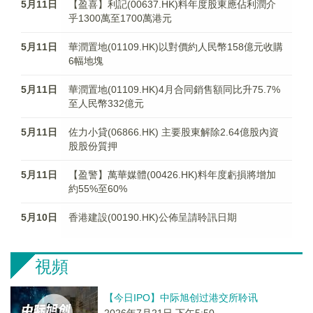
5月11日
【盈喜】利記(00637.HK)料年度股東應佔利潤介
乎1300萬至1700萬港元
5月11日
華潤置地(01109.HK)以對價約人民幣158億元收購
6幅地塊
5月11日
華潤置地(01109.HK)4月合同銷售額同比升75.7%
至人民幣332億元
5月11日
佐力小貸(06866.HK) 主要股東解除2.64億股內資
股股份質押
5月11日
【盈警】萬華媒體(00426.HK)料年度虧損將增加
約55%至60%
5月10日
香港建設(00190.HK)公佈呈請聆訊日期
視頻
【今日IPO】中际旭创过港交所聆讯