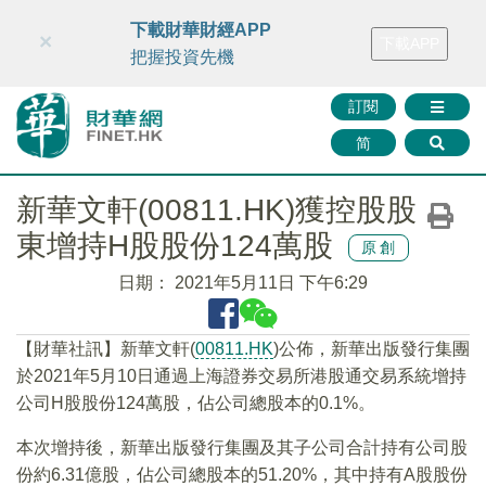
財華智庫網
FINTV
FINMETA
財華證券
媒體矩陣
下載財華財經APP
×
下載APP
智庫沙龍
聯絡我們
把握投資先機
訂閱
简
新華文軒(00811.HK)獲控股股
東增持H股股份124萬股
原創
日期：
2021年5月11日 下午6:29
【財華社訊】新華文軒(
00811.HK
)公佈，新華出版發行集團
於2021年5月10日通過上海證券交易所港股通交易系統增持
公司H股股份124萬股，佔公司總股本的0.1%。
本次增持後，新華出版發行集團及其子公司合計持有公司股
份約6.31億股，佔公司總股本的51.20%，其中持有A股股份