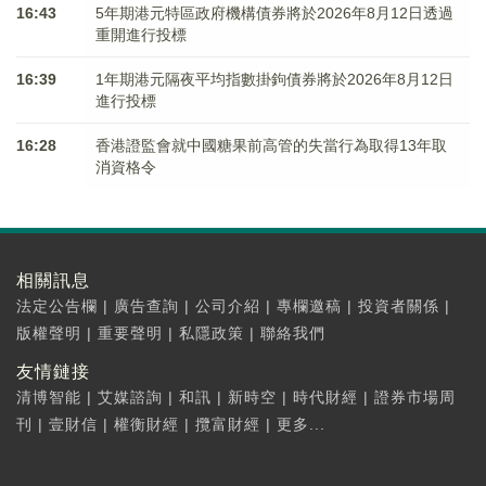
16:43
5年期港元特區政府機構債券將於2026年8月12日透過
重開進行投標
16:39
1年期港元隔夜平均指數掛鉤債券將於2026年8月12日
進行投標
16:28
香港證監會就中國糖果前高管的失當行為取得13年取
消資格令
相關訊息
法定公告欄
|
廣告查詢
|
公司介紹
|
專欄邀稿
|
投資者關係
|
版權聲明
|
重要聲明
|
私隱政策
|
聯絡我們
友情鏈接
清博智能
|
艾媒諮詢
|
和訊
|
新時空
|
時代財經
|
證券市場周
刊
|
壹財信
|
權衡財經
|
攬富財經
|
更多...