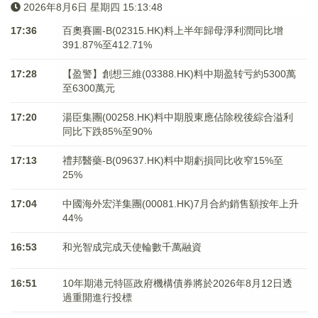
2026年8月6日 星期四 15:13:48
17:36
百奧賽圖-B(02315.HK)料上半年歸母淨利潤同比增
391.87%至412.71%
17:28
【盈警】創想三維(03388.HK)料中期盈转亏約5300萬
至6300萬元
17:20
湯臣集團(00258.HK)料中期股東應佔除稅後綜合溢利
同比下跌85%至90%
17:13
禮邦醫藥-B(09637.HK)料中期虧損同比收窄15%至
25%
17:04
中國海外宏洋集團(00081.HK)7月合約銷售額按年上升
44%
16:53
和光智成完成天使輪數千萬融資
16:51
10年期港元特區政府機構債券將於2026年8月12日透
過重開進行投標