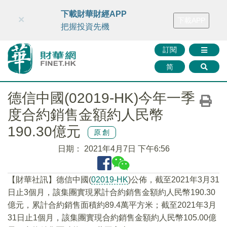
財華智庫網
FINTV
FINMETA
財華證券
媒體矩陣
下載財華財經APP
×
下載APP
智庫沙龍
聯絡我們
把握投資先機
訂閱
简
德信中國(02019-HK)今年一季
度合約銷售金額約人民幣
190.30億元
原創
日期：
2021年4月7日 下午6:56
【財華社訊】德信中國(
02019-HK
)公佈，截至2021年3月31
日止3個月，該集團實現累計合約銷售金額約人民幣190.30
億元，累計合約銷售面積約89.4萬平方米；截至2021年3月
31日止1個月，該集團實現合約銷售金額約人民幣105.00億