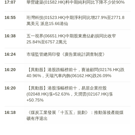
17:07
華營建築(01582.HK)料中期純利同比下降不少於90%
16:55
珩灣科技(01523.HK)中期淨利同比增27.9%至2771.8
萬美元 派息15.66港仙
16:38
五一視界(06651.HK)中期股東應佔虧損同比收窄
25.84%至6757.2萬元
16:24
市場監管總局印發《廣告業統計調查制度》
16:20
【異動股】港股跌幅榜前十，賽迪顧問(02176.HK)跌
40.96%，天瑞汽車内飾(06162.HK)跌26.09%
16:20
【異動股】港股漲幅榜前十，易居企業控股
(02048.HK)漲+52.63%，天潤雲(02167.HK)漲
+50.75%
16:18
《煤炭工業發展「十五五」規劃》：推動落後產能煤
礦有序退出