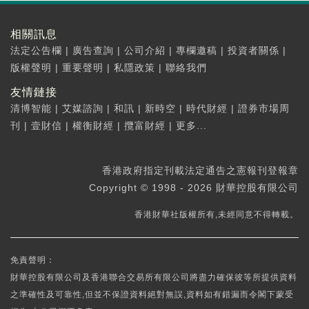
相關訊息
法定公告欄
|
廣告查詢
|
公司介紹
|
專欄邀稿
|
投資者關係
|
版權聲明
|
重要聲明
|
私隱政策
|
聯絡我們
友情鏈接
清博智能
|
艾媒諮詢
|
和訊
|
新時空
|
時代財經
|
證券市場周
刊
|
壹財信
|
權衡財經
|
攬富財經
|
更多...
香港政府指定刊載法定通告之憲報刊登報章
Copyright © 1998 - 2026 財華控股有限公司
香港財華社版權所有,未經同意不得轉載。
免責聲明：
財華控股有限公司及香港聯合交易所有限公司將盡力確保彼等所提供資料
之準確性及可靠性,但並不保證資料絕對無誤,資料如有錯漏而令閣下蒙受