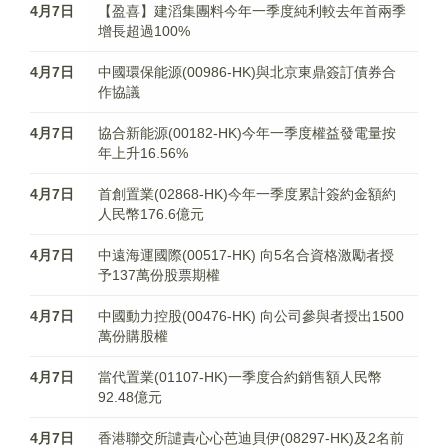
4月7日
【盈喜】建滔集團料今年一季度純利較去年首兩季
增長超過100%
4月7日
中國環保能源(00986-HK)與北京東鼎簽訂債券合
作協議
4月7日
協合新能源(00182-HK)今年一季度權益發電量按
年上升16.56%
4月7日
首創置業(02868-HK)今年一季度累計簽約金額約
人民幣176.6億元
4月7日
中遠海運國際(00517-HK) 向5名合資格激勵者授
予137萬份股票期權
4月7日
中國動力控股(00476-HK) 向公司參與者授出1500
萬份購股權
4月7日
當代置業(01107-HK)一季度合約銷售額人民幣
92.48億元
4月7日
香港聯交所譴責心心芭迪貝伊(08297-HK)及2名前