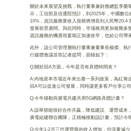
關於未來展望及挑戰，執行董事兼財務總監李榮
示，工信部及信通院預計，到2025年，中國數位
10%，資訊服務業收入規模將增長到人民幣20.
發展前景廣闊。與此同時，市場格局更加複雜多
資訊服務的機遇視窗期正加速收窄，也給公司帶
此外，該公司管理層執行董事兼董事長楊傑、執
行媒體會議並答記者提問，節錄如下：
Q:關於回A方面，今年是否有具體時間表？
A:內地資本市場近年來出臺一系列政策，為紅籌
回A可以促進公司發展，同時讓更多客戶分享公
Q:今年移動與廣電共建共用5G網路具體計畫？
A:該舉措能很好合作共贏，降低建設、運營成本
廣電組建聯合團隊，正積極推動該計畫，預計今明兩
Q:今年1-2月三代運營商的收入增加，但流量減