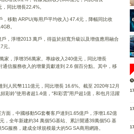
元，同比增長22.4%。
，移動 ARPU(每用戶平均收入) 47.4元，降幅同比收
.4GB。
億戶，淨增2013 萬戶，得益於頻寬升級以及增值應用融合
.7元。
4萬家，淨增356萬家。專線收入240億元，同比增長
5%，對通信服務收入的增量貢獻達到 2.6 個百分點。其中，移
。
人民幣111億元，同比增長 16.6%。截至 2020年12月
1
視頻彩鈴”使用者超1.4億，“和彩雲”用戶超1億，和包月活躍
1
方面，中國移動5G套餐客戶達到1.65億戶，淨增1.62億
元，全年新建約34 萬個5G基站、累計開通39萬個5G 基
1
G服務，建成全球規模最大的5G SA商用網路。