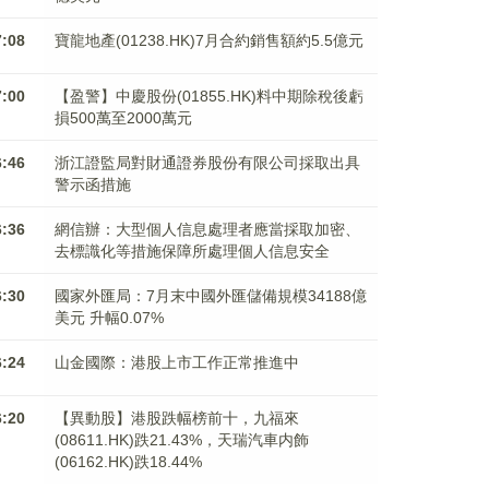
7:08
寶龍地產(01238.HK)7月合約銷售額約5.5億元
7:00
【盈警】中慶股份(01855.HK)料中期除稅後虧
損500萬至2000萬元
6:46
浙江證監局對財通證券股份有限公司採取出具
警示函措施
6:36
網信辦：大型個人信息處理者應當採取加密、
去標識化等措施保障所處理個人信息安全
6:30
國家外匯局：7月末中國外匯儲備規模34188億
美元 升幅0.07%
6:24
山金國際：港股上市工作正常推進中
6:20
【異動股】港股跌幅榜前十，九福來
(08611.HK)跌21.43%，天瑞汽車内飾
(06162.HK)跌18.44%