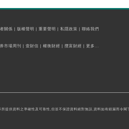
者關係
|
版權聲明
|
重要聲明
|
私隱政策
|
聯絡我們
券市場周刊
|
壹財信
|
權衡財經
|
攬富財經
|
更多...
所提供資料之準確性及可靠性,但並不保證資料絕對無誤,資料如有錯漏而令閣