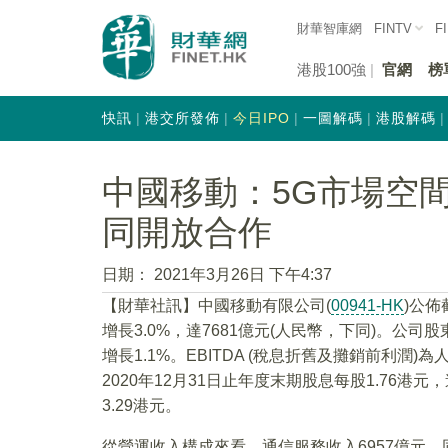
財華智庫網
FINTV
F
港股100強
官網
榜
快訊
港交所發佈
今日IPO
一圖解碼
港股解碼
中國移動：5G市場空
同開放合作
日期：
2021年3月26日 下午4:37
【財華社訊】中國移動有限公司(
00941-HK
)公佈
增長3.0%，達7681億元(人民幣，下同)。公司
增長1.1%。EBITDA (稅息折舊及攤銷前利潤)
2020年12月31日止年度末期股息每股1.76港
3.29港元。
從營運收入構成來看，通信服務收入6957億元，同