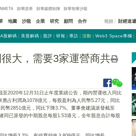
INMETA
財華證券
財華
媒體矩陣
財華
智庫沙龍
單
地圖
沙龍
企業
研究
顧問
合作
視頻
財經速
A股解碼
美股解碼
股評
研報
專訪
活動
Web3 Space專欄
間很大，需要3家運營商共
截至2020年12月31日止年度業績公告，期內營運收入同比
股東應占利潤為1078億元，每股盈利為人民幣5.27元，同比
為人民幣2851億元，同比下降3.7%。董事會建議派發截至
元，連同已派發的中期股息每股1.53港元，全年股息合計每股
比增長3.2%，有線寬頻收入808億元，同比增長