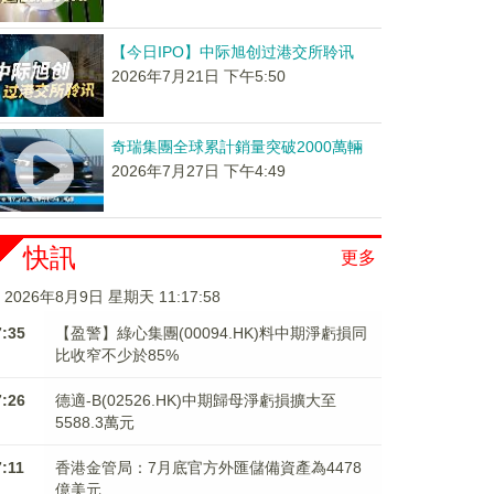
【今日IPO】中际旭创过港交所聆讯
2026年7月21日 下午5:50
奇瑞集團全球累計銷量突破2000萬輛
2026年7月27日 下午4:49
快訊
更多
2026年8月9日 星期天 11:17:58
7:35
【盈警】綠心集團(00094.HK)料中期淨虧損同
比收窄不少於85%
7:26
德適-B(02526.HK)中期歸母淨虧損擴大至
5588.3萬元
7:11
香港金管局：7月底官方外匯儲備資產為4478
億美元