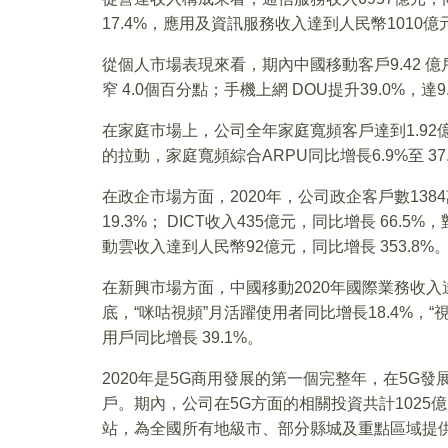
17.4%，應用及資訊服務收入達到人民幣1010億
從個人市場表現來看，期內中國移動客戶9.42 億戶
窄 4.0個百分點；手機上網 DOU提升39.0%，達9
在家庭市場上，公司全年家庭寬頻客戶達到1.92
的拉動，家庭寬頻綜合ARPU同比增長6.9%至 37
在政企市場方面，2020年，公司政企客戶數138
19.3%； DICT收入435億元，同比增長 66.
動雲收入達到人民幣92億元，同比增長 353.8%
在新興市場方面，中國移動2020年國際業務收入達到
底，“咪咕視頻”月活躍使用者同比增長18.4%，“
用戶同比增長 39.1%。
2020年是5G商用發展的第一個完整年，在5G發展
戶。期內，公司在5G方面的相關投資共計1025億
站，為全國所有地級市、部分縣城及重點區域提供5