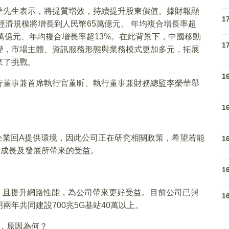
華先生表示，將提質增效，持續提升股東價值。據財報顯
1
經濟規模將增長到人民幣65萬億元、 年均複合增長率超
4 萬億元、年均複合增長率超13%。在此背景下，中國移動
1
變，市場主體、資訊服務形態與業務模式更加多元，拓展
來了挑戰。
1
行董事兼首席執行官董昕、執行董事兼財務總監李榮華舉
1
企業回A提供環境，因此公司正在研究相關政策，希望若能
1
司成長及發展所帶來的受益。
1
，且提升網路性能，為公司帶來更好受益。目前公司已與
1
年共同建設700兆5G基站40萬以上。
少，原因為何？