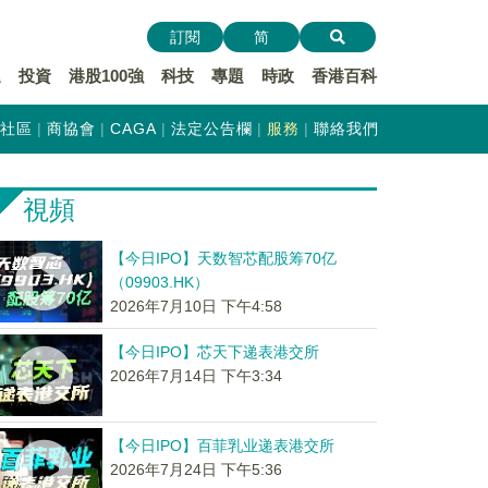
訂閱
简
遞
投資
港股100強
科技
專題
時政
香港百科
社區
商協會
CAGA
法定公告欄
服務
聯絡我們
視頻
【今日IPO】天数智芯配股筹70亿
（09903.HK）
2026年7月10日 下午4:58
【今日IPO】芯天下递表港交所
2026年7月14日 下午3:34
【今日IPO】百菲乳业递表港交所
2026年7月24日 下午5:36