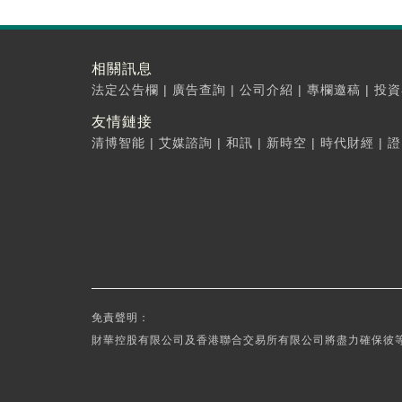
相關訊息
法定公告欄
|
廣告查詢
|
公司介紹
|
專欄邀稿
|
投資
友情鏈接
清博智能
|
艾媒諮詢
|
和訊
|
新時空
|
時代財經
|
證
免責聲明：
財華控股有限公司及香港聯合交易所有限公司將盡力確保彼等