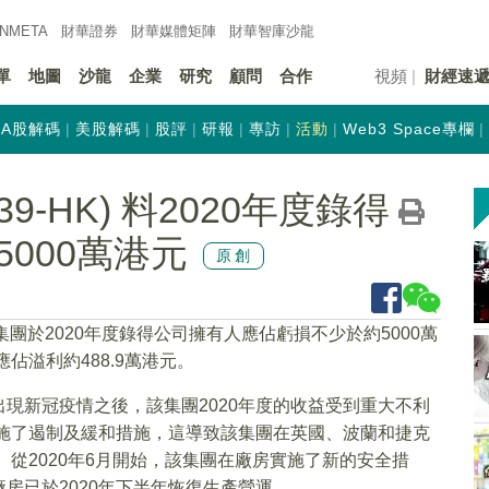
INMETA
財華證券
財華
媒體矩陣
財華
智庫沙龍
單
地圖
沙龍
企業
研究
顧問
合作
視頻
財經速
A股解碼
美股解碼
股評
研報
專訪
活動
Web3 Space專欄
9-HK) 料2020年度錄得
000萬港元
原創
集團於2020年度錄得公司擁有人應佔虧損不少於約5000萬
佔溢利約488.9萬港元。
現新冠疫情之後，該集團2020年度的收益受到重大不利
實施了遏制及緩和措施，這導致該集團在英國、波蘭和捷克
。從2020年6月開始，該集團在廠房實施了新的安全措
房已於2020年下半年恢復生產營運。