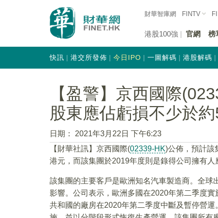
財華智庫網
FINTV
F
港股100強
官網
榜
快訊
港交所發佈
今日IPO
一圖解碼
港股解碼
【盈警】京西國際(0233
股東應佔虧損不少於約5
日期：
2021年3月22日 下午6:23
【財華社訊】京西國際(
02339-HK
)公佈，預計該
港元，而該集團於2019年度則是錄得公司擁有人應
該集團的主要客戶是歐洲知名汽車製造商。全球出
影響。公司表示，歐洲多國在2020年第二季度
共和國的廠房在2020年第二季度中斷及暫停營運
施，並以分階段形式恢復生產營運。該集團所有廠