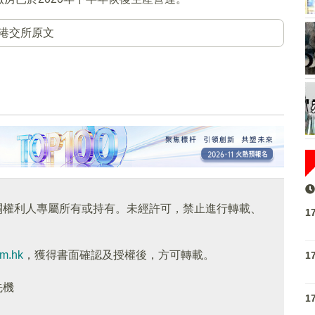
港交所原文
關權利人專屬所有或持有。未經許可，禁止進行轉載、
1
om.hk
，獲得書面確認及授權後，方可轉載。
1
先機
1