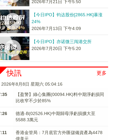
2026年7月21日 下午5:50
【今日IPO】钧达股份[2865.HK]暴涨
24%
2026年7月13日 下午4:09
【今日IPO】亦诺微三闯港交所
2026年7月20日 下午5:20
快訊
更多
2026年8月8日 星期六 05:04:17
7:35
【盈警】綠心集團(00094.HK)料中期淨虧損同
比收窄不少於85%
7:26
德適-B(02526.HK)中期歸母淨虧損擴大至
5588.3萬元
7:11
香港金管局：7月底官方外匯儲備資產為4478
億美元