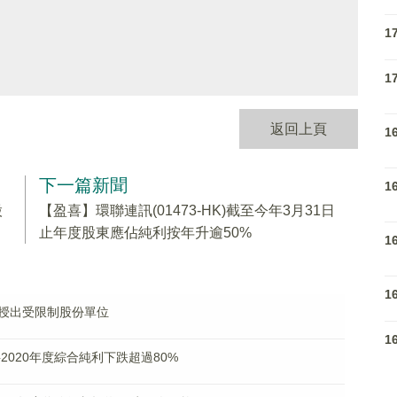
1
1
返回上頁
1
下一篇新聞
1
股
【盈喜】環聯連訊(01473-HK)截至今年3月31日
止年度股東應佔純利按年升逾50%
1
1
僱員授出受限制股份單位
1
料2020年度綜合純利下跌超過80%