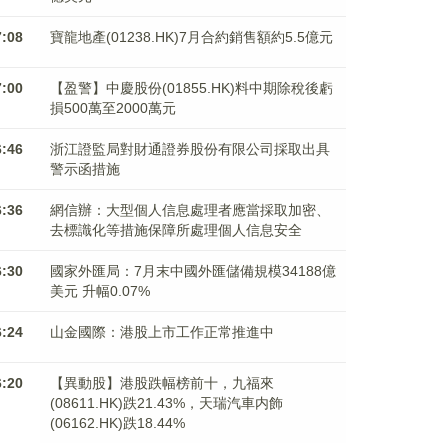
7:08
寶龍地產(01238.HK)7月合約銷售額約5.5億元
7:00
【盈警】中慶股份(01855.HK)料中期除稅後虧
損500萬至2000萬元
6:46
浙江證監局對財通證券股份有限公司採取出具
警示函措施
6:36
網信辦：大型個人信息處理者應當採取加密、
去標識化等措施保障所處理個人信息安全
6:30
國家外匯局：7月末中國外匯儲備規模34188億
美元 升幅0.07%
6:24
山金國際：港股上市工作正常推進中
6:20
【異動股】港股跌幅榜前十，九福來
(08611.HK)跌21.43%，天瑞汽車内飾
(06162.HK)跌18.44%