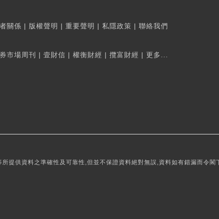
者關係
|
版權聲明
|
重要聲明
|
私隱政策
|
聯絡我們
券市場周刊
|
壹財信
|
權衡財經
|
攬富財經
|
更多...
所提供資料之準確性及可靠性,但並不保證資料絕對無誤,資料如有錯漏而令閣