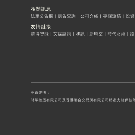
相關訊息
法定公告欄
|
廣告查詢
|
公司介紹
|
專欄邀稿
|
投資
友情鏈接
清博智能
|
艾媒諮詢
|
和訊
|
新時空
|
時代財經
|
證
免責聲明：
財華控股有限公司及香港聯合交易所有限公司將盡力確保彼等