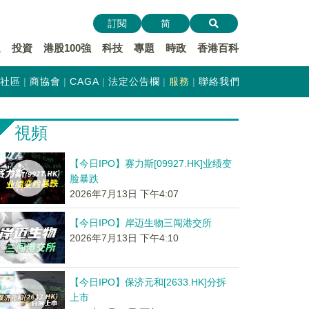
訂閱
简
遞
投資
港股100強
科技
專題
時政
香港百科
社區
商協會
CAGA
法定公告欄
服務
聯絡我們
視頻
【今日IPO】赛力斯[09927.HK]业绩变
脸暴跌
2026年7月13日 下午4:07
【今日IPO】岸迈生物三闯港交所
2026年7月13日 下午4:10
【今日IPO】保济元和[2633.HK]分拆
上市