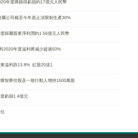
料2020年度將錄得虧損約17億元人民幣
間接附屬公司截至今年底止須限制生產30%
一季度歸屬股東淨利潤約1.56億元人民幣
K)料2020年度溢利將減少超過50%
股東溢利跌13.8% 紅股20送1
K)獲智夢控股及一致行動人增持1500萬股
年度虧損1.4億元
辭任