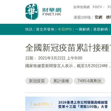
財華智庫網
FINTV
F
港股100強
官網
榜
快訊
港交所發佈
今日IPO
一圖解碼
港股解碼
全國新冠疫苗累計接種74
日期：
2021年3月22日 上午9:00
國家衛健委新聞發言人表示，截至3月20日24時，
新冠疫苗
累計接種
7495.6萬劑次