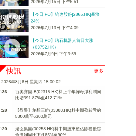
2026年7月15日 下午5:51
【今日IPO】钧达股份[2865.HK]暴涨
24%
2026年7月13日 下午4:09
【今日IPO】珞石机器人首日大涨
（03752.HK）
2026年7月9日 下午3:59
快訊
更多
2026年8月6日 星期四 15:00:03
7:36
百奧賽圖-B(02315.HK)料上半年歸母淨利潤同
比增391.87%至412.71%
7:28
【盈警】創想三維(03388.HK)料中期盈转亏約
5300萬至6300萬元
7:20
湯臣集團(00258.HK)料中期股東應佔除稅後綜
合溢利同比下跌85%至90%