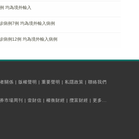
例 均為境外輸入
診病例7例 均為境外輸入病例
病例12例 均為境外輸入病例
者關係
|
版權聲明
|
重要聲明
|
私隱政策
|
聯絡我們
券市場周刊
|
壹財信
|
權衡財經
|
攬富財經
|
更多...