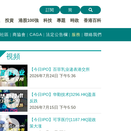
訂閱
简
遞
投資
港股100強
科技
專題
時政
香港百科
社區
商協會
CAGA
法定公告欄
服務
聯絡我們
視頻
【今日IPO】百菲乳业递表港交所
2026年7月24日 下午5:36
【今日IPO】华勤技术[3296.HK]盈喜
反跌
2026年7月15日 下午5:50
【今日IPO】可孚医疗[1187.HK]迎政
策大涨