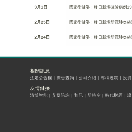
3月1日
國家衛健委：昨日新增確診病例19
2月25日
國家衛健委：昨日新增新冠肺炎確
2月24日
國家衛健委：昨日新增新冠肺炎確診
相關訊息
法定公告欄
|
廣告查詢
|
公司介紹
|
專欄邀稿
|
投資
友情鏈接
清博智能
|
艾媒諮詢
|
和訊
|
新時空
|
時代財經
|
證