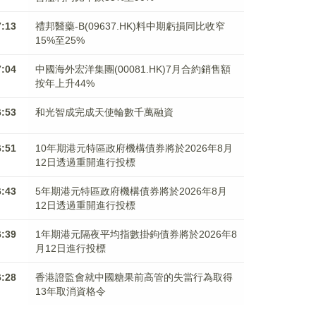
7:13
禮邦醫藥-B(09637.HK)料中期虧損同比收窄
15%至25%
7:04
中國海外宏洋集團(00081.HK)7月合約銷售額
按年上升44%
6:53
和光智成完成天使輪數千萬融資
6:51
10年期港元特區政府機構債券將於2026年8月
12日透過重開進行投標
6:43
5年期港元特區政府機構債券將於2026年8月
12日透過重開進行投標
6:39
1年期港元隔夜平均指數掛鉤債券將於2026年8
月12日進行投標
6:28
香港證監會就中國糖果前高管的失當行為取得
13年取消資格令