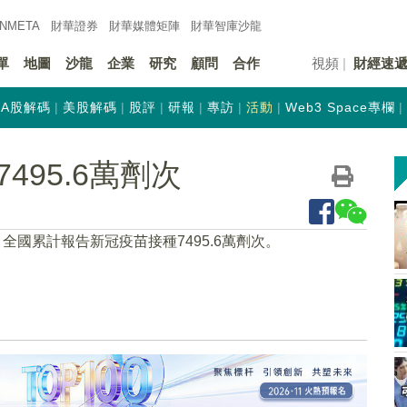
INMETA
財華證券
財華
媒體矩陣
財華
智庫沙龍
單
地圖
沙龍
企業
研究
顧問
合作
視頻
財經速
A股解碼
美股解碼
股評
研報
專訪
活動
Web3 Space專欄
95.6萬劑次
全國累計報告新冠疫苗接種7495.6萬劑次。