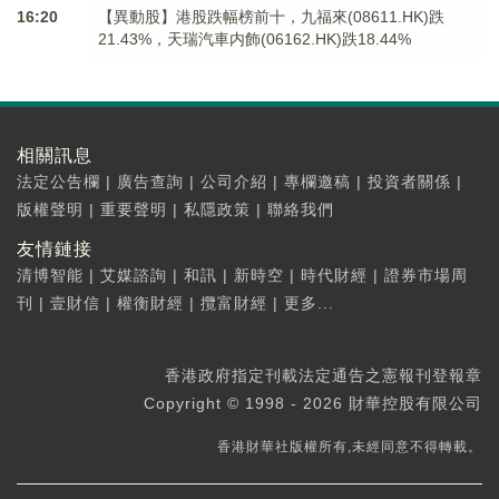
16:20
【異動股】港股跌幅榜前十，九福來(08611.HK)跌
21.43%，天瑞汽車内飾(06162.HK)跌18.44%
相關訊息
法定公告欄
|
廣告查詢
|
公司介紹
|
專欄邀稿
|
投資者關係
|
版權聲明
|
重要聲明
|
私隱政策
|
聯絡我們
友情鏈接
清博智能
|
艾媒諮詢
|
和訊
|
新時空
|
時代財經
|
證券市場周
刊
|
壹財信
|
權衡財經
|
攬富財經
|
更多...
香港政府指定刊載法定通告之憲報刊登報章
Copyright © 1998 - 2026 財華控股有限公司
香港財華社版權所有,未經同意不得轉載。