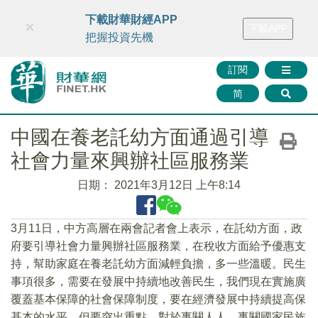
財華智庫網
FINTV
FINMETA
財華證券
媒體矩陣
下載財華財經APP
×
下載APP
智庫沙龍
聯絡我們
把握投資先機
訂閱
简
中國在養老託幼方面通過引導
社會力量來興辦社區服務業
日期：
2021年3月12日 上午8:14
3月11日，中方高層在兩會記者會上表示，在託幼方面，政
府要引導社會力量興辦社區服務業，在稅收方面給予優惠支
持，幫助家庭在養老託幼方面減輕負擔，多一些溫暖。民生
事項很多，需要在發展中持續地改善民生，我們現在實施廣
覆蓋基本保障的社會保障制度，要在經濟發展中持續提高保
基本的水平，但要突出重點，對於事關人人，事關國家民族