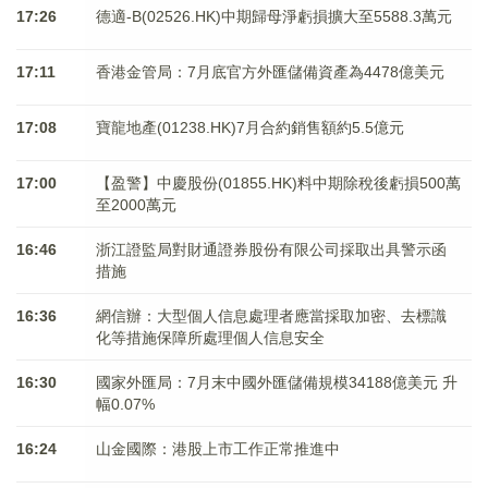
17:26
德適-B(02526.HK)中期歸母淨虧損擴大至5588.3萬元
17:11
香港金管局：7月底官方外匯儲備資產為4478億美元
17:08
寶龍地產(01238.HK)7月合約銷售額約5.5億元
17:00
【盈警】中慶股份(01855.HK)料中期除稅後虧損500萬
至2000萬元
16:46
浙江證監局對財通證券股份有限公司採取出具警示函
措施
16:36
網信辦：大型個人信息處理者應當採取加密、去標識
化等措施保障所處理個人信息安全
16:30
國家外匯局：7月末中國外匯儲備規模34188億美元 升
幅0.07%
16:24
山金國際：港股上市工作正常推進中