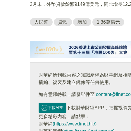
2月末，外幣貸款餘額9149億美元，同比增長12
人民幣
貸款
增加
1.36萬億元
財華網所刊載內容之知識產權為財華網及相
摘編、複製及建立鏡像等任何使用。
如有意願轉載，請發郵件至
content@finet.c
下載APP
下載財華財經APP，把握投資
更多精彩内容，請點擊：
財華網
(https://www.finet.hk/)