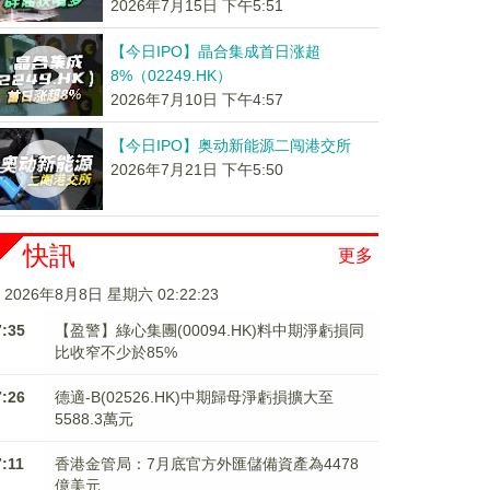
2026年7月15日 下午5:51
【今日IPO】晶合集成首日涨超
8%（02249.HK）
2026年7月10日 下午4:57
【今日IPO】奥动新能源二闯港交所
2026年7月21日 下午5:50
快訊
更多
2026年8月8日 星期六 02:22:24
7:35
【盈警】綠心集團(00094.HK)料中期淨虧損同
比收窄不少於85%
7:26
德適-B(02526.HK)中期歸母淨虧損擴大至
5588.3萬元
7:11
香港金管局：7月底官方外匯儲備資產為4478
億美元