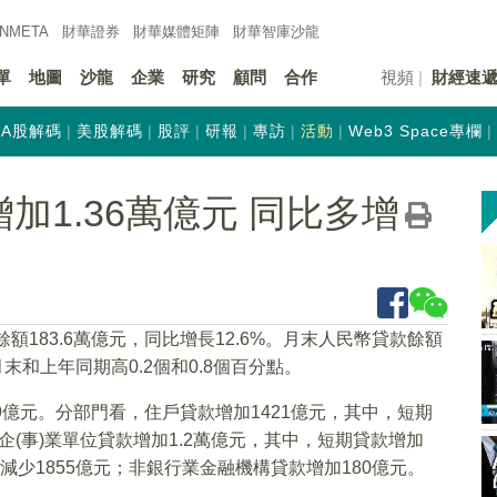
INMETA
財華證券
財華
媒體矩陣
財華
智庫沙龍
單
地圖
沙龍
企業
研究
顧問
合作
視頻
財經速
A股解碼
美股解碼
股評
研報
專訪
活動
Web3 Space專欄
加1.36萬億元 同比多增
額183.6萬億元，同比增長12.6%。月末人民幣貸款餘額
月末和上年同期高0.2個和0.8個百分點。
29億元。分部門看，住戶貸款增加1421億元，其中，短期
；企(事)業單位貸款增加1.2萬億元，其中，短期貸款增加
資減少1855億元；非銀行業金融機構貸款增加180億元。