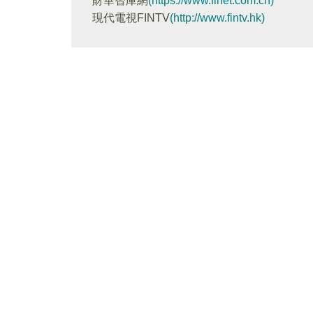
財華智庫網
(https://www.finet.com.cn)
現代電視FINTV
(http://www.fintv.hk)