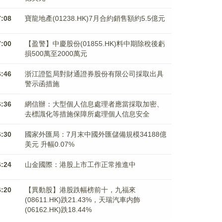
7:08
寶龍地產(01238.HK)7月合約銷售額約5.5億元
7:00
【盈警】中慶股份(01855.HK)料中期除稅後虧
損500萬至2000萬元
6:46
浙江證監局對財通證券股份有限公司採取出具
警示函措施
6:36
網信辦：大型個人信息處理者應當採取加密、
去標識化等措施保障所處理個人信息安全
6:30
國家外匯局：7月末中國外匯儲備規模34188億
美元 升幅0.07%
6:24
山金國際：港股上市工作正常推進中
6:20
【異動股】港股跌幅榜前十，九福來
(08611.HK)跌21.43%，天瑞汽車内飾
(06162.HK)跌18.44%