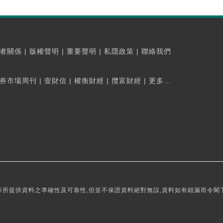
者關係
|
版權聲明
|
重要聲明
|
私隱政策
|
聯絡我們
券市場周刊
|
壹財信
|
權衡財經
|
攬富財經
|
更多...
所提供資料之準確性及可靠性,但並不保證資料絕對無誤,資料如有錯漏而令閣