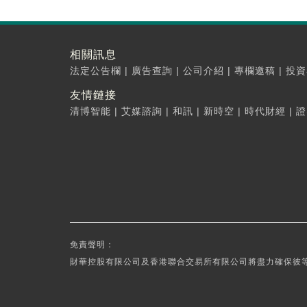
相關訊息
法定公告欄
|
廣告查詢
|
公司介紹
|
專欄邀稿
|
投資
友情鏈接
清博智能
|
艾媒諮詢
|
和訊
|
新時空
|
時代財經
|
證
免責聲明：
財華控股有限公司及香港聯合交易所有限公司將盡力確保彼等