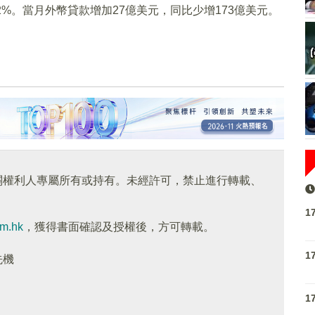
.2%。當月外幣貸款增加27億美元，同比少增173億美元。
關權利人專屬所有或持有。未經許可，禁止進行轉載、
1
om.hk
，獲得書面確認及授權後，方可轉載。
1
先機
1