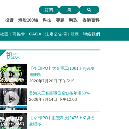
訂閱
简
遞
投資
港股100強
科技
專題
時政
香港百科
社區
商協會
CAGA
法定公告欄
服務
聯絡我們
視頻
【今日IPO】大金重工[1081.HK]破发
遭腰斩
2026年7月20日 下午5:19
香港人工智能職位空缺按年增50%
2026年7月14日 下午12:03
【今日IPO】胜宏科技[2476.HK]辟谣
获唱多