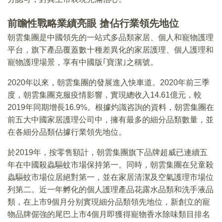
前瞻性戰略業績亮眼 搶佔行業領先地位
朝雲集團是中國領先的一站式多品類家居、個人和寵物護理
平台，旗下產品覆蓋數十種差異化的家居護理、個人護理和
寵物護理場景，享有中國版｢寶潔｣之稱號。
2020年以來，朝雲集團的發展進入快車道。2020年前三季
度，朝雲集團克服疫情影響，實現總收入14.61億元，較
2019年同期增長16.9%。根據灼識咨詢的資料，朝雲集團在
前五大中國家居護理公司中，擁有最多的細分品類數量，並
在各細分品類佔據行業領先地位。
於2019年，按零售額計，朝雲集團旗下品牌超威已連續五
年在中國殺蟲驅蚊市場保持第一。同時，朝雲集團在兒童殺
蟲驅蚊市場位居絕對第一，並在家居清潔及空氣護理市場位
列第二。近一年孵化的個人護理產品花露水品類和洗手液品
類，在上市9個月分别實現細分品類領先地位，新創立的寵
物品牌倔強的尾巴上市4個月即獲得寵物香水除味類目排名