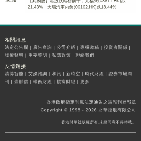
16:20
【異動股】港股跌幅榜前十，九福來(08611.HK)跌
21.43%，天瑞汽車内飾(06162.HK)跌18.44%
相關訊息
法定公告欄
|
廣告查詢
|
公司介紹
|
專欄邀稿
|
投資者關係
|
版權聲明
|
重要聲明
|
私隱政策
|
聯絡我們
友情鏈接
清博智能
|
艾媒諮詢
|
和訊
|
新時空
|
時代財經
|
證券市場周
刊
|
壹財信
|
權衡財經
|
攬富財經
|
更多...
香港政府指定刊載法定通告之憲報刊登報章
Copyright © 1998 - 2026 財華控股有限公司
香港財華社版權所有,未經同意不得轉載。