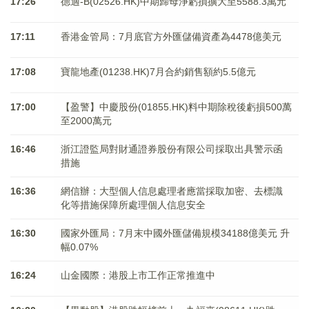
17:26
德適-B(02526.HK)中期歸母淨虧損擴大至5588.3萬元
17:11
香港金管局：7月底官方外匯儲備資產為4478億美元
17:08
寶龍地產(01238.HK)7月合約銷售額約5.5億元
17:00
【盈警】中慶股份(01855.HK)料中期除稅後虧損500萬
至2000萬元
16:46
浙江證監局對財通證券股份有限公司採取出具警示函
措施
16:36
網信辦：大型個人信息處理者應當採取加密、去標識
化等措施保障所處理個人信息安全
16:30
國家外匯局：7月末中國外匯儲備規模34188億美元 升
幅0.07%
16:24
山金國際：港股上市工作正常推進中