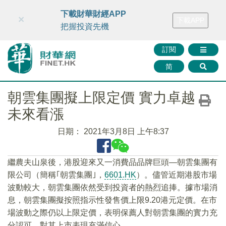
財華智庫網
FINTV
FINMETA
財華證券
媒體矩陣
下載財華財經APP
×
下載APP
智庫沙龍
聯絡我們
把握投資先機
訂閱
简
朝雲集團擬上限定價 實力卓越
未來看漲
日期：
2021年3月8日 上午8:37
繼農夫山泉後，港股迎來又一消費品品牌巨頭—朝雲集團有
限公司（簡稱｢朝雲集團｣，
6601.HK
）。儘管近期港股市場
波動較大，朝雲集團依然受到投資者的熱烈追捧。據市場消
息，朝雲集團擬按照指示性發售價上限9.20港元定價。在市
場波動之際仍以上限定價，表明保薦人對朝雲集團的實力充
分認可，對其上市表現充滿信心。