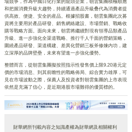
場競爭，作為中國日化行業的龍頭企業，朝雲集團積極順應
和把握消費升級大趨勢，持續通過產品升級叠代為消費者提
供高效、便捷、安全的産品。根據招股書，朝雲集團此次募
資將主要用於產品研發、銷售網絡建設、市場營銷、戰略收
購等戰略方面。面向未來，朝雲將繼續對現有領導品類產品
升級、進一步強化全渠道戰略、推行千人千面的營銷策略，
圍繞產品研發、渠道構建、差異化營銷三板斧修煉内功，建
立深厚的品牌壁壘，未來有望進一步強化優勢。
整體而言，從朝雲集團擬按照指示性發售價上限9.20港元定
價的市場消息、到其前瞻性的戰略佈局、綜合實力雄厚，可
見在市場波動之際，保薦人及投資者對朝雲集團的上市表現
依然是充滿了信心，是近期港股市場難得的優質標的。
財華網所刊載內容之知識產權為財華網及相關權利