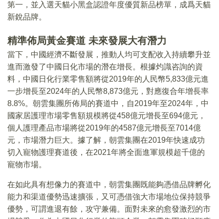
第一，並入選天貓小黑盒認證年度優質新品榜單，成爲天貓
新銳品牌。
精準佈局黃金賽道 未來發展大有潛力
當下，中國經濟不斷發展，推動人均可支配收入持續攀升並
進而激發了中國日化市場的潛在增長。根據灼識咨詢的資
料，中國日化行業零售額將從2019年的人民幣5,833億元進
一步增長至2024年的人民幣8,873億元，對應復合年增長率
8.8%。朝雲集團所佈局的賽道中，自2019年至2024年，中
國家居護理市場零售額規模將從458億元增長至694億元，
個人護理產品市場將從2019年的4587億元增長至7014億
元，市場潛力巨大。據了解，朝雲集團在2019年快速成功
切入寵物護理賽道後，在2021年將全面進軍規模超千億的
寵物市場。
在如此具有想像力的賽道中，朝雲集團既能夠憑借品牌孵化
能力和渠道優勢迅速擴張，又可憑借強大市場地位保持競爭
優勢，可謂進退有餘，攻守兼備。面對未來的愈發激烈的市