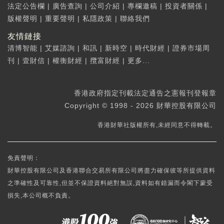
法定公告欄
|
廣告查詢
|
公司介紹
|
專欄邀稿
|
投資者關係
|
版權聲明
|
重要聲明
|
私隱政策
|
聯絡我們
友情鏈接
清博智能
|
艾媒諮詢
|
和訊
|
新時空
|
時代財經
|
證券市場周
刊
|
壹財信
|
權衡財經
|
攬富財經
|
更多...
香港政府指定刊載法定通告之憲報刊登報章
Copyright © 1998 - 2026 財華控股有限公司
香港財華社版權所有,未經同意不得轉載。
免責聲明：
財華控股有限公司及香港聯合交易所有限公司將盡力確保彼等所提供資料
之準確性及可靠性,但並不保證資料絕對無誤,資料如有錯漏而令閣下蒙受
損失,本公司概不負責。