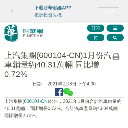
財華智庫網
FINTV
FINMETA
財華證券
媒體矩陣
下載財華財經APP
×
下載APP
智庫沙龍
聯絡我們
把握投資先機
訂閱
简
上汽集團(600104-CN)1月份汽
車銷量約40.31萬輛 同比增
0.72%
日期：
2021年2月8日 下午4:00
上汽集團(
600104-CN
)公告，2021年1月份合計汽車銷量約
40.31萬輛，同比增長0.72%。合計汽車產量約43.04萬輛，
同比增長2.73%。