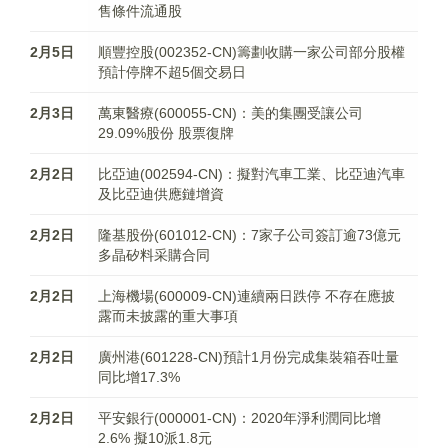
售條件流通股
2月5日
順豐控股(002352-CN)籌劃收購一家公司部分股權
預計停牌不超5個交易日
2月3日
萬東醫療(600055-CN)：美的集團受讓公司
29.09%股份 股票復牌
2月2日
比亞迪(002594-CN)：擬對汽車工業、比亞迪汽車
及比亞迪供應鏈增資
2月2日
隆基股份(601012-CN)：7家子公司簽訂逾73億元
多晶矽料采購合同
2月2日
上海機場(600009-CN)連續兩日跌停 不存在應披
露而未披露的重大事項
2月2日
廣州港(601228-CN)預計1月份完成集裝箱吞吐量
同比增17.3%
2月2日
平安銀行(000001-CN)：2020年淨利潤同比增
2.6% 擬10派1.8元