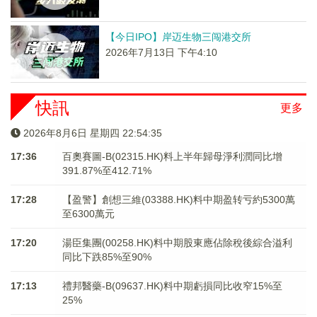
【今日IPO】岸迈生物三闯港交所
2026年7月13日 下午4:10
快訊
更多
2026年8月6日 星期四 22:54:35
17:36
百奧賽圖-B(02315.HK)料上半年歸母淨利潤同比增
391.87%至412.71%
17:28
【盈警】創想三維(03388.HK)料中期盈转亏約5300萬
至6300萬元
17:20
湯臣集團(00258.HK)料中期股東應佔除稅後綜合溢利
同比下跌85%至90%
17:13
禮邦醫藥-B(09637.HK)料中期虧損同比收窄15%至
25%