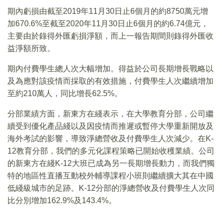
期內虧損由截至2019年11月30日止6個月的約8750萬元增
加670.6%至截至2020年11月30日止6個月的約6.74億元，
主要由於錄得外匯虧損淨額，而上一報告期間則錄得外匯收
益淨額所致。
期內付費學生總人次大幅增加。得益於公司長期增長戰略以
及為應對該疫情而採取的有效措施，付費學生人次繼續增加
至約210萬人，同比增長62.5%。
分部業績方面，新東方在綫表示，在大學教育分部，公司繼
續受到優化產品綫以及因疫情而推遲或暫停大學重新開放及
海外考試的影響，導致淨總營收及付費學生人次減少。在K-
12教育分部，我們的多元化課程策略已開始收穫業績。公司
的新東方在綫K-12大班已成為另一長期增長動力，而我們獨
特的地區性直播互動校外輔導課程小班則繼續擴大其在中國
低綫級城市的足跡。K-12分部的淨總營收及付費學生人次同
比分別增加162.9%及143.4%。