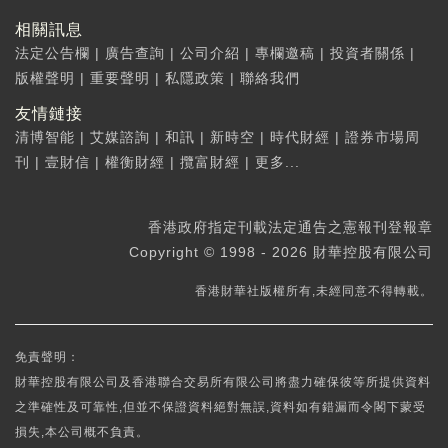
相關訊息
法定公告欄
|
廣告查詢
|
公司介紹
|
專欄邀稿
|
投資者關係
|
版權聲明
|
重要聲明
|
私隱政策
|
聯絡我們
友情鏈接
清博智能
|
艾媒諮詢
|
和訊
|
新時空
|
時代財經
|
證券市場周
刊
|
壹財信
|
權衡財經
|
攬富財經
|
更多...
香港政府指定刊載法定通告之憲報刊登報章
Copyright © 1998 - 2026 財華控股有限公司
香港財華社版權所有,未經同意不得轉載。
免責聲明：
財華控股有限公司及香港聯合交易所有限公司將盡力確保彼等所提供資料
之準確性及可靠性,但並不保證資料絕對無誤,資料如有錯漏而令閣下蒙受
損失,本公司概不負責。