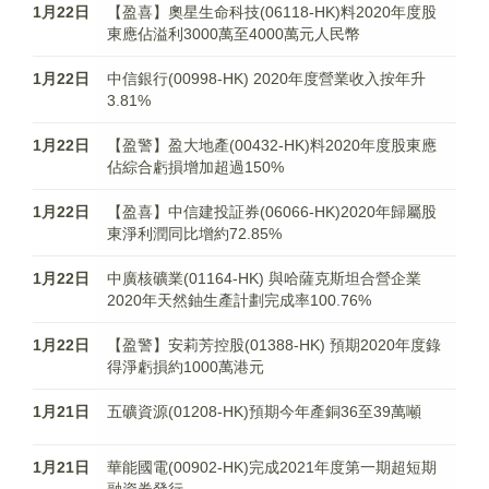
1月22日
【盈喜】奧星生命科技(06118-HK)料2020年度股
東應佔溢利3000萬至4000萬元人民幣
1月22日
中信銀行(00998-HK) 2020年度營業收入按年升
3.81%
1月22日
【盈警】盈大地產(00432-HK)料2020年度股東應
佔綜合虧損增加超過150%
1月22日
【盈喜】中信建投証券(06066-HK)2020年歸屬股
東淨利潤同比增約72.85%
1月22日
中廣核礦業(01164-HK) 與哈薩克斯坦合營企業
2020年天然鈾生產計劃完成率100.76%
1月22日
【盈警】安莉芳控股(01388-HK) 預期2020年度錄
得淨虧損約1000萬港元
1月21日
五礦資源(01208-HK)預期今年產銅36至39萬噸
1月21日
華能國電(00902-HK)完成2021年度第一期超短期