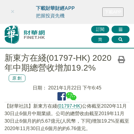
財華智庫網
FINTV
FINMETA
財華證券
媒體矩陣
下載財華財經APP
×
下載APP
智庫沙龍
聯絡我們
把握投資先機
訂閱
简
新東方在綫(01797-HK) 2020
年中期總營收增加19.2%
原創
日期：
2021年1月22日 下午6:45
【財華社訊】新東方在綫(
01797-HK
)公佈截至2020年11月
30日止6個月中期業績。公司的總營收由截至2019年11月
30日止6個月的約5.67億元(人民幣，下同)增加19.2%至截至
2020年11月30日止6個月的約6.76億元。