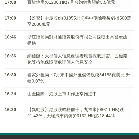
17:08
寶龍地產(01238.HK)7月合約銷售額約5.5億元
17:00
【盈警】中慶股份(01855.HK)料中期除稅後虧損500萬
至2000萬元
16:46
浙江證監局對財通證券股份有限公司採取出具警示函
措施
16:36
網信辦：大型個人信息處理者應當採取加密、去標識
化等措施保障所處理個人信息安全
16:30
國家外匯局：7月末中國外匯儲備規模34188億美元 升
幅0.07%
16:24
山金國際：港股上市工作正常推進中
16:20
【異動股】港股跌幅榜前十，九福來(08611.HK)跌
21.43%，天瑞汽車内飾(06162.HK)跌18.44%