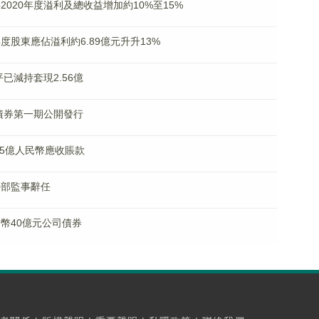
料2020年度溢利及總收益增加約10%至15%
料年度股東應佔溢利約6.89億元升升13%
平已減持套現2.56億
司債券第一期公開發行
1.5億人民幣應收賬款
及外部監事辭任
人民幣40億元公司債券