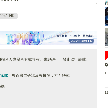
0941-HK
關權利人專屬所有或持有。未經許可，禁止進行轉載、
1
om.hk
，獲得書面確認及授權後，方可轉載。
先機
1