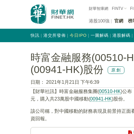
財華智庫網
FINTV
F
港股100強
官網
榜
快訊
港交所發佈
今日IPO
一圖解碼
港股解碼
時富金融服務(00510-
(00941-HK)股份
原創
日期：
2021年1月21日 下午6:39
【財華社訊】時富金融服務集團(
00510-HK
)公布
元，購入共23萬股中國移動(
00941-HK
)股份。
該公司稱，對中國移動的財務表現及前景持正面
資回報。