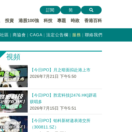
訂閱
简
遞
投資
港股100強
科技
專題
時政
香港百科
社區
商協會
CAGA
法定公告欄
服務
聯絡我們
視頻
【今日IPO】月之暗面拟赴港上市
2026年7月21日 下午5:50
【今日IPO】胜宏科技[2476.HK]辟谣
获唱多
2026年7月15日 下午5:51
【今日IPO】铂科新材递表港交所
（300811.SZ）