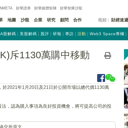
INMETA
財華證券
財華
媒體矩陣
財華
智庫沙龍
單
地圖
沙龍
企業
研究
顧問
合作
視頻
財經速
A股解碼
美股解碼
股評
研報
專訪
活動
Web3 Space專欄
HK)斥1130萬購中移動
，於2021年1月20日及21日於公開市場以總代價1130萬
看法，認為購入事項為良好投資機會，將可提高公司的投
港交所原文