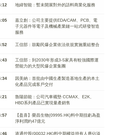
6:12
地緯智能：暫未開展對外的語料商業化服務
6:05
嘉立創：公司主要提供EDA/CAM、PCB、電
子元器件等電子及機械產業鏈一站式研發智造
服務
5:52
工信部：鼓勵民爆企業依法依規實施重組整合
5:43
工信部：到2030年形成3-5家具有較強國際運
營能力的大型民爆企業集團
5:34
因美納：首批由中國生產製造基地生產的本土
化產品完成客戶交付
5:21
魯陽節能：公司汽車襯墊 CCMAX、E2K、
HBD系列產品已實現量產銷售
4:57
【盈喜】榮昌生物(09995.HK)料中期扭虧為盈
淨利潤約47億元
4:46
港通控股(00032.HK)料中期權益持有人應佔溢