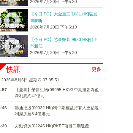
2026年7月20日 下午5:20
【今日IPO】大金重工[1081.HK]破发
遭腰斩
2026年7月20日 下午5:19
【今日IPO】芯碁微装[9630.HK]创上
市新低
2026年7月20日 下午5:20
快訊
更多
2026年8月6日 星期四 07:05:52
4:57
【盈喜】榮昌生物(09995.HK)料中期扭虧為盈
淨利潤約47億元
4:46
港通控股(00032.HK)料中期權益持有人應佔溢
利減少至3.4億港元
4:39
力勤資源(02245.HK)RKEF項目二期達產