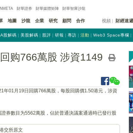
INMETA
財華證券
財華
媒體矩陣
財華
智庫沙龍
單
地圖
沙龍
企業
研究
顧問
合作
視頻
財經速
A股解碼
美股解碼
股評
研報
專訪
活動
Web3 Space專欄
)回购766萬股 涉資1149
21年01月19日回購766萬股，每股回購價1.50港元，涉資
回證券數目为5562萬股，佔於普通決議案通過時已發行股
港交所原文