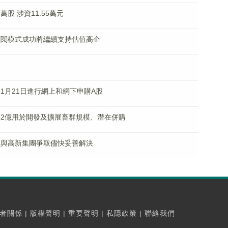
2萬股 涉資11.55萬元
K)訂閱模式成功將繼續支持估值高企
可於1月21日進行網上和網下申購A股
15.52億用於開發及擴展畜群規模、潛在併購
正積極與高新集團爭取儘快妥善解決
者關係
|
版權聲明
|
重要聲明
|
私隱政策
|
聯絡我們