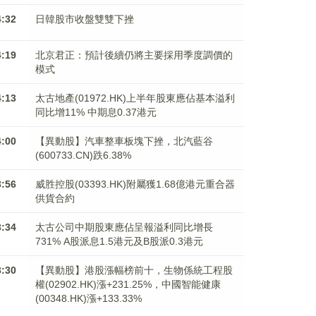
4:32
日韓股市收盤雙雙下挫
4:19
北京君正：預計後續仍將主要採用季度調價的
模式
4:13
太古地產(01972.HK)上半年股東應佔基本溢利
同比增11% 中期息0.37港元
4:00
【異動股】汽車整車板塊下挫，北汽藍谷
(600733.CN)跌6.38%
3:56
威胜控股(03393.HK)附屬獲1.68億港元重合器
供貨合約
3:34
太古公司中期股東應佔呈報溢利同比增長
731% A股派息1.5港元及B股派0.3港元
3:30
【異動股】港股漲幅榜前十，生物係統工程股
權(02902.HK)漲+231.25%，中國智能健康
(00348.HK)漲+133.33%