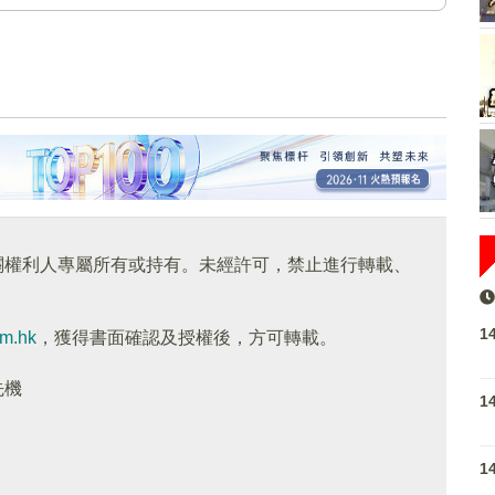
關權利人專屬所有或持有。未經許可，禁止進行轉載、
1
om.hk
，獲得書面確認及授權後，方可轉載。
先機
1
1