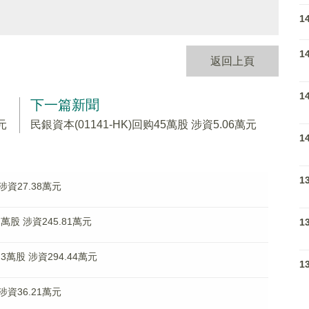
1
1
返回上頁
1
下一篇新聞
元
民銀資本(01141-HK)回购45萬股 涉資5.06萬元
1
1
 涉資27.38萬元
2萬股 涉資245.81萬元
1
.3萬股 涉資294.44萬元
1
 涉資36.21萬元