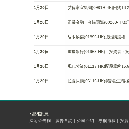
1月20日
艾德韋宣集團(09919-HK)回购13.
1月20日
正榮金融：金蝶國際(00268-H
1月20日
貓眼娛樂(01896-HK)授出購股權
1月20日
重慶銀行(01963-HK)：投資者
1月20日
現代牧業(01117-HK)配股籌約
1月20日
拉夏貝爾(06116-HK)就訴訟
相關訊息
法定公告欄
|
廣告查詢
|
公司介紹
|
專欄邀稿
|
投資