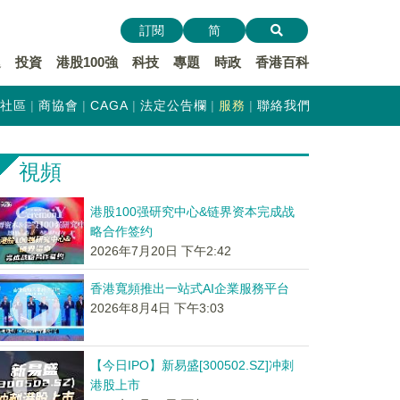
訂閱
简
遞
投資
港股100強
科技
專題
時政
香港百科
社區
商協會
CAGA
法定公告欄
服務
聯絡我們
視頻
港股100强研究中心&链界资本完成战
略合作签约
2026年7月20日 下午2:42
香港寬頻推出一站式AI企業服務平台
2026年8月4日 下午3:03
【今日IPO】新易盛[300502.SZ]冲刺
港股上市