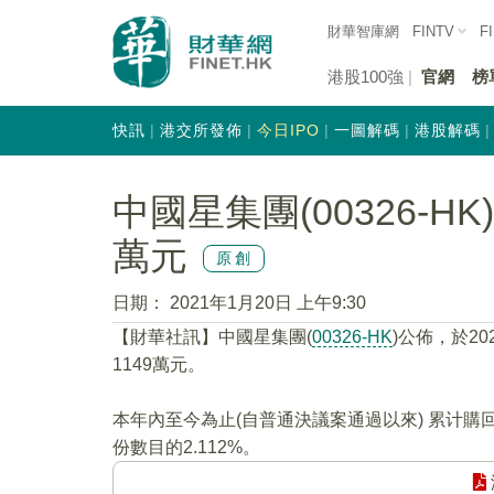
財華智庫網
FINTV
F
港股100強
官網
榜
快訊
港交所發佈
今日IPO
一圖解碼
港股解碼
中國星集團(00326-HK
萬元
原創
日期：
2021年1月20日 上午9:30
【財華社訊】中國星集團(
00326-HK
)公佈，於20
1149萬元。
本年內至今為止(自普通決議案通過以來) 累计購
份數目的2.112%。