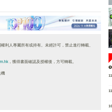
關權利人專屬所有或持有。未經許可，禁止進行轉載、
om.hk
，獲得書面確認及授權後，方可轉載。
先機
1
1
1