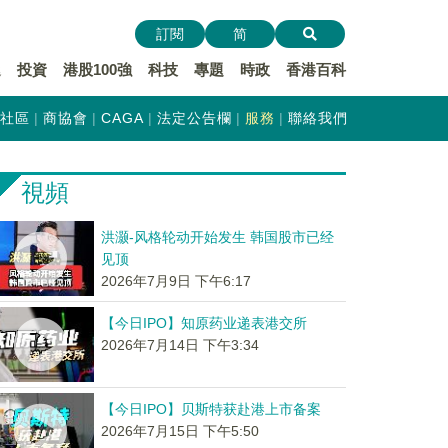
訂閱
简
遞
投資
港股100強
科技
專題
時政
香港百科
社區
商協會
CAGA
法定公告欄
服務
聯絡我們
視頻
洪灏-风格轮动开始发生 韩国股市已经
见顶
2026年7月9日 下午6:17
【今日IPO】知原药业递表港交所
2026年7月14日 下午3:34
【今日IPO】贝斯特获赴港上市备案
2026年7月15日 下午5:50