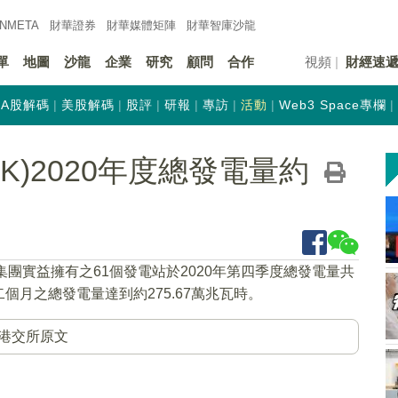
INMETA
財華證券
財華
媒體矩陣
財華
智庫沙龍
單
地圖
沙龍
企業
研究
顧問
合作
視頻
財經速
A股解碼
美股解碼
股評
研報
專訪
活動
Web3 Space專欄
HK)2020年度總發電量約
集團實益擁有之61個發電站於2020年第四季度總發電量共
十二個月之總發電量達到約275.67萬兆瓦時。
港交所原文