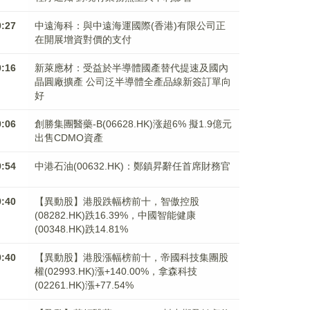
0:27
中遠海科：與中遠海運國際(香港)有限公司正
在開展增資對價的支付
0:16
新萊應材：受益於半導體國產替代提速及國內
晶圓廠擴產 公司泛半導體全產品線新簽訂單向
好
0:06
創勝集團醫藥-B(06628.HK)涨超6% 擬1.9億元
出售CDMO資產
9:54
中港石油(00632.HK)：鄭鎮昇辭任首席財務官
9:40
【異動股】港股跌幅榜前十，智傲控股
(08282.HK)跌16.39%，中國智能健康
(00348.HK)跌14.81%
9:40
【異動股】港股漲幅榜前十，帝國科技集團股
權(02993.HK)漲+140.00%，拿森科技
(02261.HK)漲+77.54%