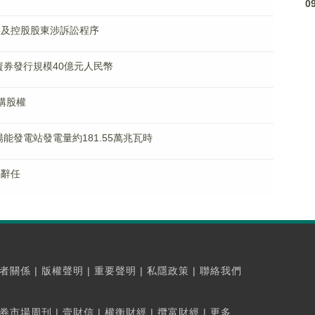
0
董事及控股股東涉訴訟程序
期融資券發行規模40億元人民幣
份購股權
度太陽能發電站發電量約181.55萬兆瓦時
明辭任
者關係
|
版權聲明
|
重要聲明
|
私隱政策
|
聯絡我們
券市場周刊
|
壹財信
|
權衡財經
|
攬富財經
|
更多...