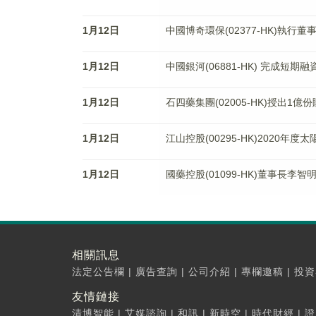
1月12日
中國博奇環保(02377-HK)執行
1月12日
中國銀河(06881-HK) 完成短
1月12日
石四藥集團(02005-HK)授出1億
1月12日
江山控股(00295-HK)2020年
1月12日
國藥控股(01099-HK)董事長李智
相關訊息
法定公告欄
|
廣告查詢
|
公司介紹
|
專欄邀稿
|
投資
友情鏈接
清博智能
|
艾媒諮詢
|
和訊
|
新時空
|
時代財經
|
證