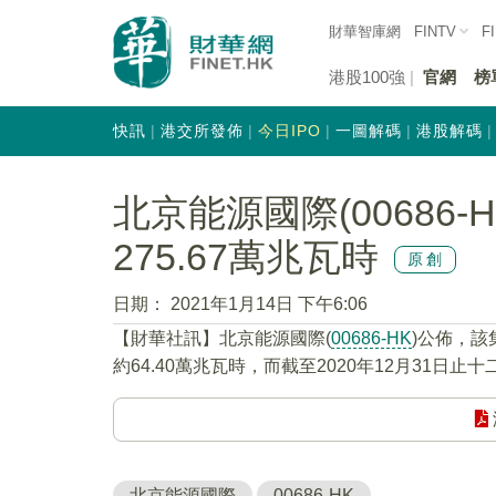
財華智庫網
FINTV
F
港股100強
官網
榜
快訊
港交所發佈
今日IPO
一圖解碼
港股解碼
北京能源國際(00686-
275.67萬兆瓦時
原創
日期：
2021年1月14日 下午6:06
【財華社訊】北京能源國際(
00686-HK
)公佈，該
約64.40萬兆瓦時，而截至2020年12月31日止
北京能源國際
00686-HK