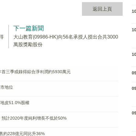
返回上頁
1
下一篇新聞
1
得
大山教育(09986-HK)向56名承授人授出合共3000
萬股獎勵股份
1
21年首三季或錄得綜合淨利潤約5930萬元
0
上市地位
0
幅地皮51.0%股權
0
) 預計2020年度純利增長不低於50%
議銷售約228億元同比升36%