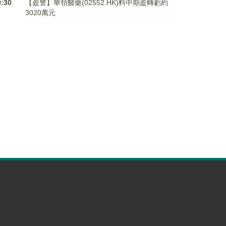
9:30
【盈警】華領醫藥(02552.HK)料中期盈轉虧約
3020萬元