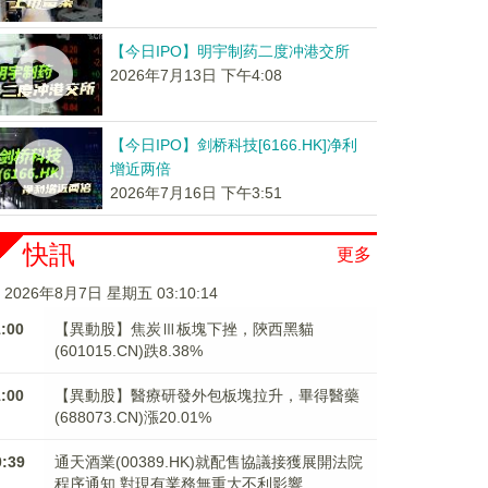
【今日IPO】明宇制药二度冲港交所
2026年7月13日 下午4:08
【今日IPO】剑桥科技[6166.HK]净利
增近两倍
2026年7月16日 下午3:51
快訊
更多
2026年8月7日 星期五 03:10:15
1:00
【異動股】焦炭Ⅲ板塊下挫，陝西黑貓
(601015.CN)跌8.38%
1:00
【異動股】醫療研發外包板塊拉升，畢得醫藥
(688073.CN)漲20.01%
0:39
通天酒業(00389.HK)就配售協議接獲展開法院
程序通知 對現有業務無重大不利影響