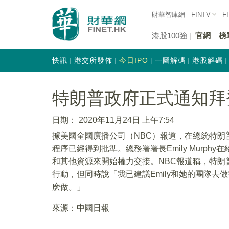
財華智庫網
FINTV
F
港股100強
官網
榜
快訊
港交所發佈
今日IPO
一圖解碼
港股解碼
特朗普政府正式通知拜
日期：
2020年11月24日 上午7:54
據美國全國廣播公司（NBC）報道，在總統特朗
程序已經得到批準。總務署署長Emily Murp
和其他資源來開始權力交接。NBC報道稱，特朗
行動，但同時說「我已建議Emily和她的團隊
麽做。」
來源：中國日報