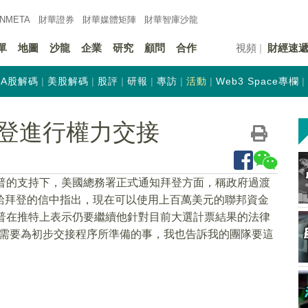
INMETA
財華證券
財華
媒體矩陣
財華
智庫沙龍
單
地圖
沙龍
企業
研究
顧問
合作
視頻
財經速
A股解碼
美股解碼
股評
研報
專訪
活動
Web3 Space專欄
登進行權力交接
普的支持下，美國總務署正式通知拜登方面，稱政府過渡
hy在給拜登的信中指出，現在可以使用上百萬美元的聯邦資金
普在推特上表示仍要繼續他針對目前大選計票結果的法律
去做需要為初步交接程序所準備的事，我也告訴我的團隊要這