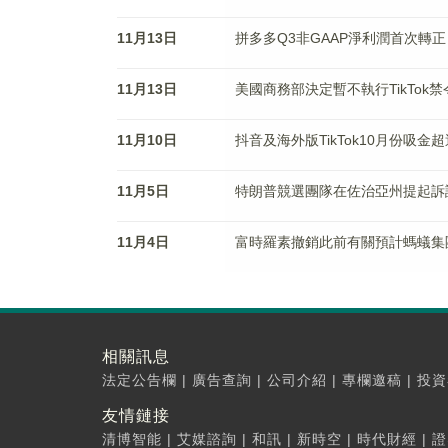
11月13日
拼多多Q3非GAAP淨利潤首次轉正
11月13日
美國商務部決定暫不執行TikTok禁
11月10日
抖音及海外版TikTok10月份吸金超
11月5日
特朗普競選團隊在佐治亞州提起訴
11月4日
富時羅素撤銷此前有關預計螞蟻集
相關訊息
法定公告欄
|
廣告查詢
|
公司介紹
|
專欄邀稿
|
投資
友情鏈接
清博智能
|
艾媒諮詢
|
和訊
|
新時空
|
時代財經
|
證