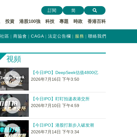
訂閱
简
遞
投資
港股100強
科技
專題
時政
香港百科
社區
商協會
CAGA
法定公告欄
服務
聯絡我們
視頻
【今日IPO】DeepSeek估值4800亿
2026年7月16日 下午3:50
【今日IPO】盯盯拍递表港交所
2026年7月10日 下午4:59
【今日IPO】港股打新步入破发潮
2026年7月14日 下午3:34