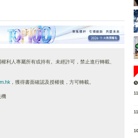
關權利人專屬所有或持有。未經許可，禁止進行轉載、
om.hk
，獲得書面確認及授權後，方可轉載。
1
先機
1
1