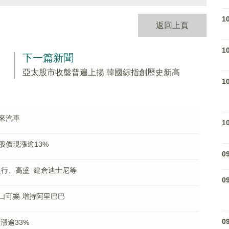
1
返回上頁
1
下一篇新聞
亞太股市收盤普遍上揚 韓國綜指創歷史新高
1
來汽車
1
股價現漲逾13%
0
銀行、高盛 建倉迪士尼等
0
口可樂 增持阿里巴巴
0
漲逾33%