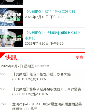
【今日IPO】威兆半导体二冲港股
2026年7月16日 下午3:50
【今日IPO】中科闻歌[1956.HK]创上
市新低
2026年7月20日 下午5:20
快訊
更多
2026年8月7日 星期五 03:13:14
1:00
【異動股】焦炭Ⅲ板塊下挫，陝西黑貓
(601015.CN)跌8.38%
1:00
【異動股】醫療研發外包板塊拉升，畢得醫藥
(688073.CN)漲20.01%
0:50
宜明昂科-B(01541.HK)附屬宜明凱爾生物醫藥
獲增資5000萬元