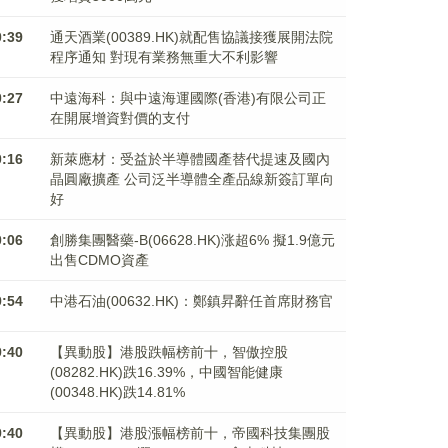
0:39
通天酒業(00389.HK)就配售協議接獲展開法院
程序通知 對現有業務無重大不利影響
0:27
中遠海科：與中遠海運國際(香港)有限公司正
在開展增資對價的支付
0:16
新萊應材：受益於半導體國產替代提速及國內
晶圓廠擴產 公司泛半導體全產品線新簽訂單向
好
0:06
創勝集團醫藥-B(06628.HK)涨超6% 擬1.9億元
出售CDMO資產
9:54
中港石油(00632.HK)：鄭鎮昇辭任首席財務官
9:40
【異動股】港股跌幅榜前十，智傲控股
(08282.HK)跌16.39%，中國智能健康
(00348.HK)跌14.81%
9:40
【異動股】港股漲幅榜前十，帝國科技集團股