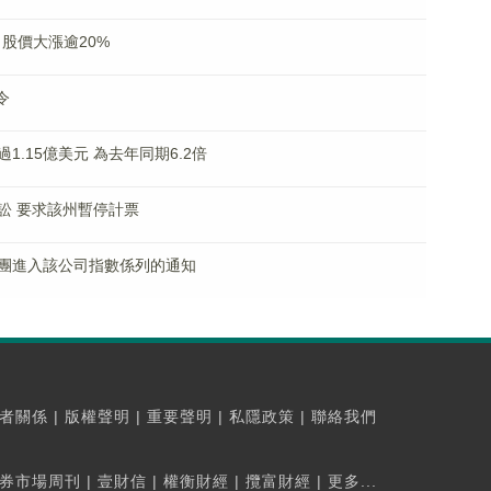
 股價大漲逾20%
令
過1.15億美元 為去年同期6.2倍
訟 要求該州暫停計票
團進入該公司指數係列的通知
者關係
|
版權聲明
|
重要聲明
|
私隱政策
|
聯絡我們
券市場周刊
|
壹財信
|
權衡財經
|
攬富財經
|
更多...