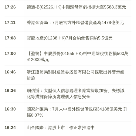
17:26
德適-B(02526.HK)中期歸母淨虧損擴大至5588.3萬元
17:11
香港金管局：7月底官方外匯儲備資產為4478億美元
17:08
寶龍地產(01238.HK)7月合約銷售額約5.5億元
17:00
【盈警】中慶股份(01855.HK)料中期除稅後虧損500萬
至2000萬元
16:46
浙江證監局對財通證券股份有限公司採取出具警示函
措施
16:36
網信辦：大型個人信息處理者應當採取加密、去標識
化等措施保障所處理個人信息安全
16:30
國家外匯局：7月末中國外匯儲備規模34188億美元 升
幅0.07%
16:24
山金國際：港股上市工作正常推進中