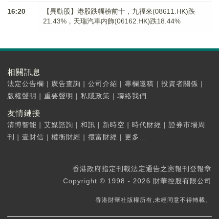
16:20
【異動股】港股跌幅榜前十，九福來(08611.HK)跌
21.43%，天瑞汽車内飾(06162.HK)跌18.44%
相關訊息
法定公告欄
|
廣告查詢
|
公司介紹
|
專欄邀稿
|
投資者關係
|
版權聲明
|
重要聲明
|
私隱政策
|
聯絡我們
友情鏈接
清博智能
|
艾媒諮詢
|
和訊
|
新時空
|
時代財經
|
證券市場周
刊
|
壹財信
|
權衡財經
|
攬富財經
|
更多...
香港政府指定刊載法定通告之憲報刊登報章
Copyright © 1998 - 2026 財華控股有限公司
香港財華社版權所有,未經同意不得轉載。