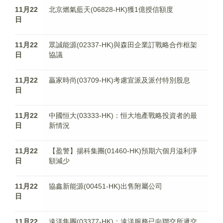
11月22
北京燃氣藍天(06828-HK)獲1億授信額度
日
11月22
眾誠能源(02337-HK)與森田企業訂戰略合作框架
日
協議
11月22
贏家時尚(03709-HK)考慮宣派及派付特別股息
日
11月22
中國恒大(03333-HK)：恒大地產戰略投資者的最
日
新情況
11月22
【盈警】揚科集團(01460-HK)預期六個月溢利淨
日
額減少
11月22
協鑫新能源(00451-HK)出售附屬公司
日
11月22
遠洋集團(03377-HK)：遠洋服務已向聯交所遞交