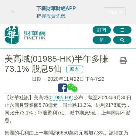
財華智庫網
FINTV
FINMETA
財華證券
媒體矩陣
下載財華財經APP
×
下載APP
智庫沙龍
聯絡我們
把握投資先機
訂閱
简
美高域(01985-HK)半年多賺
73.1% 股息5仙
原創
日期：
2020年11月22日 下午7:22
【財華社訊】美高域(
01985-HK
)公布，截至2020年9月30日
止六個月營業額5.78億元，同比跌11.3%。純利2178萬元，
同比升73.1%；每股盈利7仙。派中期息5仙，上年同期不派
息。
集團的毛利由上一期間約6650萬港元增加7.3%。該增加乃