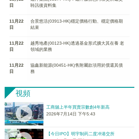
日
聆訊後資料集
11月22
合景悠活(03913-HK)穩定價格行動、穩定價格期
日
結束
11月22
越秀地產(00123-HK)透過基金形式擴大其在養 老
日
領域的業務
11月22
協鑫新能源(00451-HK)售附屬款項用於償還其債
日
務
視頻
工商舖上半年買賣宗數創4年新高
2026年7月14日 下午5:43
【今日IPO】明宇制药二度冲港交所