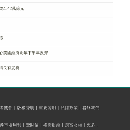
1.42萬億元
障
心美國經濟明年下半年反彈
增長有驚喜
者關係
|
版權聲明
|
重要聲明
|
私隱政策
|
聯絡我們
券市場周刊
|
壹財信
|
權衡財經
|
攬富財經
|
更多...