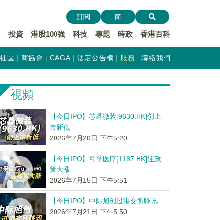
訂閱
简
遞
投資
港股100強
科技
專題
時政
香港百科
社區
商協會
CAGA
法定公告欄
服務
聯絡我們
視頻
【今日IPO】芯碁微装[9630.HK]创上
市新低
2026年7月20日 下午5:20
【今日IPO】可孚医疗[1187.HK]迎政
策大涨
2026年7月15日 下午5:51
【今日IPO】中际旭创过港交所聆讯
2026年7月21日 下午5:50