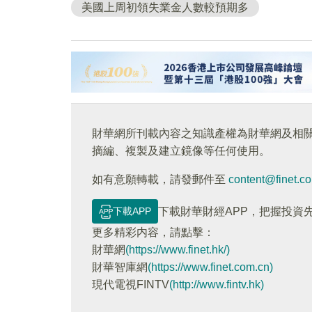
美國上周初領失業金人數較預期多
財華網所刊載內容之知識產權為財華網及相
摘編、複製及建立鏡像等任何使用。
如有意願轉載，請發郵件至
content@finet.c
下載APP
下載財華財經APP，把握投資
更多精彩内容，請點擊：
財華網
(https://www.finet.hk/)
財華智庫網
(https://www.finet.com.cn)
現代電視FINTV
(http://www.fintv.hk)