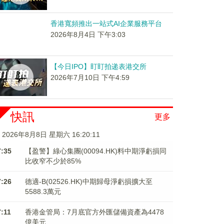
香港寬頻推出一站式AI企業服務平台
2026年8月4日 下午3:03
【今日IPO】盯盯拍递表港交所
2026年7月10日 下午4:59
快訊
更多
2026年8月8日 星期六 16:20:11
7:35
【盈警】綠心集團(00094.HK)料中期淨虧損同
比收窄不少於85%
7:26
德適-B(02526.HK)中期歸母淨虧損擴大至
5588.3萬元
7:11
香港金管局：7月底官方外匯儲備資產為4478
億美元