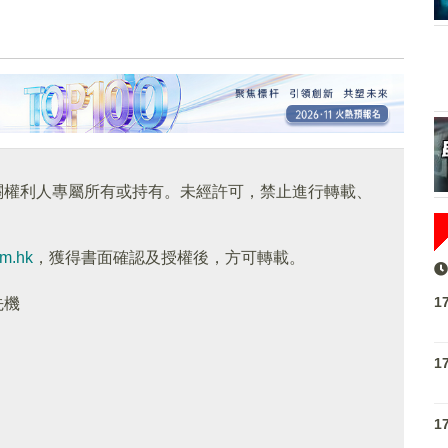
關權利人專屬所有或持有。未經許可，禁止進行轉載、
om.hk
，獲得書面確認及授權後，方可轉載。
1
先機
1
1