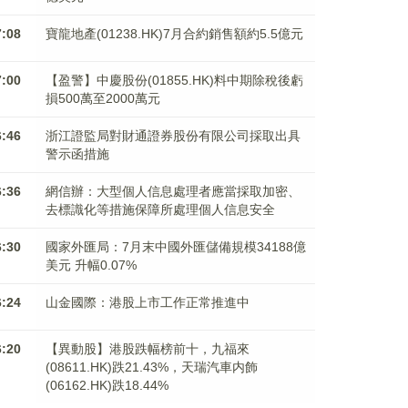
7:08
寶龍地產(01238.HK)7月合約銷售額約5.5億元
7:00
【盈警】中慶股份(01855.HK)料中期除稅後虧
損500萬至2000萬元
6:46
浙江證監局對財通證券股份有限公司採取出具
警示函措施
6:36
網信辦：大型個人信息處理者應當採取加密、
去標識化等措施保障所處理個人信息安全
6:30
國家外匯局：7月末中國外匯儲備規模34188億
美元 升幅0.07%
6:24
山金國際：港股上市工作正常推進中
6:20
【異動股】港股跌幅榜前十，九福來
(08611.HK)跌21.43%，天瑞汽車内飾
(06162.HK)跌18.44%