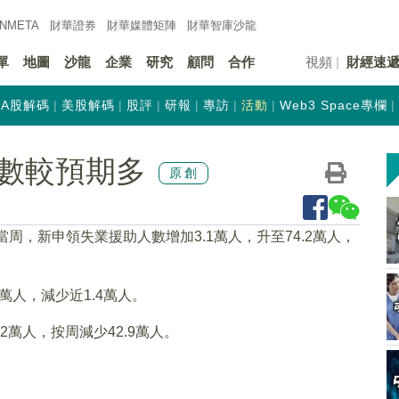
INMETA
財華證券
財華
媒體矩陣
財華
智庫沙龍
單
地圖
沙龍
企業
研究
顧問
合作
視頻
財經速
A股解碼
美股解碼
股評
研報
專訪
活動
Web3 Space專欄
數較預期多
原創
周，新申領失業援助人數增加3.1萬人，升至74.2萬人，
萬人，減少近1.4萬人。
2萬人，按周減少42.9萬人。