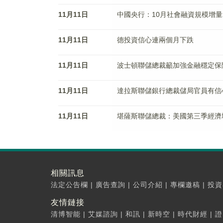
11月11日
中國央行：10月社會融資規模增量為
11月11日
德投資信心連兩個月下跌
11月11日
波士頓聯儲總裁籲加強金融穩定保
11月11日
達拉斯聯儲銀行總裁儲局官員有信
11月11日
堪薩斯聯儲總裁：美國第三季經濟
相關訊息
法定公告欄
|
廣告查詢
|
公司介紹
|
專欄邀稿
|
投資
友情鏈接
清博智能
|
艾媒諮詢
|
和訊
|
新時空
|
時代財經
|
證