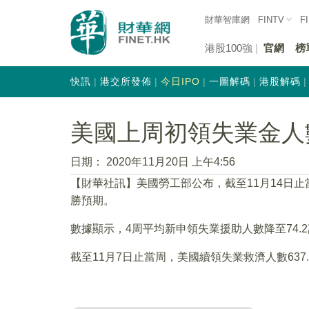
財華智庫網
FINTV
F
港股100強
官網
榜
快訊
港交所發佈
今日IPO
一圖解碼
港股解碼
美國上周初領失業金人
日期：
2020年11月20日 上午4:56
【財華社訊】美國勞工部公布，截至11月14日止當
勝預期。
數據顯示，4周平均新申領失業援助人數降至74.2
截至11月7日止當周，美國續領失業救濟人數637.